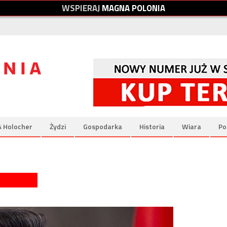
W
S
P
I
E
R
A
J
M
A
G
N
A
P
O
L
O
N
I
A
& Holocher
Żydzi
Gospodarka
Historia
Wiara
Po