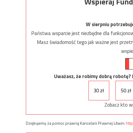
Wspieraj Fund
W sierpniu potrzebu
Państwa wsparcie jest niezbędne dla funkcjonow
Masz świadomość tego jak ważne jest przetrw
wspie
Uważasz, że robimy dobrą robotę? Ni
30 zł
50 zł
Zobacz kto w
Dziękujemy za pomoc prawną Kancelarii Prawnej Litwin:
http