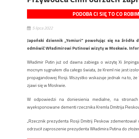
PODOBA CI SIĘ TO CO ROBI
5 lipca 2022
Japoński dziennik „Yomiuri” powołując się na źródła 
odmówić Władimirowi Putinowi wizyty w Moskwie. Infor
Władimir Putin już od dawna zabiega o wizytę Xi Jinpi
mocnym sygnałem dla całego świata, że Kreml nie jest izo
propagandowej Rosji. Wszystko wskazuje jednak na to, że W
zjawi się w Moskwie.
W odpowiedzi na doniesienia medialne, na stronach r
wyeksponowane dementi rzecznika Kremla Dmitrija Piesko
„Rzecznik prezydenta Rosji Dmitrij Peskow zdementował w
odrzucił zaproszenie prezydenta Władimira Putina do złożen