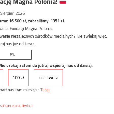
ację Magna Polonia!
Sierpień 2026
jemy:
16 500
zł, zebraliśmy:
1351
zł.
ania Fundacji Magna Polonia.
anie niezależnych ośrodków medialnych? Nie zwlekaj więc,
raj nas już od teraz.
8%
e czekaj zatem do jutra, wspieraj nas od dzisiaj.
100 zł
Inna kwota
parł nas tym miesiącu:
Tutaj
s://kancelaria-litwin.pl