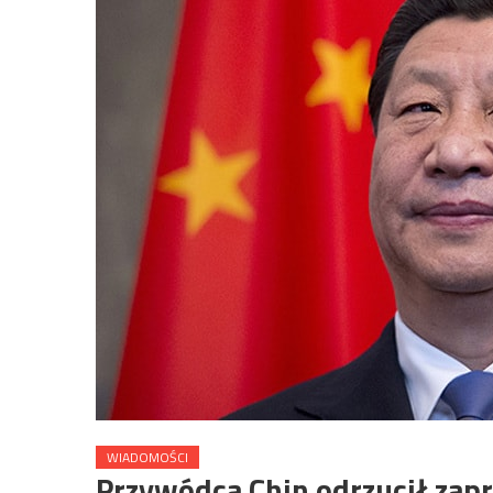
WIADOMOŚCI
Przywódca Chin odrzucił zap