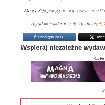
Media: Xi Jingping odrzucił zaproszenie 
— Tygodnik Solidarność (@Tysol)
July 5,
Udostępnij na FB
Twee
Wspieraj niezależne wydaw
Czy jes