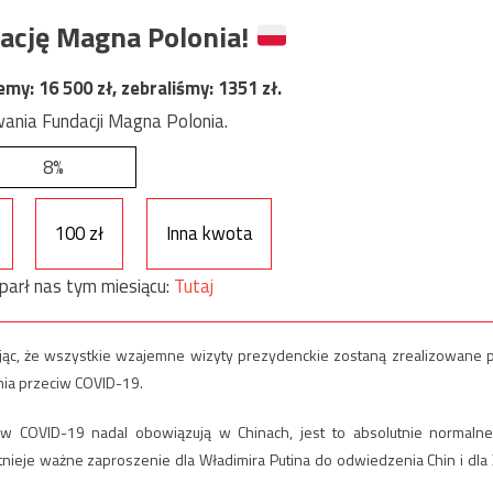
ację Magna Polonia!
jemy:
16 500
zł, zebraliśmy:
1351
zł.
ania Fundacji Magna Polonia.
8%
100 zł
Inna kwota
parł nas tym miesiącu:
Tutaj
jąc, że wszystkie wzajemne wizyty prezydenckie zostaną zrealizowane 
nia przeciw COVID-19.
w COVID-19 nadal obowiązują w Chinach, jest to absolutnie normalne
stnieje ważne zaproszenie dla Władimira Putina do odwiedzenia Chin i dla 