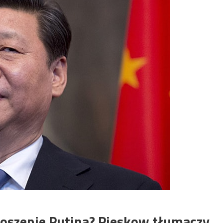
roszenie Putina? Pieskow tłumaczy…