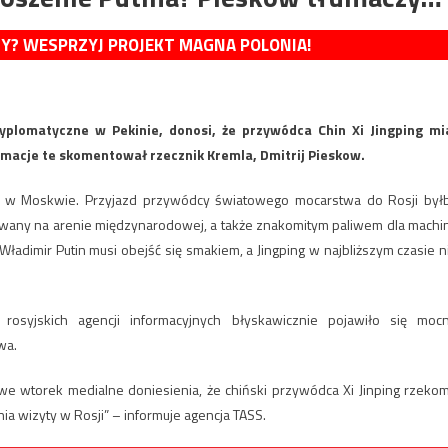
MY? WESPRZYJ PROJEKT MAGNA POLONIA!
dyplomatyczne w Pekinie, donosi, że przywódca Chin Xi Jingping mi
macje te skomentował rzecznik Kremla, Dmitrij Pieskow.
nga w Moskwie. Przyjazd przywódcy światowego mocarstwa do Rosji był
lowany na arenie międzynarodowej, a także znakomitym paliwem dla machi
ładimir Putin musi obejść się smakiem, a Jingping w najbliższym czasie n
osyjskich agencji informacyjnych błyskawicznie pojawiło się moc
wa.
e wtorek medialne doniesienia, że chiński przywódca Xi Jinping rzeko
ia wizyty w Rosji” – informuje agencja TASS.