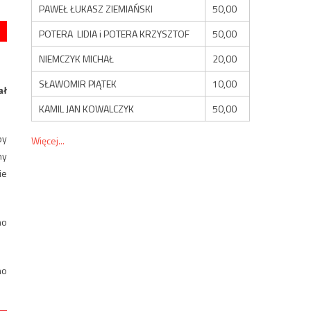
PAWEŁ ŁUKASZ ZIEMIAŃSKI
50,00
POTERA LIDIA i POTERA KRZYSZTOF
50,00
NIEMCZYK MICHAŁ
20,00
SŁAWOMIR PIĄTEK
10,00
ał
KAMIL JAN KOWALCZYK
50,00
by
Więcej...
ny
ie
no
mo