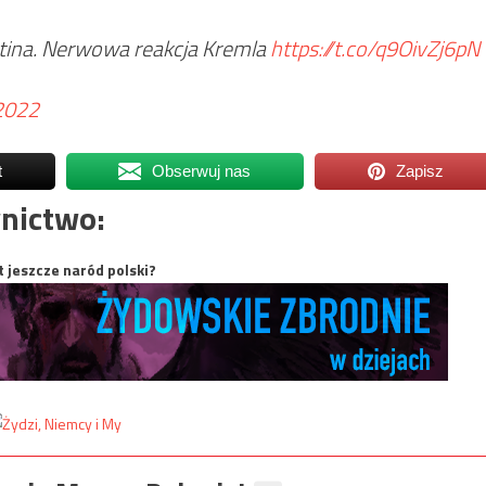
Putina. Nerwowa reakcja Kremla
https://t.co/q9OivZj6pN
 2022
t
Obserwuj nas
Zapisz
nictwo:
t jeszcze naród polski?