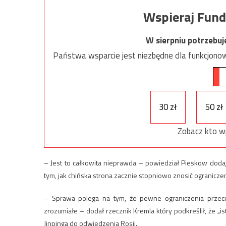
Wspieraj Fund
W sierpniu potrzebu
Państwa wsparcie jest niezbędne dla funkcjonow
30 zł
50 zł
Zobacz kto w
– Jest to całkowita nieprawda – powiedział Pieskow doda
tym, jak chińska strona zacznie stopniowo znosić ogranicze
– Sprawa polega na tym, że pewne ograniczenia przeci
zrozumiałe – dodał rzecznik Kremla który podkreślił, że „i
Jinpinga do odwiedzenia Rosji.