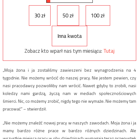
30 zł
50 zł
100 zł
Inna kwota
Zobacz kto wparł nas tym miesiącu:
Tutaj
„Moja żona i ja zostaliśmy zawieszeni bez wynagrodzenia na 4
tygodnie. Nie możemy wrócić do naszej pracy. Nie jestem pewien, czy
nasi pracodawcy pozwoliliby nam wrócić. Nawet gdyby to zrobili, nasi
koledzy nami gardzą, życzą nam w mediach społecznościowych
śmierci. Nic, co możemy zrobić, nigdy tego nie wymaże. Nie możemy tam
pracować” – stwierdził.
„Nie możemy znaleźć nowej pracy w naszych zawodach. Moja żona i ja
mamy bardzo różne prace w bardzo różnych dziedzinach. Ale
wszystkie miejsca pracy w obu dziedzinach wymagają teraz przepustek