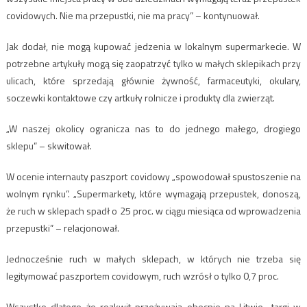
covidowych. Nie ma przepustki, nie ma pracy” – kontynuował.
Jak dodał, nie mogą kupować jedzenia w lokalnym supermarkecie. W
potrzebne artykuły mogą się zaopatrzyć tylko w małych sklepikach przy
ulicach, które sprzedają głównie żywność, farmaceutyki, okulary,
soczewki kontaktowe czy artkuły rolnicze i produkty dla zwierząt.
„W naszej okolicy ogranicza nas to do jednego małego, drogiego
sklepu” – skwitował.
W ocenie internauty paszport covidowy „spowodował spustoszenie na
wolnym rynku”. „Supermarkety, które wymagają przepustek, donoszą,
że ruch w sklepach spadł o 25 proc. w ciągu miesiąca od wprowadzenia
przepustki” – relacjonował.
Jednocześnie ruch w małych sklepach, w których nie trzeba się
legitymować paszportem covidowym, ruch wzrósł o tylko 0,7 proc.
Wszystko dlatego że rozkwit przeżywają obecnie na Litwie „targi w