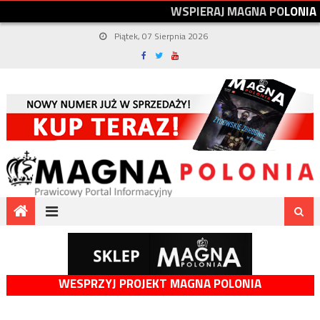
W
S
P
I
E
R
A
J
M
A
G
N
A
P
O
L
O
N
I
A
Piątek, 07 Sierpnia 2026
WESPRZYJ PROJEKT MAGNA POLONIA