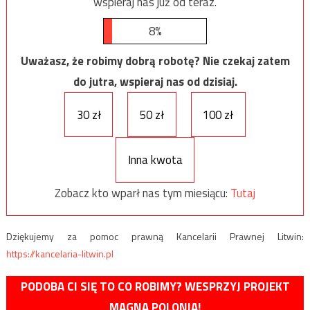
wspieraj nas już od teraz.
8%
Uważasz, że robimy dobrą robotę? Nie czekaj zatem
do jutra, wspieraj nas od dzisiaj.
30 zł
50 zł
100 zł
Inna kwota
Zobacz kto wparł nas tym miesiącu:
Tutaj
Dziękujemy za pomoc prawną Kancelarii Prawnej Litwin:
https://kancelaria-litwin.pl
PODOBA CI SIĘ TO CO ROBIMY? WESPRZYJ PROJEKT
MAGNA POLONIA!