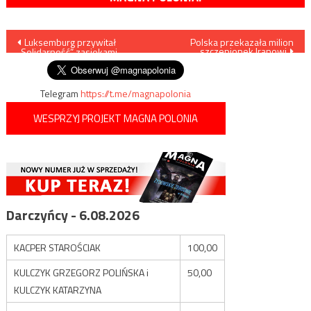
Nawigacja
Luksemburg przywitał
Polska przekazała milion
szczepionek Iranowi
„Solidarność” zasiekami
wpisu
Telegram
https://t.me/magnapolonia
WESPRZYJ PROJEKT MAGNA POLONIA
Darczyńcy - 6.08.2026
KACPER STAROŚCIAK
100,00
KULCZYK GRZEGORZ POLIŃSKA i
50,00
KULCZYK KATARZYNA