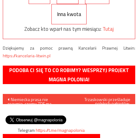
Inna kwota
Zobacz kto wparł nas tym miesiącu:
Tutaj
Dziękujemy za pomoc prawną Kancelarii Prawnej Litwin:
https://kancelaria-litwin.pl
PODOBA CI SIĘ TO CO ROBIMY? WESPRZYJ PROJEKT
MAGNA POLONIA!
Nawigacja
Niemiecka prasa nie
Trzaskowski prześladuje
polskich patriotów.
rozumie, czemu ZDF ma
Organizatorzy Marszu
wpisu
przeprosić za serial „Nasze
Niepodległości zostaną
matki, nasi ojcowie”
pozbawieni lokalu
Telegram
https://t.me/magnapolonia