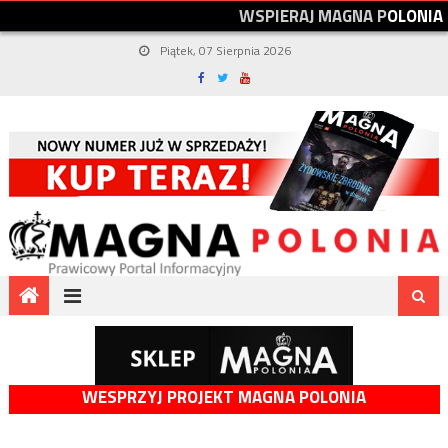
W
S
P
I
E
R
A
J
M
A
G
N
A
P
O
L
O
N
I
A
Piątek, 07 Sierpnia 2026
WESPRZYJ PROJEKT MAGNA POLONIA