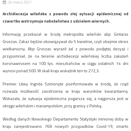
24 marca 2021
Archidiecezja wileńska z powodu złej sytuacji epidemicznej od
czwartku wstrzymuje nabożeństwa z udziałem wiernych.
Informację przekazał w środę metropolita wileński abp Gintaras
Gruszas. Zakaz będzie obowiązywał do 5 kwietnie, czyli obejmie okres
wielkanocny. Abp Gruszas wyraził żal z powodu podjętej decyzji i
przypomniał, że na terenie archidiecezji wileńskiej liczba zakażeń
koronawirusem na 100 tys. mieszkańców w ciągu ostatnich 14 dni
wynosi ponad 500. W skali kraju wskaźnik ten to 272,3.
Premier Litwy Ingrida Szimonyte poinformowała w środę, że rząd
rozważa możliwość zaostrzenia w kraju warunków kwarantanny.
Wskazała, że sytuacja epidemiczna pogarsza się, a najgorsza jest w
okręgu wileńskim i mariampolskim, przy granicy z Polską.
Według danych litewskiego Departamentu Statystyki minionej doby w
kraju zarejestrowano 768 nowych przypadków Covid-19, zmarło