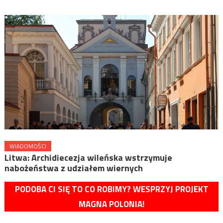
WIADOMOŚCI
Litwa: Archidiecezja wileńska wstrzymuje
nabożeństwa z udziałem wiernych
PODOBA CI SIĘ TO CO ROBIMY? WESPRZYJ PROJEKT
MAGNA POLONIA!