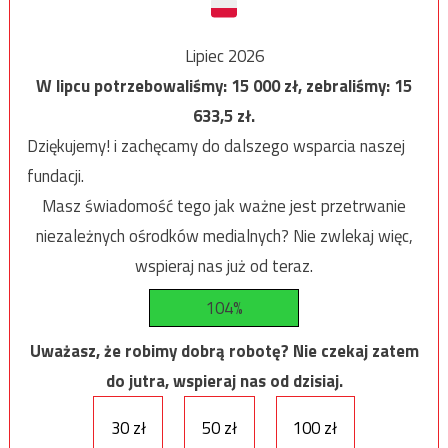
Lipiec 2026
W lipcu potrzebowaliśmy:
15 000
zł, zebraliśmy:
15
633,5
zł.
Dziękujemy! i zachęcamy do dalszego wsparcia naszej
fundacji.
Masz świadomość tego jak ważne jest przetrwanie
niezależnych ośrodków medialnych? Nie zwlekaj więc,
wspieraj nas już od teraz.
104%
Uważasz, że robimy dobrą robotę? Nie czekaj zatem
do jutra, wspieraj nas od dzisiaj.
30 zł
50 zł
100 zł