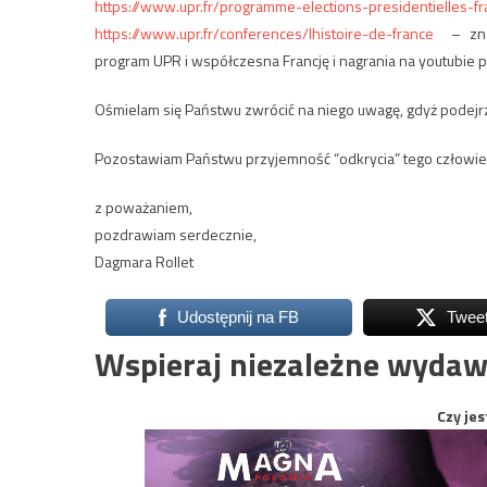
https://www.upr.fr/programme-elections-presidentielles-f
https://www.upr.fr/conferences/lhistoire-de-france
– znak
program UPR i współczesna Francję i nagrania na youtubie 
Ośmielam się Państwu zwrócić na niego uwagę, gdyż podejr
Pozostawiam Państwu przyjemność “odkrycia” tego człowieka 
z poważaniem,
pozdrawiam serdecznie,
Dagmara Rollet
Udostępnij na FB
Twee
Wspieraj niezależne wydaw
Czy jes