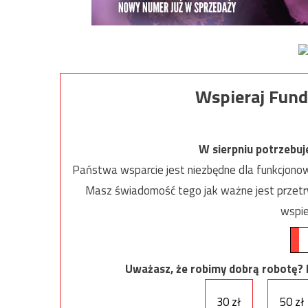
Wspieraj Fund
W sierpniu potrzebu
Państwa wsparcie jest niezbędne dla funkcjonow
Masz świadomość tego jak ważne jest przetrw
wspie
Uważasz, że robimy dobrą robotę? Ni
30 zł
50 zł