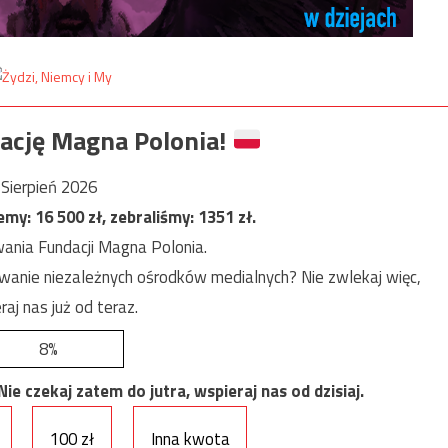
ację Magna Polonia!
Sierpień 2026
jemy:
16 500
zł, zebraliśmy:
1351
zł.
ania Fundacji Magna Polonia.
anie niezależnych ośrodków medialnych? Nie zwlekaj więc,
raj nas już od teraz.
8%
e czekaj zatem do jutra, wspieraj nas od dzisiaj.
100 zł
Inna kwota