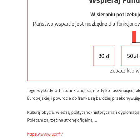
W sierpniu potrzebu
Państwa wsparcie jest niezbędne dla funkcjonow
30 zł
50 zł
Zobacz kto w
Jego wykłady o historii Francji są nie tylko fascynujące, 
Europejskiej i powrocie do franka są bardziej przekonywuj
Kulturą obycia, wiedzą polityczno-historyczna i dyplomac
Polecam zajrzeć na stronę oficjalną….
https://www.upr.fr/