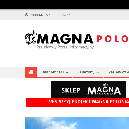
Sobota, 08 Sierpnia 2026
Wiadomości
Felietony
Patlewicz 
WESPRZYJ PROJEKT MAGNA POLONIA