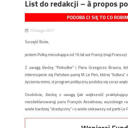
List do redakcji – à propos po
PODOBA CI SIĘ TO CO ROBI
13 lutego 2017
Szczęść Boże,
jestem Polką mieszkająca od 16 lat we Francji (mąż Francu
Z uwagą śledzę “Pobudke” i Pana Grzegorza Brauna, któ
interesujecie się Państwo panią M. Le Pen, której “kultura
życzenia mimo, iż program polityczny podoba się coraz więk
Osobiście, śledzę z uwagą (jak większość praktykującyc
niezdeklarowaną) pana François Assalineau, wysokiego r
wiele bardziej “drastyczny” i o wiele ciekawszy od partii Le 
Wspieraj Fund