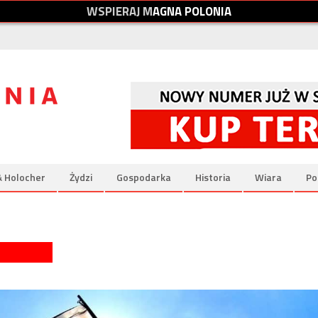
W
S
P
I
E
R
A
J
M
A
G
N
A
P
O
L
O
N
I
A
& Holocher
Żydzi
Gospodarka
Historia
Wiara
Po