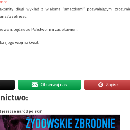
rance
omity długi wykład z wieloma “smaczkami” pozwalającymi zrozumi
pana Asselineau.
zewam, będziecie Państwo nim zaciekawieni.
i jego wizji na świat.
t
Obserwuj nas
Zapisz
nictwo:
t jeszcze naród polski?