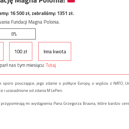
jemy:
16 500
zł, zebraliśmy:
1351
zł.
ania Fundacji Magna Polonia.
8%
100 zł
Inna kwota
parł nas tym miesiącu:
Tutaj
ale sporo pouczające, jego zdanie o polityce Europy, o wyjściu z NATO, Un
ące i uzasadnione od zdania M LePen.
ją przypominają mi wystąpienia Pana Grzegorza Brauna, które bardzo ceni