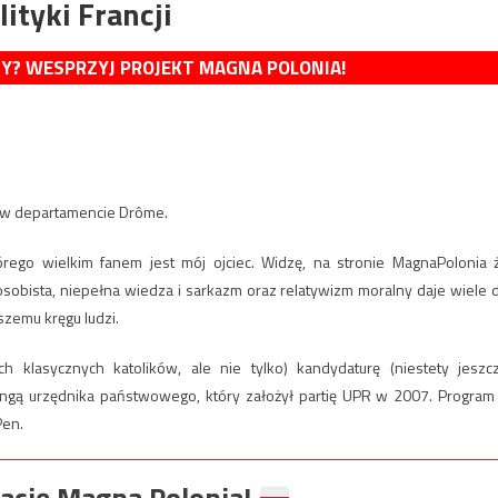
lityki Francji
MY? WESPRZYJ PROJEKT MAGNA POLONIA!
z) w departamencie Drôme.
rego wielkim fanem jest mój ojciec. Widzę, na stronie MagnaPolonia 
” osobista, niepełna wiedza i sarkazm oraz relatywizm moralny daje wiele 
szemu kręgu ludzi.
h klasycznych katolików, ale nie tylko) kandydaturę (niestety jeszc
angą urzędnika państwowego, który założył partię UPR w 2007. Program
Pen.
ację Magna Polonia!