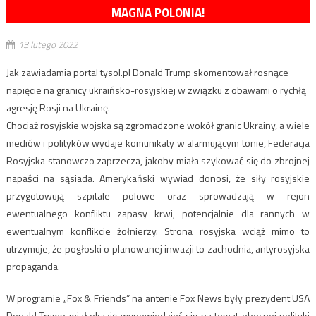
MAGNA POLONIA!
13 lutego 2022
Jak zawiadamia portal tysol.pl Donald Trump skomentował rosnące
napięcie na granicy ukraińsko-rosyjskiej w związku z obawami o rychłą
agresję Rosji na Ukrainę.
Chociaż rosyjskie wojska są zgromadzone wokół granic Ukrainy, a wiele
mediów i polityków wydaje komunikaty w alarmującym tonie, Federacja
Rosyjska stanowczo zaprzecza, jakoby miała szykować się do zbrojnej
napaści na sąsiada. Amerykański wywiad donosi, że siły rosyjskie
przygotowują szpitale polowe oraz sprowadzają w rejon
ewentualnego konfliktu zapasy krwi, potencjalnie dla rannych w
ewentualnym konflikcie żołnierzy. Strona rosyjska wciąż mimo to
utrzymuje, że pogłoski o planowanej inwazji to zachodnia, antyrosyjska
propaganda.
W programie „Fox & Friends” na antenie Fox News były prezydent USA
Donald Trump miał okazję wypowiedzieć się na temat obecnej polityki