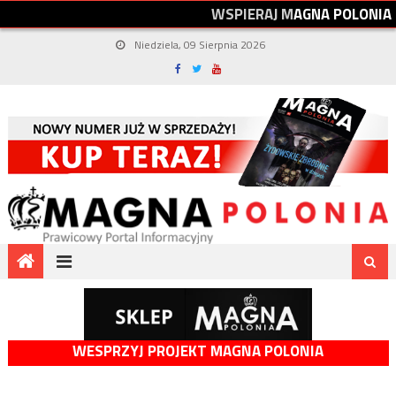
W
S
P
I
E
R
A
J
M
A
G
N
A
P
O
L
O
N
I
A
Niedziela, 09 Sierpnia 2026
WESPRZYJ PROJEKT MAGNA POLONIA