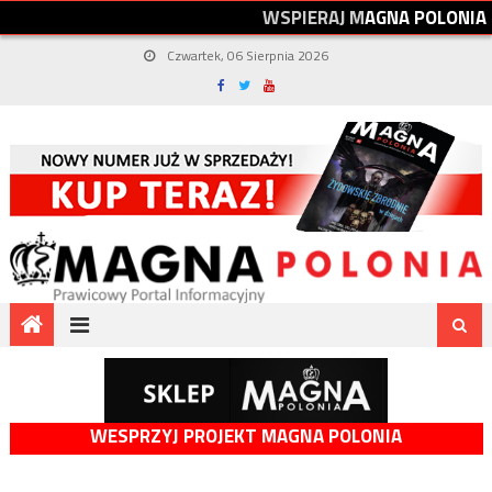
W
S
P
I
E
R
A
J
M
A
G
N
A
P
O
L
O
N
I
A
Czwartek, 06 Sierpnia 2026
WESPRZYJ PROJEKT MAGNA POLONIA