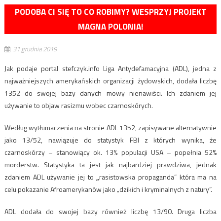
PODOBA CI SIĘ TO CO ROBIMY? WESPRZYJ PROJEKT
MAGNA POLONIA!
31 grudnia 2019
Jak podaje portal stefczyk.info Liga Antydefamacyjna (ADL), jedna z
najważniejszych amerykańskich organizacji żydowskich, dodała liczbę
1352 do swojej bazy danych mowy nienawiści. Ich zdaniem jej
używanie to objaw rasizmu wobec czarnoskórych.
Według wytłumaczenia na stronie ADL 1352, zapisywane alternatywnie
jako 13/52, nawiązuje do statystyk FBI z których wynika, że
czarnoskórzy – stanowiący ok. 13% populacji USA – popełnia 52%
morderstw. Statystyka ta jest jak najbardziej prawdziwa, jednak
zdaniem ADL używanie jej to
„
rasistowska propaganda” która ma na
celu pokazanie Afroamerykanów jako „dzikich i kryminalnych z natury”.
ADL dodała do swojej bazy również liczbę 13/90. Druga liczba