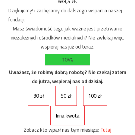
633,5
zł.
Dziękujemy! i zachęcamy do dalszego wsparcia naszej
fundacji.
Masz świadomość tego jak ważne jest przetrwanie
niezależnych ośrodków medialnych? Nie zwlekaj więc,
wspieraj nas już od teraz.
104%
Uważasz, że robimy dobrą robotę? Nie czekaj zatem
do jutra, wspieraj nas od dzisiaj.
30 zł
50 zł
100 zł
Inna kwota
Zobacz kto wparł nas tym miesiącu:
Tutaj