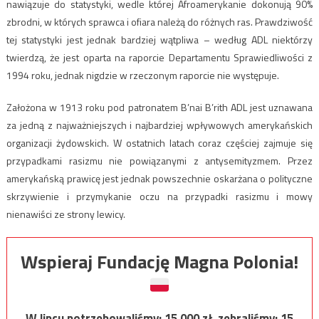
nawiązuje do statystyki, wedle której Afroamerykanie dokonują 90%
zbrodni, w których sprawca i ofiara należą do różnych ras. Prawdziwość
tej statystyki jest jednak bardziej wątpliwa – według ADL niektórzy
twierdzą, że jest oparta na raporcie Departamentu Sprawiedliwości z
1994 roku, jednak nigdzie w rzeczonym raporcie nie występuje.
Założona w 1913 roku pod patronatem B’nai B’rith ADL jest uznawana
za jedną z najważniejszych i najbardziej wpływowych amerykańskich
organizacji żydowskich. W ostatnich latach coraz częściej zajmuje się
przypadkami rasizmu nie powiązanymi z antysemityzmem. Przez
amerykańską prawicę jest jednak powszechnie oskarżana o polityczne
skrzywienie i przymykanie oczu na przypadki rasizmu i mowy
nienawiści ze strony lewicy.
Wspieraj Fundację Magna Polonia!
W lipcu potrzebowaliśmy:
15 000
zł, zebraliśmy:
15