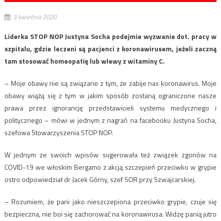
3 kwietnia 2020
Liderka STOP NOP Justyna Socha podejmie wyzwanie dot. pracy w
szpitalu, gdzie leczeni są pacjenci z koronawirusem, jeżeli zaczną
tam stosować homeopatię lub wlewy z witaminy C.
– Moje obawy nie są związane z tym, że zabije nas koronawirus. Moje
obawy wiążą się z tym w jakim sposób zostaną ograniczone nasze
prawa przez ignorancję przedstawicieli systemu medycznego i
politycznego – mówi w jednym z nagrań na facebooku Justyna Socha,
szefowa Stowarzyszenia STOP NOP.
W jednym ze swoich wpisów sugerowała też związek zgonów na
COVID-19 we włoskim Bergamo z akcją szczepień przeciwko w grypie
ostro odpowiedział dr Jacek Górny, szef SOR przy Szwajcarskiej.
– Rozumiem, że pani jako nieszczepiona przeciwko grypie, czuje się
bezpieczna, nie boi się zachorować na koronawirusa. Widzę panią jutro