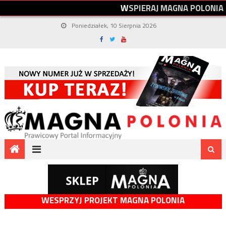
W
S
P
I
E
R
A
J
M
A
G
N
A
P
O
L
O
N
I
A
Poniedziałek, 10 Sierpnia 2026
WESPRZYJ PROJEKT MAGNA POLONIA