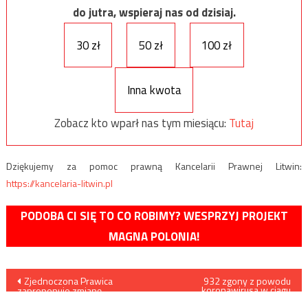
do jutra, wspieraj nas od dzisiaj.
30 zł
50 zł
100 zł
Inna kwota
Zobacz kto wparł nas tym miesiącu:
Tutaj
Dziękujemy za pomoc prawną Kancelarii Prawnej Litwin:
https://kancelaria-litwin.pl
PODOBA CI SIĘ TO CO ROBIMY? WESPRZYJ PROJEKT
MAGNA POLONIA!
Nawigacja
Zjednoczona Prawica
932 zgony z powodu
koronawirusa w ciągu
zaproponuje zmianę
ostatnich 24 godzin w
wpisu
konstytucji i wydłużenie
Hiszpanii