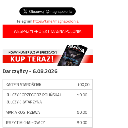
kadencji prezydenta do
siedmiu lat
Telegram
https://t.me/magnapolonia
WESPRZYJ PROJEKT MAGNA POLONIA
Darczyńcy - 6.08.2026
KACPER STAROŚCIAK
100,00
KULCZYK GRZEGORZ POLIŃSKA i
50,00
KULCZYK KATARZYNA
MARIA KOSTRZEWA
50,00
JERZY T MICHAJŁOWICZ
50,00