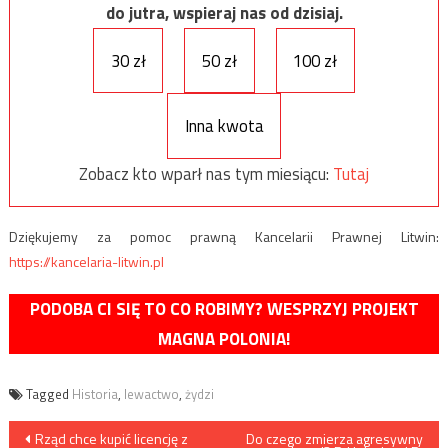
do jutra, wspieraj nas od dzisiaj.
30 zł
50 zł
100 zł
Inna kwota
Zobacz kto wparł nas tym miesiącu:
Tutaj
Dziękujemy za pomoc prawną Kancelarii Prawnej Litwin:
https://kancelaria-litwin.pl
PODOBA CI SIĘ TO CO ROBIMY? WESPRZYJ PROJEKT
MAGNA POLONIA!
Tagged
Historia
,
lewactwo
,
żydzi
Nawigacja
Rząd chce kupić licencję z
Do czego zmierza agresywny