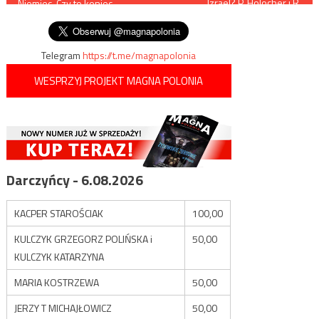
Izrael? P. Holocher i R.
Niemiec. Czy to koniec
Patlewicz NA ŻYWO
wpisu
„Borsuka”?
Telegram
https://t.me/magnapolonia
WESPRZYJ PROJEKT MAGNA POLONIA
Darczyńcy - 6.08.2026
KACPER STAROŚCIAK
100,00
KULCZYK GRZEGORZ POLIŃSKA i
50,00
KULCZYK KATARZYNA
MARIA KOSTRZEWA
50,00
JERZY T MICHAJŁOWICZ
50,00