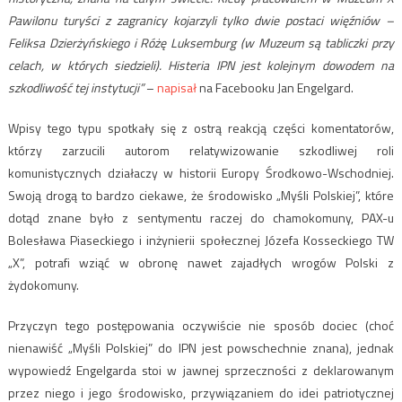
Pawilonu turyści z zagranicy kojarzyli tylko dwie postaci więźniów –
Feliksa Dzierżyńskiego i Różę Luksemburg (w Muzeum są tabliczki przy
celach, w których siedzieli). Histeria IPN jest kolejnym dowodem na
szkodliwość tej instytucji”
–
napisał
na Facebooku Jan Engelgard.
Wpisy tego typu spotkały się z ostrą reakcją części komentatorów,
którzy zarzucili autorom relatywizowanie szkodliwej roli
komunistycznych działaczy w historii Europy Środkowo-Wschodniej.
Swoją drogą to bardzo ciekawe, że środowisko „Myśli Polskiej”, które
dotąd znane było z sentymentu raczej do chamokomuny, PAX-u
Bolesława Piaseckiego i inżynierii społecznej Józefa Kosseckiego TW
„X”, potrafi wziąć w obronę nawet zajadłych wrogów Polski z
żydokomuny.
Przyczyn tego postępowania oczywiście nie sposób dociec (choć
nienawiść „Myśli Polskiej” do IPN jest powschechnie znana), jednak
wypowiedź Engelgarda stoi w jawnej sprzeczności z deklarowanym
przez niego i jego środowisko, przywiązaniem do idei patriotycznej