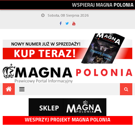
W
S
P
I
E
R
A
J
M
A
G
N
A
P
O
L
O
N
I
A
Sobota, 08 Sierpnia 2026
WESPRZYJ PROJEKT MAGNA POLONIA