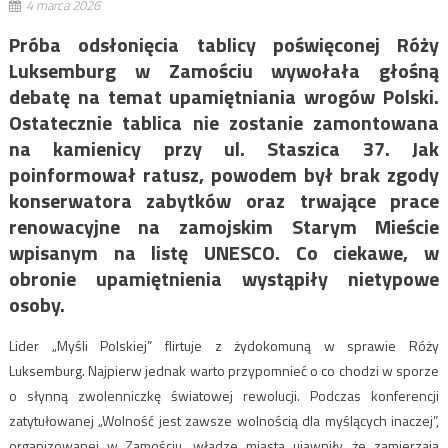
4 marca 2026
Próba odsłonięcia tablicy poświęconej Róży
Luksemburg w Zamościu wywołała głośną
debatę na temat upamiętniania wrogów Polski.
Ostatecznie tablica nie zostanie zamontowana
na kamienicy przy ul. Staszica 37. Jak
poinformował ratusz, powodem był brak zgody
konserwatora zabytków oraz trwające prace
renowacyjne na zamojskim Starym Mieście
wpisanym na listę UNESCO. Co ciekawe, w
obronie upamiętnienia wystąpiły nietypowe
osoby.
Lider „Myśli Polskiej” flirtuje z żydokomuną w sprawie Róży
Luksemburg. Najpierw jednak warto przypomnieć o co chodzi w sporze
o słynną zwolenniczkę światowej rewolucji. Podczas konferencji
zatytułowanej „Wolność jest zawsze wolnością dla myślących inaczej”,
organizowanej w Zamościu, władze miasta ujawniły, że zamierzają