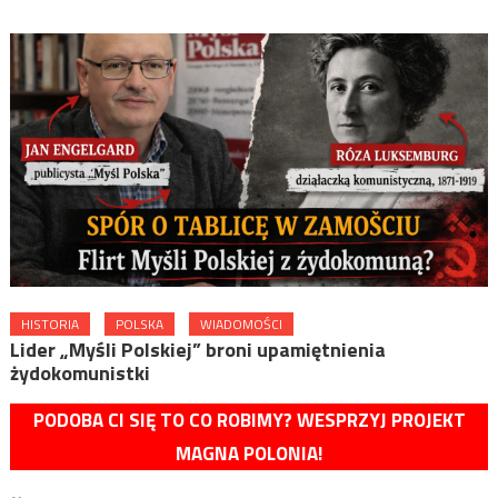
HISTORIA
POLSKA
WIADOMOŚCI
Lider „Myśli Polskiej” broni upamiętnienia
żydokomunistki
PODOBA CI SIĘ TO CO ROBIMY? WESPRZYJ PROJEKT
MAGNA POLONIA!