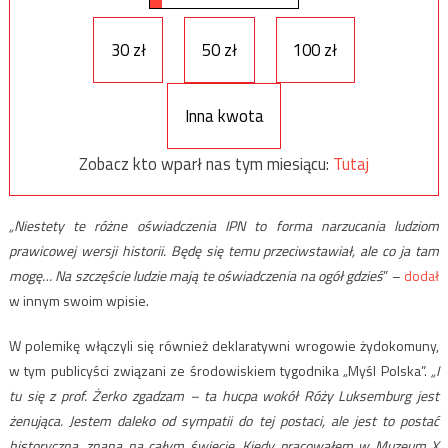
30 zł
50 zł
100 zł
Inna kwota
Zobacz kto wparł nas tym miesiącu:
Tutaj
„Niestety te różne oświadczenia IPN to forma narzucania ludziom
prawicowej wersji historii. Będę się temu przeciwstawiał, ale co ja tam
mogę… Na szczęście ludzie mają te oświadczenia na ogół gdzieś
” –
dodał
w innym swoim wpisie.
W polemikę włączyli się również deklaratywni wrogowie żydokomuny,
w tym publicyści związani ze środowiskiem tygodnika „Myśl Polska”.
„I
tu się z prof. Żerko zgadzam – ta hucpa wokół Róży Luksemburg jest
żenująca. Jestem daleko od sympatii do tej postaci, ale jest to postać
historyczna, znana na całym świecie. Kiedy pracowałem w Muzeum X