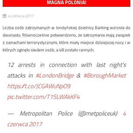
MAGNA POLONIA!
4 czerwca 2017
Liczba osób zatrzymanych w londyńskiej dzielnicy Barking wzrosła do
dwunastu. Równocześnie potwierdzono, że zatrzymania mają związek
z zamachami terrorystycznymi, które miały miejsce dzisiejszej nocy i w
których zginęło siedem osób, a 48 zostało rannych.
12 arrests in connection with last night's
attacks in
#LondonBridge
&
#BoroughMarket
https://t.co/JCGAWuNpO9
pic.twitter.com/T1SLWAkKF4
— Metropolitan Police (@metpoliceuk)
4
czerwca 2017