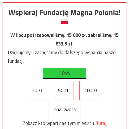
Wspieraj Fundację Magna Polonia!
W lipcu potrzebowaliśmy:
15 000
zł, zebraliśmy:
15
633,5
zł.
Dziękujemy! i zachęcamy do dalszego wsparcia naszej
fundacji.
104%
30 zł
50 zł
100 zł
Inna kwota
Zobacz kto wparł nas tym miesiącu:
Tutaj