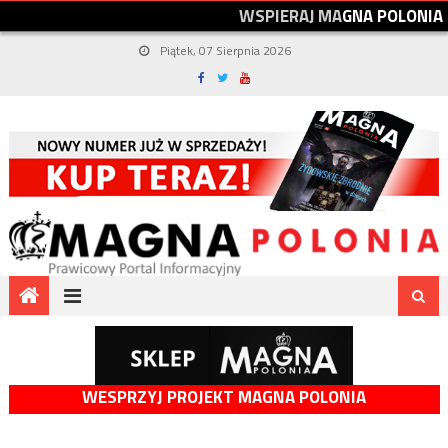
W
S
P
I
E
R
A
J
M
A
G
N
A
P
O
L
O
N
I
A
Piątek, 07 Sierpnia 2026
WESPRZYJ PROJEKT MAGNA POLONIA