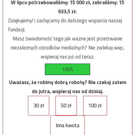
W lipcu potrzebowaliśmy:
15 000
zł, zebraliśmy:
15
633,5
zł.
Dziękujemy! i zachęcamy do dalszego wsparcia naszej
fundacji.
Masz świadomość tego jak ważne jest przetrwanie
niezależnych ośrodków medialnych? Nie zwlekaj więc,
wspieraj nas już od teraz.
104%
Uważasz, że robimy dobrą robotę? Nie czekaj zatem
do jutra, wspieraj nas od dzisiaj.
30 zł
50 zł
100 zł
Inna kwota