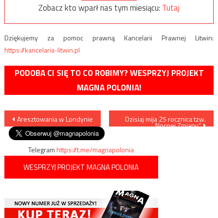
Zobacz kto wparł nas tym miesiącu:
Tutaj
Dziękujemy za pomoc prawną Kancelarii Prawnej Litwin:
https://kancelaria-litwin.pl
PODOBA CI SIĘ TO CO ROBIMY? WESPRZYJ PROJEKT
MAGNA POLONIA!
Nawigacja
Aresztowania w Londynie
Dzisiaj mija 25 rocznica tzw.
„Nocnej Zmiany”
wpisu
Telegram
https://t.me/magnapolonia
WESPRZYJ PROJEKT MAGNA POLONIA