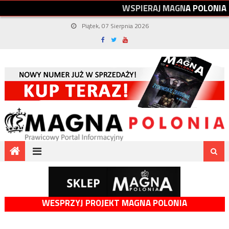
W
S
P
I
E
R
A
J
M
A
G
N
A
P
O
L
O
N
I
A
Piątek, 07 Sierpnia 2026
WESPRZYJ PROJEKT MAGNA POLONIA