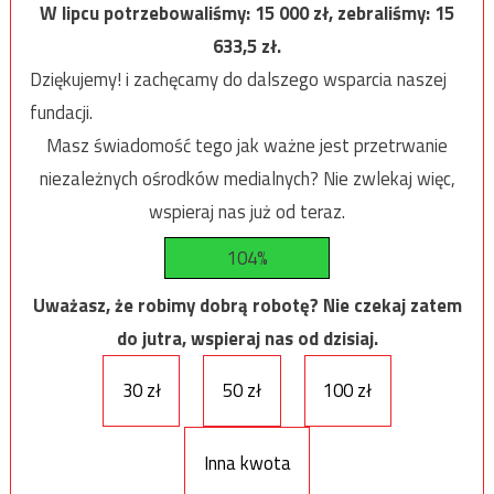
W lipcu potrzebowaliśmy:
15 000
zł, zebraliśmy:
15
633,5
zł.
Dziękujemy! i zachęcamy do dalszego wsparcia naszej
fundacji.
Masz świadomość tego jak ważne jest przetrwanie
niezależnych ośrodków medialnych? Nie zwlekaj więc,
wspieraj nas już od teraz.
104%
Uważasz, że robimy dobrą robotę? Nie czekaj zatem
do jutra, wspieraj nas od dzisiaj.
30 zł
50 zł
100 zł
Inna kwota