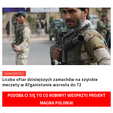
WIADOMOŚCI
Liczba ofiar dzisiejszych zamachów na szyickie
meczety w Afganistanie wzrosła do 72
PODOBA CI SIĘ TO CO ROBIMY? WESPRZYJ PROJEKT
MAGNA POLONIA!