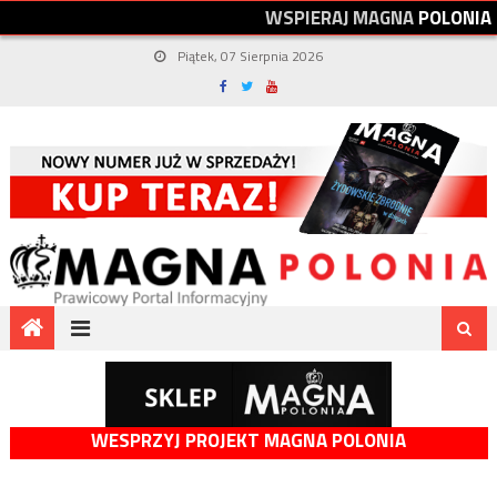
W
S
P
I
E
R
A
J
M
A
G
N
A
P
O
L
O
N
I
A
Piątek, 07 Sierpnia 2026
WESPRZYJ PROJEKT MAGNA POLONIA