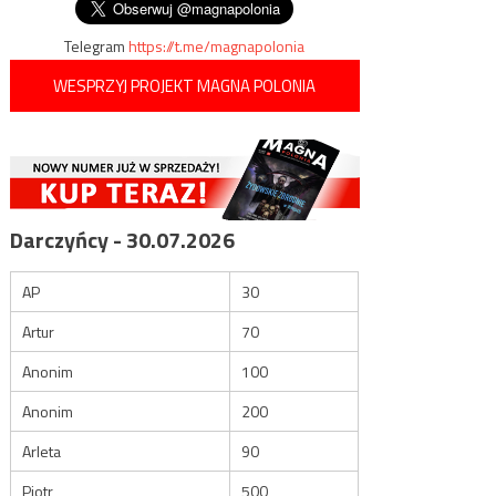
Telegram
https://t.me/magnapolonia
WESPRZYJ PROJEKT MAGNA POLONIA
Darczyńcy - 30.07.2026
AP
30
Artur
70
Anonim
100
Anonim
200
Arleta
90
Piotr
500