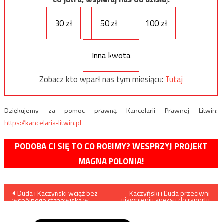
30 zł
50 zł
100 zł
Inna kwota
Zobacz kto wparł nas tym miesiącu:
Tutaj
Dziękujemy za pomoc prawną Kancelarii Prawnej Litwin:
https://kancelaria-litwin.pl
PODOBA CI SIĘ TO CO ROBIMY? WESPRZYJ PROJEKT
MAGNA POLONIA!
Nawigacja
Duda i Kaczyński wciąż bez
Kaczyński i Duda przeciwni
ujawnieniu aneksu do raportu
wspólnego stanowiska w
z likwidacji WSI
wpisu
sprawie reformy wymiaru
sprawiedliwości