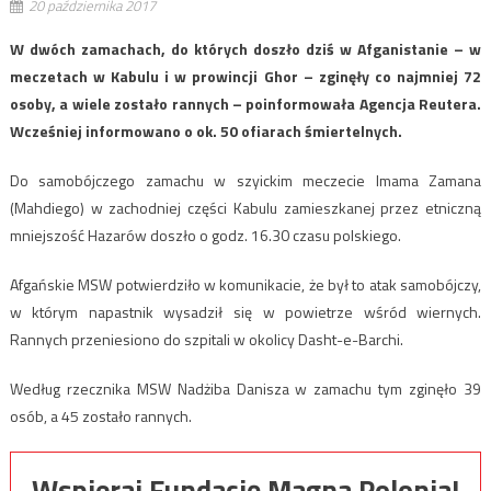
20 października 2017
W dwóch zamachach, do których doszło dziś w Afganistanie – w
meczetach w Kabulu i w prowincji Ghor – zginęły co najmniej 72
osoby, a wiele zostało rannych – poinformowała Agencja Reutera.
Wcześniej informowano o ok. 50 ofiarach śmiertelnych.
Do samobójczego zamachu w szyickim meczecie Imama Zamana
(Mahdiego) w zachodniej części Kabulu zamieszkanej przez etniczną
mniejszość Hazarów doszło o godz. 16.30 czasu polskiego.
Afgańskie MSW potwierdziło w komunikacie, że był to atak samobójczy,
w którym napastnik wysadził się w powietrze wśród wiernych.
Rannych przeniesiono do szpitali w okolicy Dasht-e-Barchi.
Według rzecznika MSW Nadżiba Danisza w zamachu tym zginęło 39
osób, a 45 zostało rannych.
Wspieraj Fundację Magna Polonia!