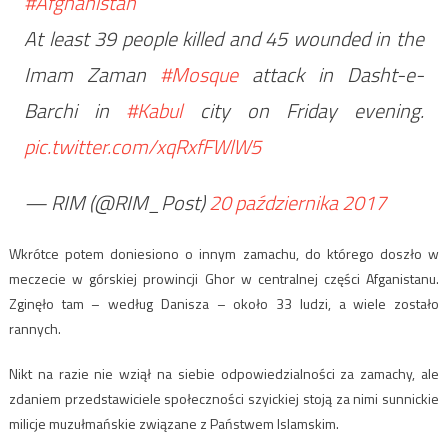
#Afghanistan
At least 39 people killed and 45 wounded in the
Imam Zaman
#Mosque
attack in Dasht-e-
Barchi in
#Kabul
city on Friday evening.
pic.twitter.com/xqRxfFWlW5
— RIM (@RIM_Post)
20 października 2017
Wkrótce potem doniesiono o innym zamachu, do którego doszło w
meczecie w górskiej prowincji Ghor w centralnej części Afganistanu.
Zginęło tam – według Danisza – około 33 ludzi, a wiele zostało
rannych.
Nikt na razie nie wziął na siebie odpowiedzialności za zamachy, ale
zdaniem przedstawiciele społeczności szyickiej stoją za nimi sunnickie
milicje muzułmańskie związane z Państwem Islamskim.