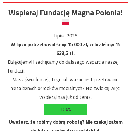
Wspieraj Fundację Magna Polonia!
Lipiec 2026
W lipcu potrzebowaliśmy:
15 000
zł, zebraliśmy:
15
633,5
zł.
Dziękujemy! i zachęcamy do dalszego wsparcia naszej
fundacji.
Masz świadomość tego jak ważne jest przetrwanie
niezależnych ośrodków medialnych? Nie zwlekaj więc,
wspieraj nas już od teraz.
104%
Uważasz, że robimy dobrą robotę? Nie czekaj zatem
do jutra, wspieraj nas od dzisiaj.