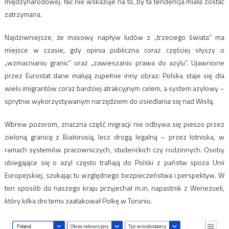
międzynarodowej. Nic nie wskazuje na to, by ta tendencja miała zostać
zatrzymana.
Najdziwniejsze, że masowy napływ ludów z „trzeciego świata” ma
miejsce w czasie, gdy opinia publiczna coraz częściej słyszy o
„wzmacnianiu granic” oraz „zawieszaniu prawa do azylu”. Ujawnione
przez Eurostat dane malują zupełnie inny obraz: Polska staje się dla
wielu imigrantów coraz bardziej atrakcyjnym celem, a system azylowy –
sprytnie wykorzystywanym narzędziem do osiedlania się nad Wisłą.
Wbrew pozorom, znaczna część migracji nie odbywa się pieszo przez
zieloną granicę z Białorusią, lecz drogą legalną – przez lotniska, w
ramach systemów pracowniczych, studenckich czy rodzinnych. Osoby
ubiegające się o azyl często trafiają do Polski z państw spoza Unii
Europejskiej, szukając tu względnego bezpieczeństwa i perspektyw. W
ten sposób do naszego kraju przyjechał m.in. napastnik z Wenezueli,
który kilka dni temu zaatakował Polkę w Toruniu.