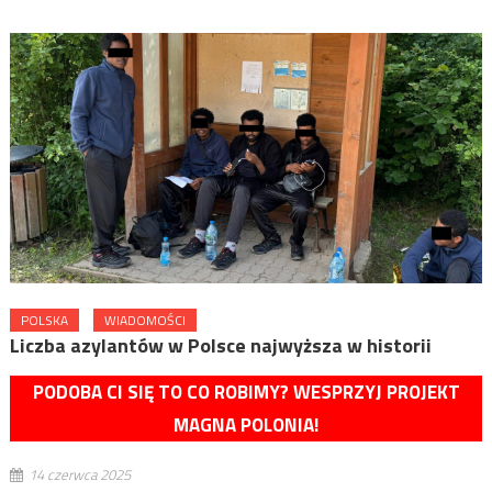
POLSKA
WIADOMOŚCI
Liczba azylantów w Polsce najwyższa w historii
PODOBA CI SIĘ TO CO ROBIMY? WESPRZYJ PROJEKT
MAGNA POLONIA!
14 czerwca 2025