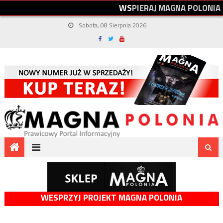
W
S
P
I
E
R
A
J
M
A
G
N
A
P
O
L
O
N
I
A
Sobota, 08 Sierpnia 2026
WESPRZYJ PROJEKT MAGNA POLONIA