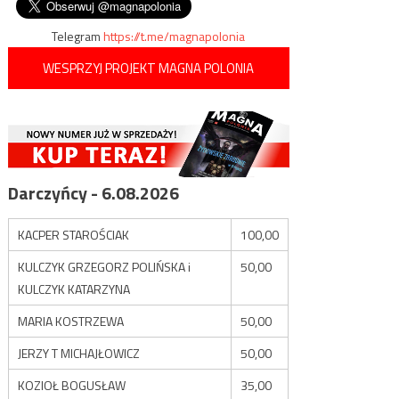
wpisu
Telegram
https://t.me/magnapolonia
WESPRZYJ PROJEKT MAGNA POLONIA
Darczyńcy - 6.08.2026
KACPER STAROŚCIAK
100,00
KULCZYK GRZEGORZ POLIŃSKA i
50,00
KULCZYK KATARZYNA
MARIA KOSTRZEWA
50,00
JERZY T MICHAJŁOWICZ
50,00
KOZIOŁ BOGUSŁAW
35,00