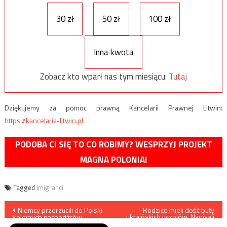
30 zł
50 zł
100 zł
Inna kwota
Zobacz kto wparł nas tym miesiącu:
Tutaj
Dziękujemy za pomoc prawną Kancelarii Prawnej Litwin:
https://kancelaria-litwin.pl
PODOBA CI SIĘ TO CO ROBIMY? WESPRZYJ PROJEKT
MAGNA POLONIA!
Tagged
imigranci
Nawigacja
Niemcy przerzucili do Polski
Rodzice mieli dość buty
ukraińskich uczniów. Napisali
kolejnych nachodźców
petycję