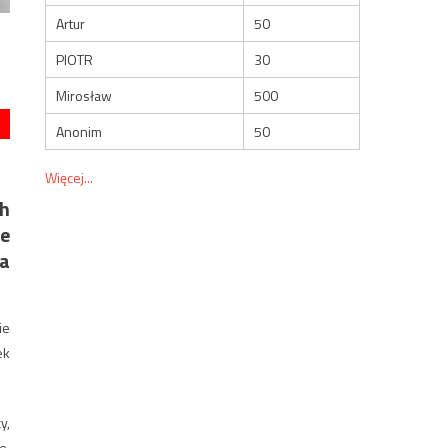
Artur
50
PIOTR
30
Mirosław
500
Anonim
50
Więcej...
h
ie
ka
ie
ek
y,
e,