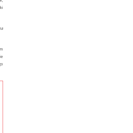
ki
na
em
ie
go