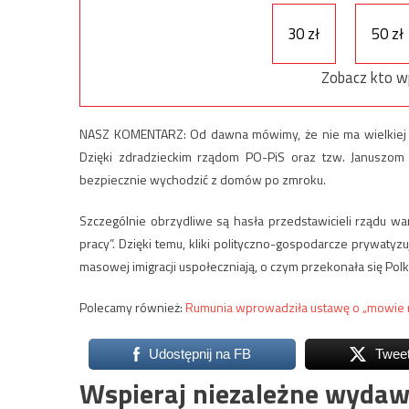
30 zł
50 zł
Zobacz kto w
NASZ KOMENTARZ: Od dawna mówimy, że nie ma wielkiej róż
Dzięki zdradzieckim rządom PO-PiS oraz tzw. Januszom
bezpiecznie wychodzić z domów po zmroku.
Szczególnie obrzydliwe są hasła przedstawicieli rządu wa
pracy”. Dzięki temu, kliki polityczno-gospodarcze prywatyzuj
masowej imigracji uspołeczniają, o czym przekonała się Polk
Polecamy również:
Rumunia wprowadziła ustawę o „mowie 
Udostępnij na FB
Twee
Wspieraj niezależne wydaw