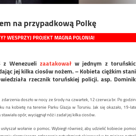
ożem na przypadkową Polkę
MY? WESPRZYJ PROJEKT MAGNA POLONIA!
iS z Wenezueli
zaatakował
w jednym z toruńskic
ając jej kilka ciosów nożem. – Kobieta ciężkim stan
owiedziała rzecznik toruńskiej policji. asp. Domini
 zdarzenia doszło w nocy ze środy na czwartek, 12 czerwca br. Po godzin
ku na kobietę na terenie Parku Glazja w Toruniu. Jak się okazało, 19-lat
stawiała opór, wyciągnął nóż i zadał jej kilka ciosów.
 usłyszał wołanie o pomoc. Wybiegł również, aby udzielić kobiecie pomoc
zymaniu alarmującego zgłoszenia natychmiast skierował w to miejsce patrol