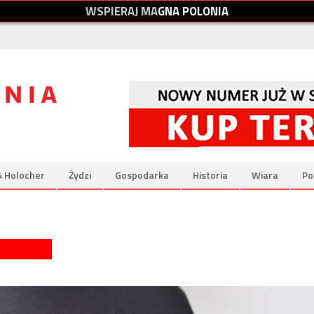
W
S
P
I
E
R
A
J
M
A
G
N
A
P
O
L
O
N
I
A
& Holocher
Żydzi
Gospodarka
Historia
Wiara
Po