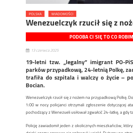
POLSKA
WIADOMOŚCI
Wenezuelczyk rzucił się z n
PODOBA CI SIĘ TO CO ROBI
13 czerwca 2025
19-letni tzw. „legalny” imigrant PO-P
parków przypadkową, 24-letnią Polkę, zad
trafiła do szpitala i walczy o życie – p
Bocian.
Wenezuelczyk rzucił się z nożem na przypadkową Polkę. Do
1:00 w nocy policjanci otrzymali zgłoszenie dotyczącej ata
pochodzący z Wenezueli usiłował zgwałcić 24-latkę, a gdy ta 
Policję zawiadomił jeden z okolicznych mieszkańców, który
dzięki czemu sprawca się spłoszył i uciekł. Dyżurny po otr