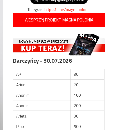
Telegram
https://t.me/magnapolonia
WESPRZYJ PROJEKT MAGNA POLONIA
Darczyńcy - 30.07.2026
AP
30
Artur
70
Anonim
100
Anonim
200
Arleta
90
Piotr
500