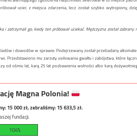
próbował uciec z miejsca zdarzenia, lecz został szybko wytropiony, dzię
nika i zatrzymali go, kiedy ten próbował uciekać. Mężczyzna został zabrany 
ie śladów i dowodów w sprawie. Podejrzewany został przebadany alkomat
wi. Przedstawiono mu zarzuty usiłowania gwałtu i zabójstwa, które łączn
zy od ośmiu lat, karą 25 lat pozbawienia wolności albo karą dożywotnie
ację Magna Polonia!
my:
15 000
zł, zebraliśmy:
15 633,5
zł.
szej fundacji.
104%