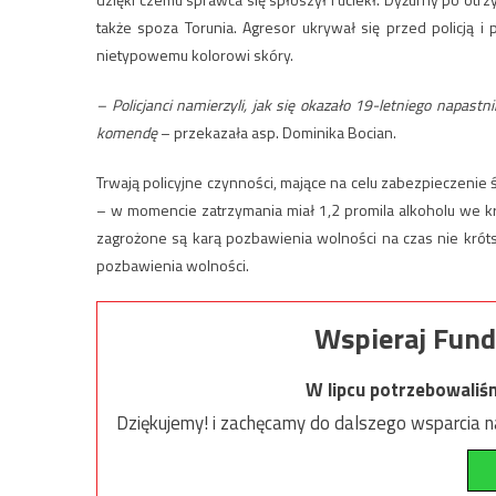
także spoza Torunia. Agresor ukrywał się przed policją i 
nietypowemu kolorowi skóry.
– Policjanci namierzyli, jak się okazało 19-letniego napast
komendę
– przekazała asp. Dominika Bocian.
Trwają policyjne czynności, mające na celu zabezpieczen
– w momencie zatrzymania miał 1,2 promila alkoholu we kr
zagrożone są karą pozbawienia wolności na czas nie króts
pozbawienia wolności.
Wspieraj Fund
W lipcu potrzebowaliś
Dziękujemy! i zachęcamy do dalszego wsparcia na