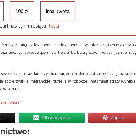
100 zł
Inna kwota
parł nas tym miesiącu:
Tutaj
nicy pomiędzy legalnymi i nielegalnymi imigrantami z „trzeciego świata
 biznesu, sprowadzającym do Polski barbarzyńców, Polacy już nie mo
rszawskiego oraz Januszy biznesu, że chodzi o potrzebę ściągania „rąk 
ą sobie zyski z imigranckiej, taniej siły roboczej, natomiast straty wynikłe
a w Toruniu.
nienawiści”
t
Obserwuj nas
Zapisz
nictwo: