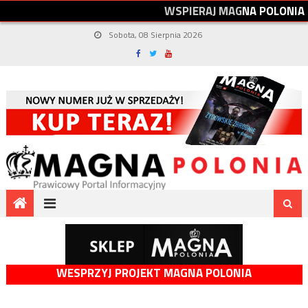
W
S
P
I
E
R
A
J
M
A
G
N
A
P
O
L
O
N
I
A
Sobota, 08 Sierpnia 2026
WESPRZYJ PROJEKT MAGNA POLONIA