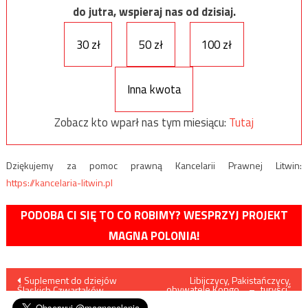
do jutra, wspieraj nas od dzisiaj.
30 zł
50 zł
100 zł
Inna kwota
Zobacz kto wparł nas tym miesiącu:
Tutaj
Dziękujemy za pomoc prawną Kancelarii Prawnej Litwin:
https://kancelaria-litwin.pl
PODOBA CI SIĘ TO CO ROBIMY? WESPRZYJ PROJEKT
MAGNA POLONIA!
Nawigacja
Suplement do dziejów
Libijczycy, Pakistańczycy,
obywatele Kongo… – „turyści”
Śląskich Czwartaków
przez Rosję i Białoruś chcą
wpisu
dostać się do do Polski