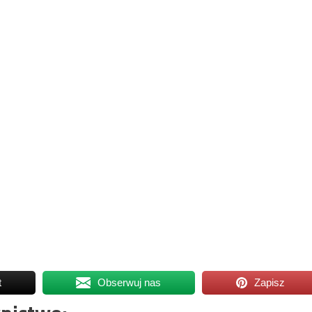
t
Obserwuj nas
Zapisz