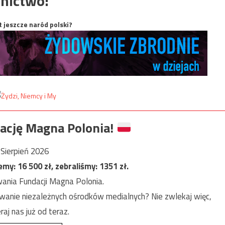
nictwo:
t jeszcze naród polski?
ację Magna Polonia!
Sierpień 2026
jemy:
16 500
zł, zebraliśmy:
1351
zł.
ania Fundacji Magna Polonia.
anie niezależnych ośrodków medialnych? Nie zwlekaj więc,
raj nas już od teraz.