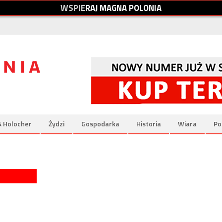
W
S
P
I
E
R
A
J
M
A
G
N
A
P
O
L
O
N
I
A
& Holocher
Żydzi
Gospodarka
Historia
Wiara
Po