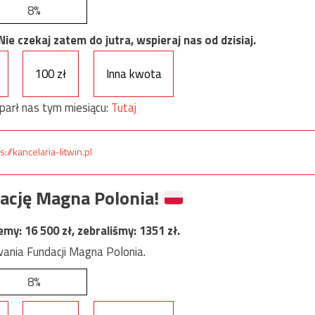
8%
e czekaj zatem do jutra, wspieraj nas od dzisiaj.
100 zł
Inna kwota
parł nas tym miesiącu:
Tutaj
s://kancelaria-litwin.pl
ację Magna Polonia!
jemy:
16 500
zł, zebraliśmy:
1351
zł.
ania Fundacji Magna Polonia.
8%