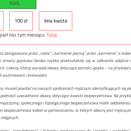
104%
100 zł
Inna kwota
parł nas tym miesiącu:
Tutaj
t zastępowana przez „rodzic”, „karmienie piersią” przez „karmienie”, a kobie
te zmiany językowe bardzo szybko przekształciły się w całkowite odejście 
nych. Liderzy, którzy wyrażali obawy dotyczące jasności języka – na przykład d
yli wyśmiewani i znieważani.
y musieli powitać na naszych spotkaniach mężczyzn identyfikujących się ja
tedy podnosić uzasadnione obawy dotyczące kwestii bezpieczeństwa. Na przykł
mężczyznę; społecznego i fizjologicznego bezpieczeństwa matki oddzielonej 
ego bezpieczeństwa kobiet w pomieszczeniu, w którym obecny jest mężczyzn
eligijnych.
eśmy „transfobiczne”, i byłyśmy porównywane do rasistów i nazistów”