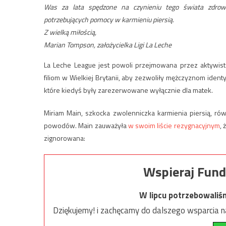
Was za lata spędzone na czynieniu tego świata zdrow
potrzebujących pomocy w karmieniu piersią.
Z wielką miłością,
Marian Tompson, założycielka Ligi La Leche
La Leche League jest powoli przejmowana przez aktywi
filiom w Wielkiej Brytanii, aby
zezwoliły
mężczyznom identyf
które kiedyś były zarezerwowane wyłącznie dla matek.
Miriam Main, szkocka zwolenniczka karmienia piersią, ró
powodów. Main zauważyła
w swoim
liście rezygnacyjnym
, 
zignorowana:
Wspieraj Fund
W lipcu potrzebowaliś
Dziękujemy! i zachęcamy do dalszego wsparcia na