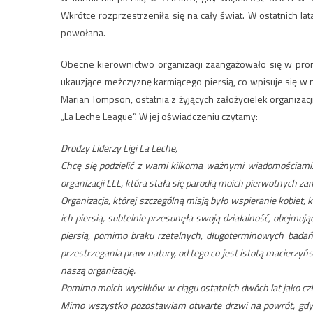
Wkrótce rozprzestrzeniła się na cały świat. W ostatnich la
powołana.
Obecne kierownictwo organizacji zaangażowało się w prom
ukauzjące meżczyznę karmiącego piersią, co wpisuje się w
Marian Tompson, ostatnia z żyjących założycielek organizacj
„La Leche League”. W jej oświadczeniu czytamy:
Drodzy Liderzy Ligi La Leche,
Chcę się podzielić z wami kilkoma ważnymi wiadomościami. 
organizacji LLL, która stała się parodią moich pierwotnych za
Organizacja, której szczególną misją było wspieranie kobiet,
ich piersią, subtelnie przesunęła swoją działalność, obejmu
piersią, pomimo braku rzetelnych, długoterminowych badań
przestrzegania praw natury, od tego co jest istotą macierzyńs
naszą organizację.
Pomimo moich wysiłków w ciągu ostatnich dwóch lat jako człon
Mimo wszystko pozostawiam otwarte drzwi na powrót, gdy La