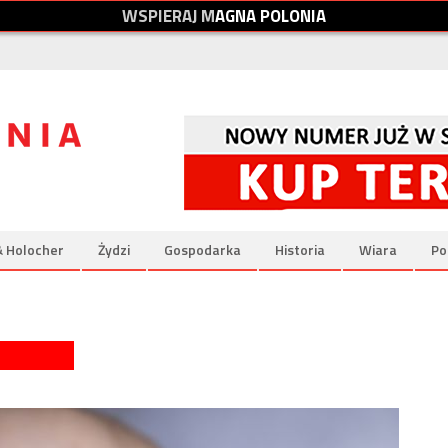
W
S
P
I
E
R
A
J
M
A
G
N
A
P
O
L
O
N
I
A
& Holocher
Żydzi
Gospodarka
Historia
Wiara
Po