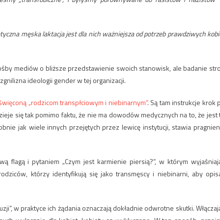
retyczna męska laktacja jest dla nich ważniejsza od potrzeb prawdziwych kobi
rośby mediów o bliższe przedstawienie swoich stanowisk, ale badanie str
gnilizna ideologii gender w tej organizacji.
oświęconą „rodzicom transpłciowym i niebinarnym”
. Są tam instrukcje krok 
ieje się tak pomimo faktu, że nie ma dowodów medycznych na to, że jest 
nie jak wiele innych przejętych przez lewicę instytucji, stawia pragnien
ą flagą i pytaniem „Czym jest karmienie piersią?”, w którym wyjaśniaj
dziców, którzy identyfikują się jako transmęscy i niebinarni, aby opis
luzji”, w praktyce ich żądania oznaczają dokładnie odwrotne skutki. Włączaj