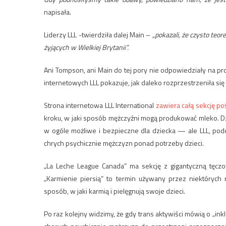
napisała.
Liderzy LLL -twierdziła dalej Main –
„pokazali, że czysto teo
żyjących w Wielkiej Brytanii”.
Ani Tompson, ani Main do tej pory nie odpowiedziały na p
internetowych LLL pokazuje, jak daleko rozprzestrzeniła się z
Strona internetowa LLL International
zawiera całą sekcję p
kroku, w jaki sposób mężczyźni mogą produkować mleko. Dz
w ogóle możliwe i bezpieczne dla dziecka — ale LLL, podob
chrych psychicznie mężczyzn ponad potrzeby dzieci.
„La Leche League Canada” ma sekcję z gigantyczną tęczow
„
Karmienie piersią”
to termin używany przez niektórych ro
sposób, w jaki karmią i pielęgnują swoje dzieci.
Po raz kolejny widzimy, że gdy trans aktywiści mówią o „ink