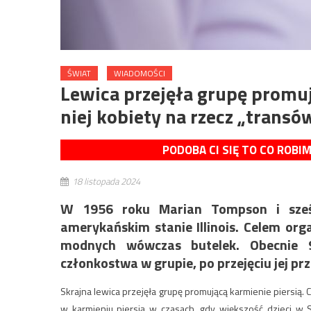
ŚWIAT
WIADOMOŚCI
Lewica przejęła grupę promuj
niej kobiety na rzecz „transó
PODOBA CI SIĘ TO CO ROBI
18 listopada 2024
W 1956 roku Marian Tompson i sześ
amerykańskim stanie Illinois. Celem org
modnych wówczas butelek. Obecnie 
członkostwa w grupie, po przejęciu jej pr
Skrajna lewica przejęła grupę promującą karmienie piersią.
C
w karmieniu piersią
w czasach, gdy większość dzieci w 