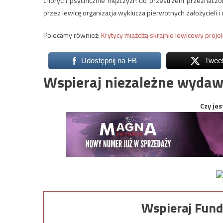
chorych psychicznie mężczyzn do przestrzeni przeznaczon
przez lewicę organizacja wyklucza pierwotnych założycieli 
Polecamy również:
Krytycy miażdżą skrajnie lewicowy proje
Udostępnij na FB
Twee
Wspieraj niezależne wydaw
Czy jes
Wspieraj Fund