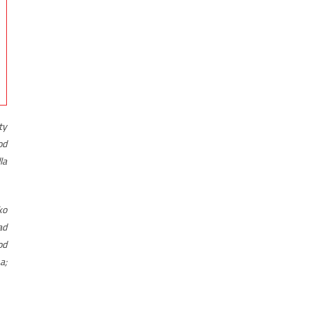
ty
od
la
ko
ad
od
a;
–