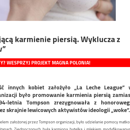
ącą karmienie piersią. Wyklucza z
w”
MY? WESPRZYJ PROJEKT MAGNA POLONIA!
ć innych kobiet założyło „La Leche League” 
anizacji było promowanie karmienia piersią zamia
94-letnia Tompson zrezygnowała z honoroweg
zez skrajnie lewicowych aktywistów ideologii „woke”.
elem założonej przez Tompson organizacji, było udzielanie pomocy
matk
Stanach Zjednoczonych była karmiona butelką i mlekiem modyfikowan