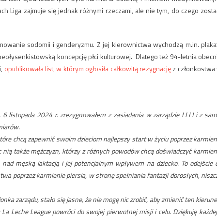
tach
Liga zajmuje się jednak różnymi rzeczami, ale nie tym, do czego zosta
owanie sodomii i genderyzmu. Z jej kierownictwa wychodzą m.in. plaka
 neołysenkistowską koncepcję płci kulturowej.
Dlatego też 94-letnia obecn
i,
opublikowała list, w którym ogłosiła całkowitą rezygnację
z członkostwa
6 listopada 2024 r. zrezygnowałem z zasiadania w zarządzie LLLI i z sam
miarów.
 które chcą zapewnić swoim dzieciom najlepszy start w życiu poprzez karmien
jąc nią także mężczyzn, którzy z różnych powodów chcą doświadczyć karmien
 nad męską laktacją i jej potencjalnym wpływem na dziecko. To odejście 
twa poprzez karmienie piersią, w stronę spełniania fantazji dorosłych, niszc
ka zarządu, stało się jasne, że nie mogę nic zrobić, aby zmienić ten kierune
 Leche League powróci do swojej pierwotnej misji i celu. Dziękuję każdej