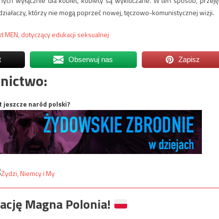
ych wyłącznie dla kobiet, kobiety są wykluczane. W ten sposób, przeję
i działaczy, którzy nie mogą poprzeć nowej, tęczowo-komunistycznej wizji
.
kt MEN, dotyczący edukacji seksualnej
t
Obserwuj nas
Zapisz
nictwo:
t jeszcze naród polski?
ację Magna Polonia!