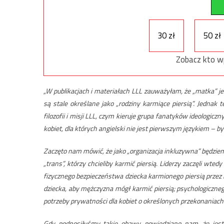
30 zł
50 zł
Zobacz kto w
„W publikacjach i materiałach LLL zauważyłam, że „matka” jes
są stale określane jako „rodziny karmiące piersią”. Jednak 
filozofii i misji LLL, czym kieruje grupa fanatyków ideologicz
kobiet, dla których angielski nie jest pierwszym językiem – b
Zaczęto nam mówić, że jako „organizacja inkluzywna” będziem
„trans”, którzy chcieliby karmić piersią. Liderzy zaczęli w
fizycznego bezpieczeństwa dziecka karmionego piersią przez 
dziecka, aby mężczyzna mógł karmić piersią; psychologiczn
potrzeby prywatności dla kobiet o określonych przekonaniach r
Gdy podnosiłyśmy takie obawy, powiedziano nam, że jest