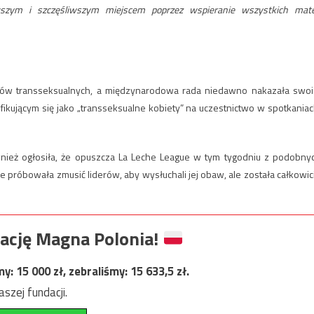
szym i szczęśliwszym miejscem poprzez wspieranie wszystkich mat
stów transseksualnych, a międzynarodowa rada niedawno nakazała swo
ikującym się jako „transseksualne kobiety” na uczestnictwo w spotkaniac
wnież ogłosiła, że ​​opuszcza La Leche League w tym tygodniu z podobny
że próbowała zmusić liderów, aby wysłuchali jej obaw, ale została całkowic
ację Magna Polonia!
my:
15 000
zł, zebraliśmy:
15 633,5
zł.
szej fundacji.