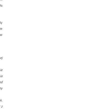
ła
ty
ie
 w
ej
ie
ia
od
zy
k.
 z