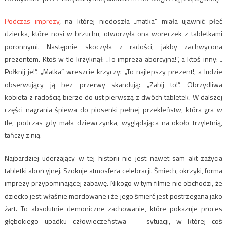
Podczas imprezy
, na której niedoszła „matka” miała ujawnić płeć
dziecka, które nosi w brzuchu, otworzyła ona
woreczek z tabletkami
poronnymi. Następnie skoczyła z radości, jakby zachwycona
prezentem.
Ktoś w tle
krzyknął
: „To impreza aborcyjna!”, a ktoś inny
: „
Połknij
je!”. „
Matka” wreszcie
krzyczy
:
„To najlepszy prezent!
, a
ludzie
obserwujący ją
bez przerwy skandują: „Zabij to!”. Obrzydliwa
kobieta
z
radością
bierze do ust
pierwszą z
dwóch
tabletek
. W dalszej
części nagrania
śpiewa
do piosenki
pełnej
przekleństw,
która gra w
tle,
podczas gdy
mała dziewczynka, wyglądająca na około trzyletnią,
tańczy
z nią
.
Najbardziej uderzający w tej historii nie jest nawet sam akt zażycia
tabletki aborcyjnej. Szokuje atmosfera celebracji. Śmiech, okrzyki, forma
imprezy przypominającej zabawę.
Nikogo w tym filmie nie obchodzi, że
dziecko jest właśnie mordowane i że jego śmierć jest postrzegana jako
żart. To
absolutnie demoniczne zachowanie, które
pokazuje proces
głębokiego upadku człowieczeństwa — sytuacji, w której coś