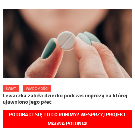
ŚWIAT
WIADOMOŚCI
Lewaczka zabiła dziecko podczas imprezy na której
ujawniono jego płeć
PODOBA CI SIĘ TO CO ROBIMY? WESPRZYJ PROJEKT
MAGNA POLONIA!