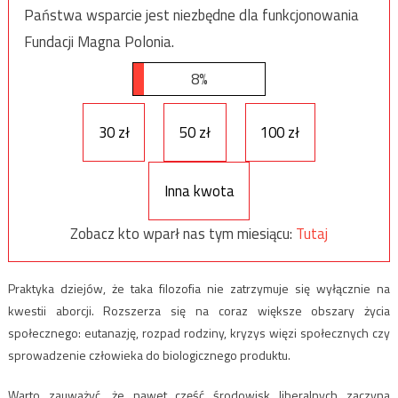
Państwa wsparcie jest niezbędne dla funkcjonowania
Fundacji Magna Polonia.
8%
30 zł
50 zł
100 zł
Inna kwota
Zobacz kto wparł nas tym miesiącu:
Tutaj
Praktyka dziejów, że taka filozofia nie zatrzymuje się wyłącznie na
kwestii aborcji. Rozszerza się na coraz większe obszary życia
społecznego: eutanazję, rozpad rodziny, kryzys więzi społecznych czy
sprowadzenie człowieka do biologicznego produktu.
Warto zauważyć, że nawet część środowisk liberalnych zaczyna