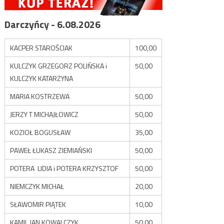
Darczyńcy - 6.08.2026
KACPER STAROŚCIAK
100,00
KULCZYK GRZEGORZ POLIŃSKA i
50,00
KULCZYK KATARZYNA
MARIA KOSTRZEWA
50,00
JERZY T MICHAJŁOWICZ
50,00
KOZIOŁ BOGUSŁAW
35,00
PAWEŁ ŁUKASZ ZIEMIAŃSKI
50,00
POTERA LIDIA i POTERA KRZYSZTOF
50,00
NIEMCZYK MICHAŁ
20,00
SŁAWOMIR PIĄTEK
10,00
KAMIL JAN KOWALCZYK
50,00