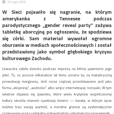
19 maja 2026
W Sieci pojawiło się nagranie, na którym
amerykanka z Tennesee podczas
parodystycznego „gender reveal party” zażywa
tabletkę aborcyjną po ogłoszeniu, że spodziewa
się córki. Sam materiał wywołał ogromne
oburzenie w mediach społecznościowych i został
przedstawiony jako symbol głębokiego kryzysu
kulturowego Zachodu.
Lewaczka zabiła dziecko podczas imprezy na której ujawniono jego
płeć. To, co jeszcze kilkanaście lat temu uznano by za makabryczną
prowokację marginesu, dziś coraz częściej przedstawiane jest jako
forma „ekspresji”, „wolności” albo wręcz internetowej rozrywki. W tym
właśnie objawia się zjawisko, które wielu krytyków współczesnej
kultury określa mianem cywilizacji śmierci — świata, w którym życie
ludzkie traci swoją wartość, a moralne granice są systematycznie
rozmywane przez radykalny indywidualizm i ideologiczną propagandę.