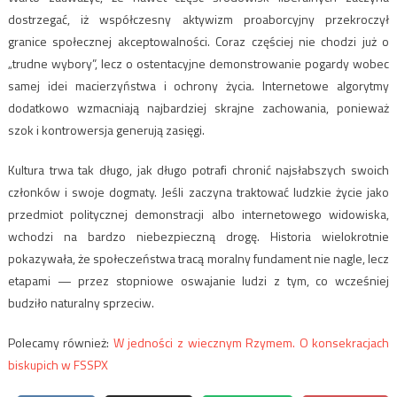
dostrzegać, iż współczesny aktywizm proaborcyjny przekroczył
granice społecznej akceptowalności. Coraz częściej nie chodzi już o
„trudne wybory”, lecz o ostentacyjne demonstrowanie pogardy wobec
samej idei macierzyństwa i ochrony życia. Internetowe algorytmy
dodatkowo wzmacniają najbardziej skrajne zachowania, ponieważ
szok i kontrowersja generują zasięgi.
Kultura trwa tak długo, jak długo potrafi chronić najsłabszych swoich
członków i swoje dogmaty. Jeśli zaczyna traktować ludzkie życie jako
przedmiot politycznej demonstracji albo internetowego widowiska,
wchodzi na bardzo niebezpieczną drogę. Historia wielokrotnie
pokazywała, że społeczeństwa tracą moralny fundament nie nagle, lecz
etapami — przez stopniowe oswajanie ludzi z tym, co wcześniej
budziło naturalny sprzeciw.
Polecamy również:
W jedności z wiecznym Rzymem. O konsekracjach
biskupich w FSSPX