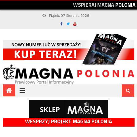
W
S
P
I
E
R
A
J
M
A
G
N
A
P
O
L
O
N
I
A
Piątek, 07 Sierpnia 2026
WESPRZYJ PROJEKT MAGNA POLONIA