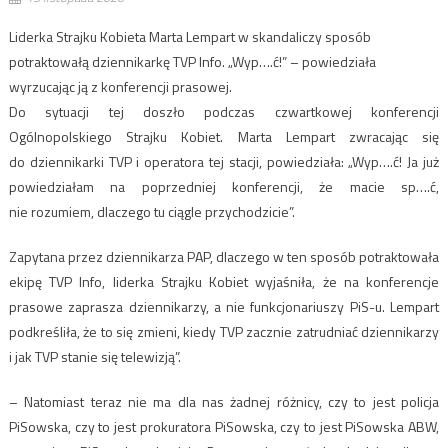
Liderka Strajku Kobieta Marta Lempart w skandaliczy sposób
potraktowałą dziennikarkę TVP Info. „Wyp….ć!” – powiedziała
wyrzucając ją z konferencji prasowej.
Do sytuacji tej doszło podczas czwartkowej konferencji
Ogólnopolskiego Strajku Kobiet. Marta Lempart zwracając się
do dziennikarki TVP i operatora tej stacji, powiedziała: „Wyp….ć! Ja już
powiedziałam na poprzedniej konferencji, że macie sp….ć,
nie rozumiem, dlaczego tu ciągle przychodzicie”.
Zapytana przez dziennikarza PAP, dlaczego w ten sposób potraktowała
ekipę TVP Info, liderka Strajku Kobiet wyjaśniła, że na konferencje
prasowe zaprasza dziennikarzy, a nie funkcjonariuszy PiS-u. Lempart
podkreśliła, że to się zmieni, kiedy TVP zacznie zatrudniać dziennikarzy
i jak TVP stanie się telewizją”.
– Natomiast teraz nie ma dla nas żadnej różnicy, czy to jest policja
PiSowska, czy to jest prokuratora PiSowska, czy to jest PiSowska ABW,