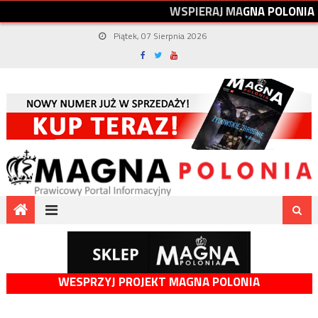
W
S
P
I
E
R
A
J
M
A
G
N
A
P
O
L
O
N
I
A
Piątek, 07 Sierpnia 2026
WESPRZYJ PROJEKT MAGNA POLONIA