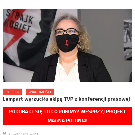
POLSKA
WIADOMOŚCI
Lempart wyrzuciła ekipę TVP z konferencji prasowej
PODOBA CI SIĘ TO CO ROBIMY? WESPRZYJ PROJEKT
MAGNA POLONIA!
13 listopada 2020