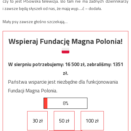
czy to jest PiSowska telewizja. Bo tam nie ma żadnych dziennikarzy
i zawsze będą słyszeli od nas, że mają wyp….ć – dodała.
Mały psy zawsze głośno szczekają…
Wspieraj Fundację Magna Polonia!
W sierpniu potrzebujemy:
16 500
zł, zebraliśmy:
1351
zł.
Państwa wsparcie jest niezbędne dla funkcjonowania
Fundacji Magna Polonia.
8%
30 zł
50 zł
100 zł