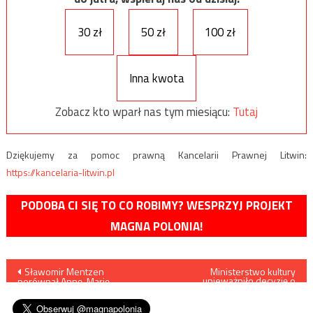
30 zł
50 zł
100 zł
Inna kwota
Zobacz kto wparł nas tym miesiącu:
Tutaj
Dziękujemy za pomoc prawną Kancelarii Prawnej Litwin:
https://kancelaria-litwin.pl
PODOBA CI SIĘ TO CO ROBIMY? WESPRZYJ PROJEKT
MAGNA POLONIA!
Nawigacja
Sławomir Mentzen
Ministerstwo kultury
unieważniło decyzję o
porównał Annę-Marię
pozwoleniu na budowę na
wpisu
Żukowską do krokodyla
terenie Gedanii