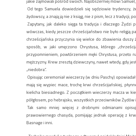
jakie zajmowali pośród swoich. Najobszerniej mówi Samuel,
Od tego Samuela dowiedzieli się sędziowie trydenccy, że
żydowscy, a znają ją nie z ksiąg, nie z pism, lecz z tradycji, 
Zapytany, jak daleko sięga ta tradycja i dlaczego Żydzi p
wówczas, kiedy jeszcze chrześcijaństwo nie było religją pan
chrześcijańska przyczynia się wielce do zbawienia duszy ż
sposób, w jaki umęczono Chrystusa, którego „chrześci
przypomnieniem, powtórzeniem męki Chrystusa, przeto nale
mężczyzny. Krew zresztą dziewczyny, nawet wtedy, gdy jest 
„niedobra“.
Opisując ceremoniał wieczerzy (w dniu Paschy) opowiadał S
mają się wypiec mace, trochę krwi chrześcijańskiej, płynn
kielicha biesiadnego. Z początkiem wieczerzy macza w kieli
półgłosem, po hebrajsku, wszystkich przeciwników Żydów i 
Tak samo mniej więcej z drobnymi odmianami opisu
prawowiernego chasyda, pomijając jednak operację z krwią 
Basnage i inni.