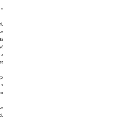
ie
i,
ew
ki
yć
ło
st
go
do
ii
ów
i,