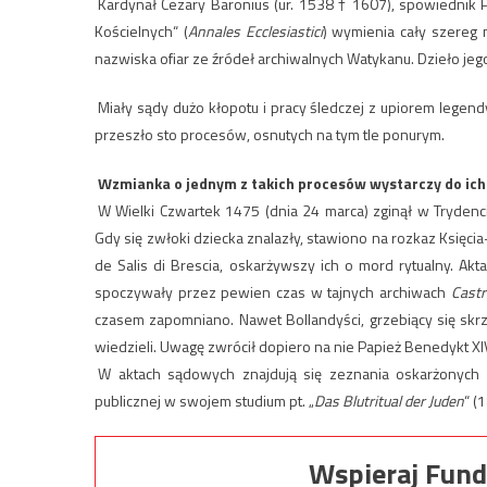
Kardynał Cezary Baronius (ur. 1538 † 1607), spowiednik P
Kościelnych“ (
Annales Ecclesiastici
) wymienia cały szereg 
nazwiska ofiar ze źródeł archiwalnych Watykanu. Dzieło jego
Miały sądy dużo kłopotu i pracy śledczej z upiorem legen
przeszło sto procesów, osnutych na tym tle ponurym.
Wzmianka o jednym z takich procesów wystarczy do ich i
W Wielki Czwartek 1475 (dnia 24 marca) zginął w Trydenc
Gdy się zwłoki dziecka znalazły, stawiono na rozkaz Księc
de Salis di Brescia, oskarżywszy ich o mord rytualny. A
spoczywały przez pewien czas w tajnych archiwach
Castr
czasem zapomniano. Nawet Bollandyści, grzebiący się skrz
wiedzieli. Uwagę zwrócił dopiero na nie Papież Benedykt XIV
W aktach sądowych znajdują się zeznania oskarżonych o
publicznej w swojem studium pt. „
Das Blutritual der Juden
“ (1
Wspieraj Fund