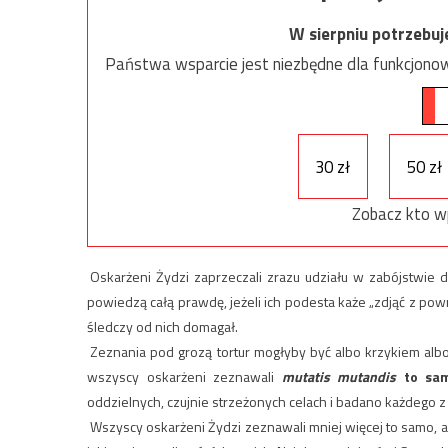
W sierpniu potrzebu
Państwa wsparcie jest niezbędne dla funkcjonow
30 zł
50 zł
Zobacz kto w
Oskarżeni Żydzi zaprzeczali zrazu udziału w zabójstwie d
powiedzą całą prawdę, jeżeli ich podesta każe „zdjąć z powr
śledczy od nich domagał.
Zeznania pod grozą tortur mogłyby być albo krzykiem albo
wszyscy oskarżeni zeznawali
mutatis mutandis
to sa
oddzielnych, czujnie strzeżonych celach i badano każdego 
Wszyscy oskarżeni Żydzi zeznawali mniej więcej to samo, ale 