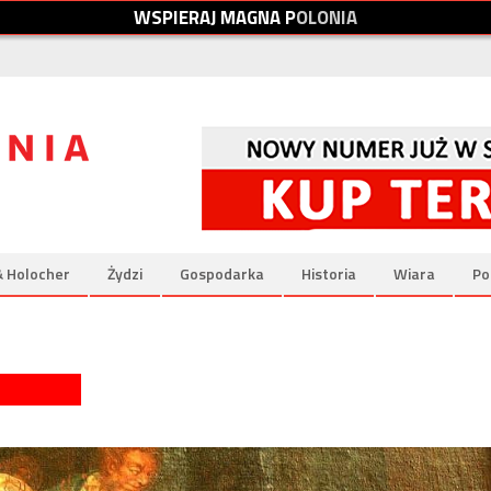
W
S
P
I
E
R
A
J
M
A
G
N
A
P
O
L
O
N
I
A
& Holocher
Żydzi
Gospodarka
Historia
Wiara
Po