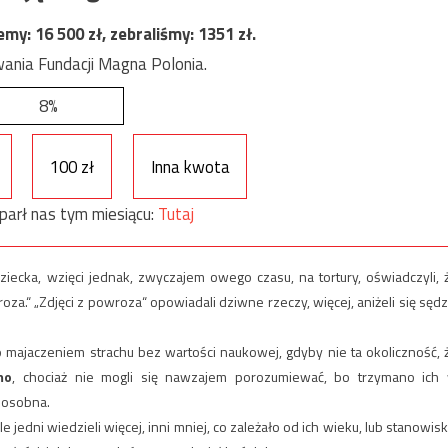
jemy:
16 500
zł, zebraliśmy:
1351
zł.
ania Fundacji Magna Polonia.
8%
100 zł
Inna kwota
parł nas tym miesiącu:
Tutaj
ziecka, wzięci jednak, zwyczajem owego czasu, na tortury, oświadczyli, 
oza.“ „Zdjęci z powroza“ opowiadali dziwne rzeczy, więcej, aniżeli się sędz
 majaczeniem strachu bez wartości naukowej, gdyby nie ta okoliczność, 
mo
, chociaż nie mogli się nawzajem porozumiewać, bo trzymano ich
z osobna.
jedni wiedzieli więcej, inni mniej, co zależało od ich wieku, lub stanowisk