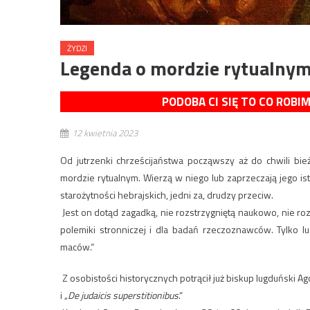
ŻYDZI
Legenda o mordzie rytualny
PODOBA CI SIĘ TO CO ROBI
12 kwietnia 2023
Od jutrzenki chrześcijaństwa począwszy aż do chwili bie
mordzie rytualnym. Wierzą w niego lub zaprzeczają jego istn
starożytności hebrajskich, jedni za, drudzy przeciw.
Jest on dotąd zagadką, nie rozstrzygniętą naukowo, nie ro
polemiki stronniczej i dla badań rzeczoznawców. Tylko lu
maców.“
Z osobistości historycznych potrącił już biskup lugduński Ag
i „
De judaicis superstitionibus
.“