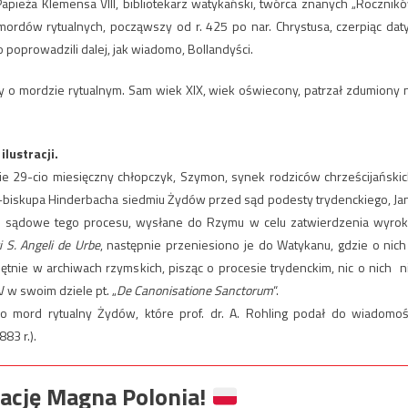
apieża Klemensa VIII, bibliotekarz watykański, twórca znanych „Rocznik
mordów rytualnych, począwszy od r. 425 po nar. Chrystusa, czerpiąc daty
 poprowadzili dalej, jak wiadomo, Bollandyści.
dy o mordzie rytualnym. Sam wiek XIX, wiek oświecony, patrzał zdumiony 
lustracji.
ie 29-cio miesięczny chłopczyk, Szymon, synek rodziców chrześcijańskic
ia-biskupa Hinderbacha siedmiu Żydów przed sąd podesty trydenckiego, Ja
kta sądowe tego procesu, wysłane do Rzymu w celu zatwierdzenia wyrok
i S. Angeli de Urbe
, następnie przeniesiono je do Watykanu, gdzie o nich
ętnie w archiwach rzymskich, pisząc o procesie trydenckim, nic o nich n
 w swoim dziele pt. „
De Canonisatione Sanctorum
“.
 mord rytualny Żydów, które prof. dr. A. Rohling podał do wiadomoś
883 r.).
ację Magna Polonia!