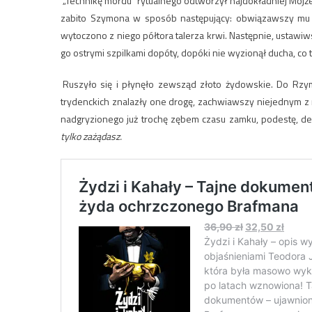
„Technikę mordu“ rytualnego odtworzył najdokładniej Mojże
zabito Szymona w sposób następujący: obwiązawszy mu s
wytoczono z niego półtora talerza krwi. Następnie, ustawiws
go ostrymi szpilkami dopóty, dopóki nie wyzionął ducha, co 
Ruszyło się i płynęło zewsząd złoto żydowskie. Do Rzym
trydenckich znalazły one drogę, zachwiawszy niejednym z
nadgryzionego już trochę zębem czasu zamku, podestę, de S
tylko zażądasz.