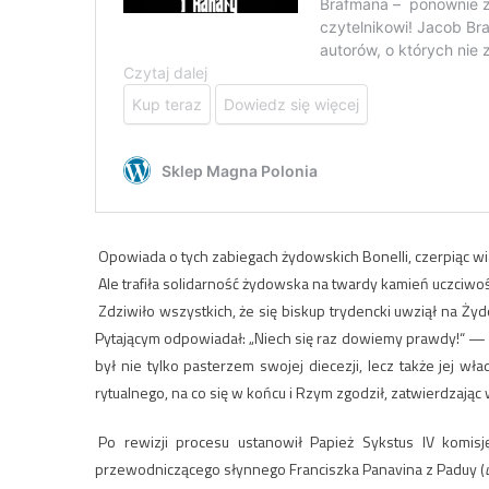
Opowiada o tych zabiegach żydowskich Bonelli, czerpiąc wi
Ale trafiła solidarność żydowska na twardy kamień uczciwości 
Zdziwiło wszystkich, że się biskup trydencki uwziął na Ży
Pytającym odpowiadał: „Niech się raz dowiemy prawdy!“ — i
był nie tylko pasterzem swojej diecezji, lecz także jej w
rytualnego, na co się w końcu i Rzym zgodził, zatwierdzając 
Po rewizji procesu ustanowił Papież Sykstus IV komisj
przewodniczącego słynnego Franciszka Panavina z Paduy (