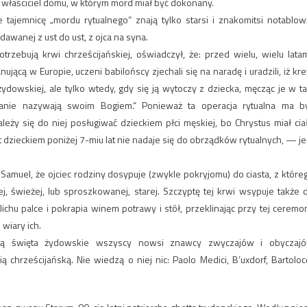
 właściciel domu, w którym mord miał być dokonany.
 tajemnicę „mordu rytualnego“ znają tylko starsi i znakomitsi notablow
podawanej z ust do ust, z ojca na syna.
otrzebują krwi chrześcijańskiej, oświadczył, że: przed wielu, wielu latam
ującą w Europie, uczeni babilońscy zjechali się na naradę i uradzili, iż kr
ydowskiej, ale tylko wtedy, gdy się ją wytoczy z dziecka, męcząc je w ta
janie nazywają swoim Bogiem.“ Ponieważ ta operacja rytualna ma b
ży się do niej posługiwać dzieckiem płci męskiej, bo Chrystus miał cia
dzieckiem poniżej 7-miu lat nie nadaje się do obrządków rytualnych, — je
amuel, że ojciec rodziny dosypuje (zwykle pokryjomu) do ciasta, z które
ej, świeżej, lub sproszkowanej, starej. Szczyptę tej krwi wsypuje także 
chu palce i pokrapia winem potrawy i stół, przeklinając przy tej ceremon
wiary ich.
ją święta żydowskie wszyscy nowsi znawcy zwyczajów i obyczaj
chrześcijańską. Nie wiedzą o niej nic: Paolo Medici, B’uxdorf, Bartolocc