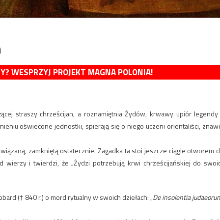
m
MY? WESPRZYJ PROJEKT MAGNA POLONIA!
żącej straszy chrześcijan, a roznamiętnia Żydów, krwawy upiór legendy
ieniu oświecone jednostki, spierają się o niego uczeni orientaliści, znaw
związaną, zamkniętą ostatecznie. Zagadka ta stoi jeszcze ciągle otworem d
d wierzy i twierdzi, że „Żydzi potrzebują krwi chrześcijańskiej do swoi
obard († 840 r.) o mord rytualny w swoich dziełach: „
De insolentia judaeoru