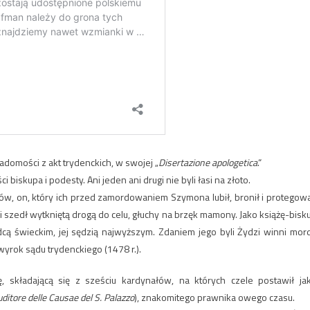
adomości z akt trydenckich, w swojej „
Disertazione apologetica
.“
biskupa i podesty. Ani jeden ani drugi nie byli łasi na złoto.
dów, on, który ich przed zamordowaniem Szymona lubił, bronił i protegowa
 szedł wytkniętą drogą do celu, głuchy na brzęk mamony. Jako książę-bisk
ładcą świeckim, jej sędzią najwyższym. Zdaniem jego byli Żydzi winni mor
wyrok sądu trydenckiego (1478 r.).
ę, składającą się z sześciu kardynałów, na których czele postawił ja
uditore delle Causae del S. Palazzo
), znakomitego prawnika owego czasu.