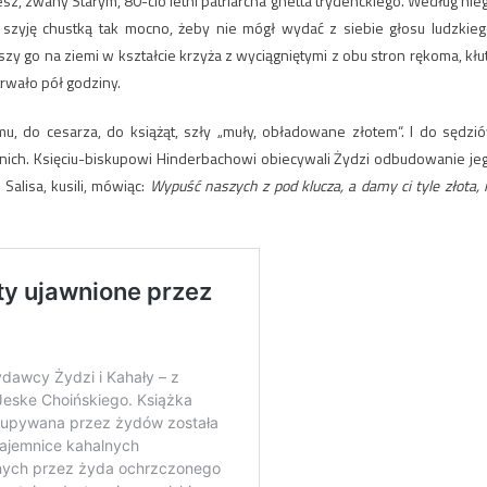
sz, zwany Starym, 80-cio letni patriarcha ghetta trydenckiego. Według nie
zyję chustką tak mocno, żeby nie mógł wydać z siebie głosu ludzkieg
zy go na ziemi w kształcie krzyża z wyciągniętymi z obu stron rękoma, kłu
trwało pół godziny.
u, do cesarza, do książąt, szły „muły, obładowane złotem“. I do sędzi
 nich. Księciu-biskupowi Hinderbachowi obiecywali Żydzi odbudowanie je
alisa, kusili, mówiąc:
Wypuść naszych z pod klucza, a damy ci tyle złota, i