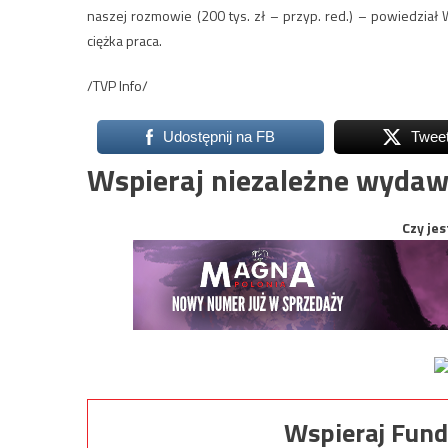
naszej rozmowie (200 tys. zł – przyp. red.) – powiedział
ciężka praca.
/TVP Info/
Udostępnij na FB
Twee
Wspieraj niezależne wydaw
Czy jes
Wspieraj Fund