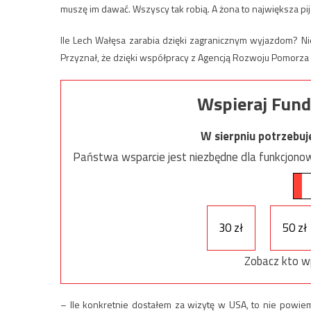
muszę im dawać. Wszyscy tak robią. A żona to największa pi
Ile Lech Wałęsa zarabia dzięki zagranicznym wyjazdom? N
Przyznał, że dzięki współpracy z Agencją Rozwoju Pomorza d
Wspieraj Fund
W sierpniu potrzebu
Państwa wsparcie jest niezbędne dla funkcjonow
30 zł
50 zł
Zobacz kto w
– Ile konkretnie dostałem za wizytę w USA, to nie powiem