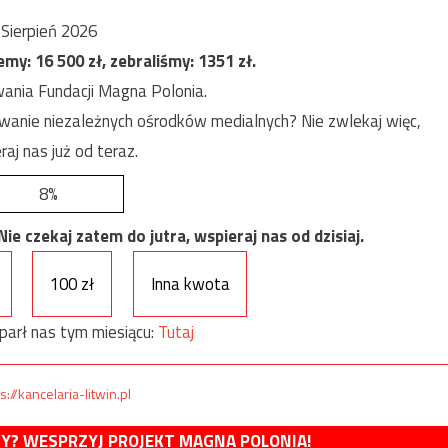
Sierpień 2026
jemy:
16 500
zł, zebraliśmy:
1351
zł.
ania Fundacji Magna Polonia.
anie niezależnych ośrodków medialnych? Nie zwlekaj więc,
raj nas już od teraz.
8%
e czekaj zatem do jutra, wspieraj nas od dzisiaj.
100 zł
Inna kwota
parł nas tym miesiącu:
Tutaj
s://kancelaria-litwin.pl
MY? WESPRZYJ PROJEKT MAGNA POLONIA!