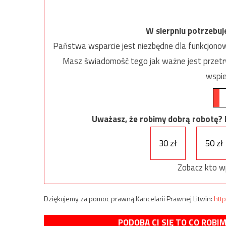
W sierpniu potrzebu
Państwa wsparcie jest niezbędne dla funkcjonow
Masz świadomość tego jak ważne jest przetrw
wspie
Uważasz, że robimy dobrą robotę? Ni
30 zł
50 zł
Zobacz kto w
Dziękujemy za pomoc prawną Kancelarii Prawnej Litwin:
http
PODOBA CI SIĘ TO CO ROBI