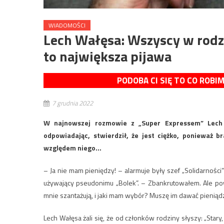
WIADOMOŚCI
Lech Wałęsa: Wszyscy w rodzi
to największa pijawa
PODOBA CI SIĘ TO CO ROBI
7 grudnia 2022
W najnowszej rozmowie z „Super Expressem” Lech W
odpowiadając, stwierdził, że jest ciężko, ponieważ 
względem niego…
– Ja nie mam pieniędzy! – alarmuje były szef „Solidarnośc
używający pseudonimu „Bolek”. – Zbankrutowałem. Ale powol
mnie szantażują, i jaki mam wybór? Muszę im dawać pieniąd
Lech Wałęsa żali się, że od członków rodziny słyszy: „Stary,