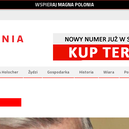
W
S
P
I
E
R
A
J
M
A
G
N
A
P
O
L
O
N
I
A
& Holocher
Żydzi
Gospodarka
Historia
Wiara
Po