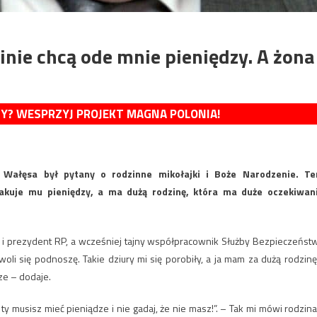
nie chcą ode mnie pieniędzy. A żona
MY? WESPRZYJ PROJEKT MAGNA POLONIA!
ałęsa był pytany o rodzinne mikołajki i Boże Narodzenie. Te
brakuje mu pieniędzy, a ma dużą rodzinę, która ma duże oczekiwan
i” i prezydent RP, a wcześniej tajny współpracownik Służby Bezpieczeńst
i się podnoszę. Takie dziury mi się porobiły, a ja mam za dużą rodzinę.
ze – dodaje.
 ty musisz mieć pieniądze i nie gadaj, że nie masz!”. – Tak mi mówi rodzina.