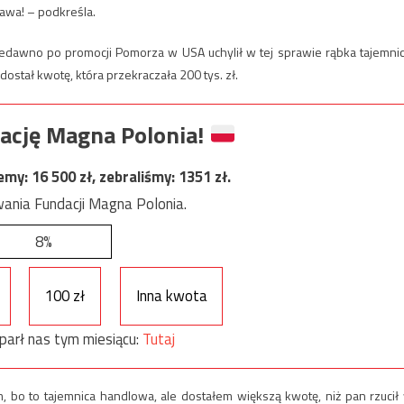
jawa! – podkreśla.
iedawno po promocji Pomorza w USA uchylił w tej sprawie rąbka tajemnic
ostał kwotę, która przekraczała 200 tys. zł.
ację Magna Polonia!
jemy:
16 500
zł, zebraliśmy:
1351
zł.
ania Fundacji Magna Polonia.
8%
100 zł
Inna kwota
parł nas tym miesiącu:
Tutaj
, bo to tajemnica handlowa, ale dostałem większą kwotę, niż pan rzucił