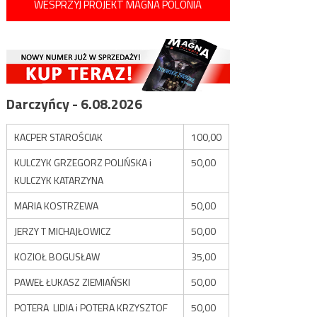
WESPRZYJ PROJEKT MAGNA POLONIA
Darczyńcy - 6.08.2026
KACPER STAROŚCIAK
100,00
KULCZYK GRZEGORZ POLIŃSKA i
50,00
KULCZYK KATARZYNA
MARIA KOSTRZEWA
50,00
JERZY T MICHAJŁOWICZ
50,00
KOZIOŁ BOGUSŁAW
35,00
PAWEŁ ŁUKASZ ZIEMIAŃSKI
50,00
POTERA LIDIA i POTERA KRZYSZTOF
50,00