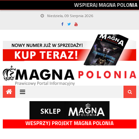
W
S
P
I
E
R
A
J
M
A
G
N
A
P
O
L
O
N
I
A
Niedziela, 09 Sierpnia 2026
WESPRZYJ PROJEKT MAGNA POLONIA