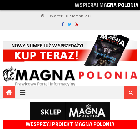
W
S
P
I
E
R
A
J
M
A
G
N
A
P
O
L
O
N
I
A
Czwartek, 06 Sierpnia 2026
WESPRZYJ PROJEKT MAGNA POLONIA