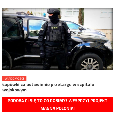
WIADOMOŚCI
Łapówki za ustawienie przetargu w szpitalu
wojskowym
PODOBA CI SIĘ TO CO ROBIMY? WESPRZYJ PROJEKT
MAGNA POLONIA!