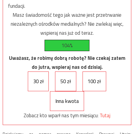
fundacji.
Masz świadomość tego jak ważne jest przetrwanie
niezależnych ośrodków medialnych? Nie zwlekaj więc,
wspieraj nas już od teraz.
104%
Uważasz, że robimy dobrą robotę? Nie czekaj zatem
do jutra, wspieraj nas od dzisiaj.
30 zł
50 zł
100 zł
Inna kwota
Zobacz kto wparł nas tym miesiącu:
Tutaj
Dziękujemy za pomoc prawną Kancelarii Prawnej Litwin: