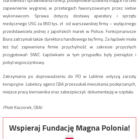
stanowiska i sprawowania funkcji, podejmował działania mające na celu
zapewnienie wygranej w przetargach faworyzowanym przez siebie
wykonawcom. Sprawa dotyczy dostawy aparatury i sprzętu
medycznego USG za 850 tys. zł od warszawskiej firmy – wyłącznego
przedstawiciela jednej z japońskich marek w Polsce. Funkcjonariusze
Biura zatrzymali także dyrektora handlowego tej firmy. Za łapówki miała
też być zapewniona firmie przychylność w zakresie przyszłych
przygotowań SIWZ. Łapówkami w tym przypadku były pieniądze i
pobyt wypoczynkowy.
Zatrzymania po doprowadzeniu do PO w Lublinie usłyszą zarzuty
korupcyjne Lubelscy agenci CBA przeszukali mieszkania podejrzanych,
miejsce pracy kierownika oraz zabezpieczyli dokumentację w szpitalu.
/Piotr Kaczorek, CBA/
Wspieraj Fundację Magna Polonia!