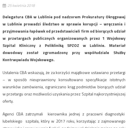
25 kwietnia 2018
Delegatura CBA w Lublinie pod nadzorem Prokuratury Okręgowej
w Lublinie prowadzi śledztwo w sprawie korupcji – wręczania i
przyjmowania łapówek od przedstawicieli firm od biorących udział
w przetargach publicznych organizowanych przez 1 Wojskowy
Szpital Kliniczny z Polikliniką SPZOZ w Lublinie. Materiał
dowodowy został zgromadzony przy współudziale Służby
Kontrwywiadu Wojskowego.
Ustalenia CBA wskazują, że za korzyści majątkowe ustawiano przetargi
– w sposób nieuprawniony konsultowano specyfikacje istotnych
warunków zamówienia, ograniczano krąg podmiotów biorących udział
w przetargu oraz możliwości uzyskania przez Szpital najkorzystniejszej
oferty.
Agenci CBA zatrzymali kierownika jednej z pracowni diagnostyki
lubelskiego szpitala, który w 2017 roku, korzystając z zajmowanego