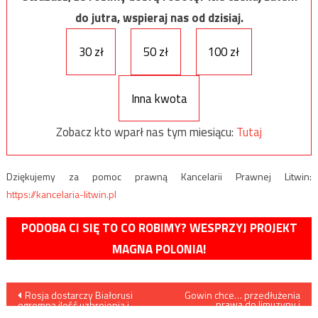
do jutra, wspieraj nas od dzisiaj.
30 zł
50 zł
100 zł
Inna kwota
Zobacz kto wparł nas tym miesiącu:
Tutaj
Dziękujemy za pomoc prawną Kancelarii Prawnej Litwin:
https://kancelaria-litwin.pl
PODOBA CI SIĘ TO CO ROBIMY? WESPRZYJ PROJEKT
MAGNA POLONIA!
Nawigacja
Rosja dostarczy Białorusi
Gowin chce… przedłużenia
prawa do limuzyny i
ogromną ilość uzbrojenia i
kierowcy
sprzętu wojskowego