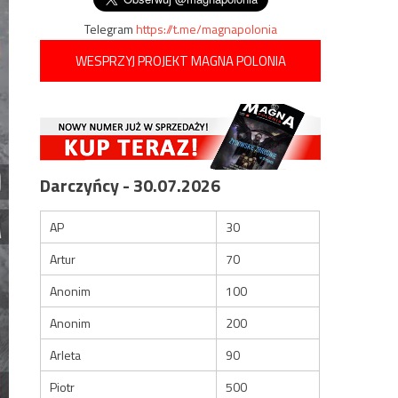
Telegram
https://t.me/magnapolonia
WESPRZYJ PROJEKT MAGNA POLONIA
Darczyńcy - 30.07.2026
AP
30
Artur
70
Anonim
100
Anonim
200
Arleta
90
Piotr
500