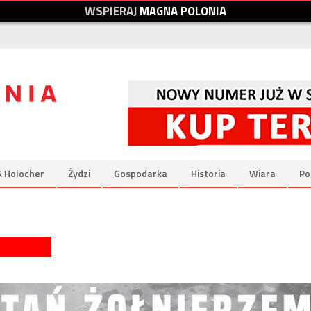
W
S
P
I
E
R
A
J
M
A
G
N
A
P
O
L
O
N
I
A
& Holocher
Żydzi
Gospodarka
Historia
Wiara
Po