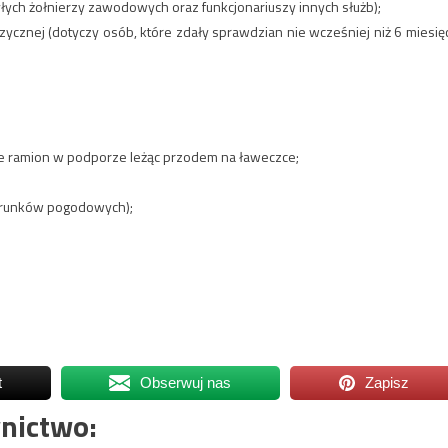
yłych żołnierzy zawodowych oraz funkcjonariuszy innych służb);
ycznej (dotyczy osób, które zdały sprawdzian nie wcześniej niż 6 miesię
ie ramion w podporze leżąc przodem na ławeczce;
warunków pogodowych);
t
Obserwuj nas
Zapisz
nictwo: