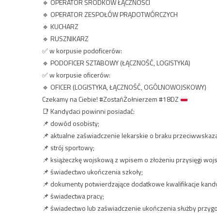
🔹 OPERATOR ŚRODKÓW ŁĄCZNOŚCI
🔹 OPERATOR ZESPOŁÓW PRĄDOTWÓRCZYCH
🔹 KUCHARZ
🔹 RUSZNIKARZ
✅ w korpusie podoficerów:
🔹 PODOFICER SZTABOWY (ŁĄCZNOŚĆ, LOGISTYKA)
✅ w korpusie oficerów:
🔹 OFICER (LOGISTYKA, ŁĄCZNOŚĆ, OGÓLNOWOJSKOWY)
Czekamy na Ciebie! #ZostańŻołnierzem #18DZ
📑 Kandydaci powinni posiadać:
📌 dowód osobisty;
📌 aktualne zaświadczenie lekarskie o braku przeciwwskaz
📌 strój sportowy;
📌 książeczkę wojskową z wpisem o złożeniu przysięgi woj
📌 świadectwo ukończenia szkoły;
📌 dokumenty potwierdzające dodatkowe kwalifikacje kandyda
📌 świadectwa pracy;
📌 świadectwo lub zaświadczenie ukończenia służby przygot