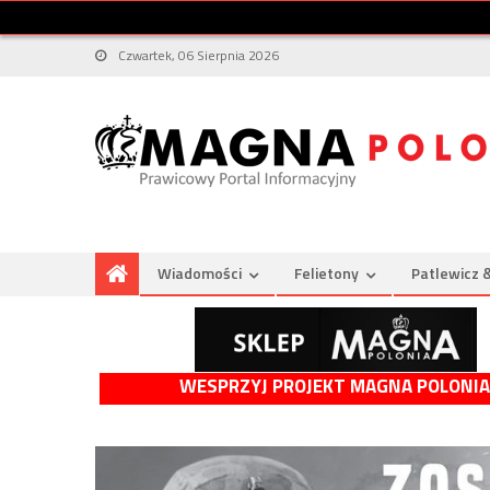
Czwartek, 06 Sierpnia 2026
Wiadomości
Felietony
Patlewicz 
WESPRZYJ PROJEKT MAGNA POLONIA