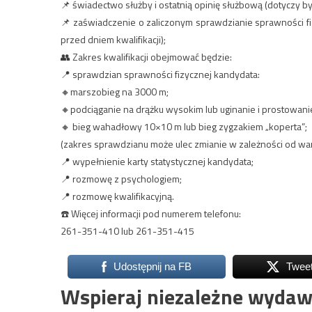
📌 świadectwo służby i ostatnią opinię służbową (dotyczy b
📌 zaświadczenie o zaliczonym sprawdzianie sprawności fiz
przed dniem kwalifikacji);
👥 Zakres kwalifikacji obejmować będzie:
📍 sprawdzian sprawności fizycznej kandydata:
🔸marszobieg na 3000 m;
🔸podciąganie na drążku wysokim lub uginanie i prostowan
🔸 bieg wahadłowy 10×10 m lub bieg zygzakiem „koperta”;
(zakres sprawdzianu może ulec zmianie w zależności od 
📍 wypełnienie karty statystycznej kandydata;
📍 rozmowę z psychologiem;
📍 rozmowę kwalifikacyjną.
☎️ Więcej informacji pod numerem telefonu:
261-351-410 lub 261-351-415
Udostępnij na FB
Twee
Wspieraj niezależne wydaw