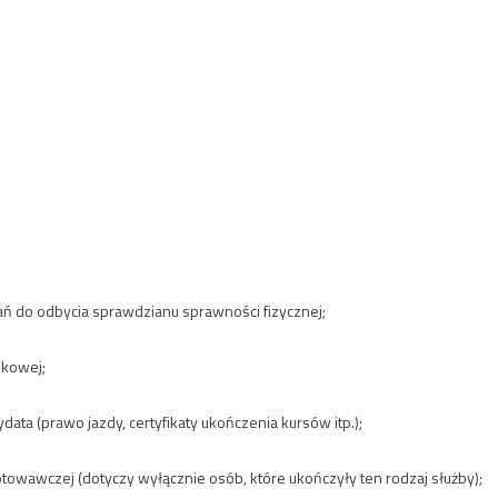
ań do odbycia sprawdzianu sprawności fizycznej;
skowej;
ta (prawo jazdy, certyfikaty ukończenia kursów itp.);
owawczej (dotyczy wyłącznie osób, które ukończyły ten rodzaj służby);