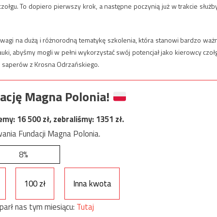
gu. To dopiero pierwszy krok, a następne poczynią już w trakcie służby
uwagi na dużą i różnorodną tematykę szkolenia, która stanowi bardzo waż
auki, abyśmy mogli w pełni wykorzystać swój potencjał jako kierowcy czoł
nu saperów z Krosna Odrzańskiego.
ację Magna Polonia!
jemy:
16 500
zł, zebraliśmy:
1351
zł.
ania Fundacji Magna Polonia.
8%
100 zł
Inna kwota
parł nas tym miesiącu:
Tutaj