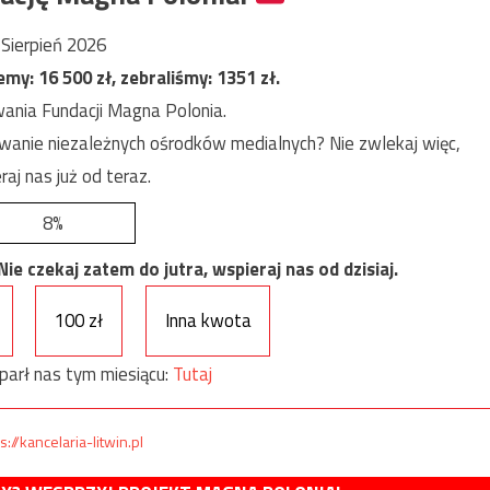
Sierpień 2026
jemy:
16 500
zł, zebraliśmy:
1351
zł.
ania Fundacji Magna Polonia.
anie niezależnych ośrodków medialnych? Nie zwlekaj więc,
raj nas już od teraz.
8%
e czekaj zatem do jutra, wspieraj nas od dzisiaj.
100 zł
Inna kwota
parł nas tym miesiącu:
Tutaj
s://kancelaria-litwin.pl