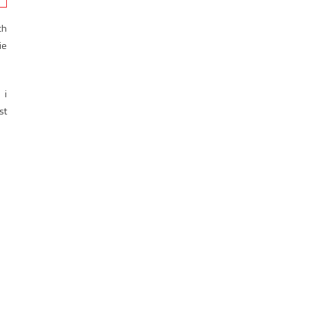
ch
ie
 i
st