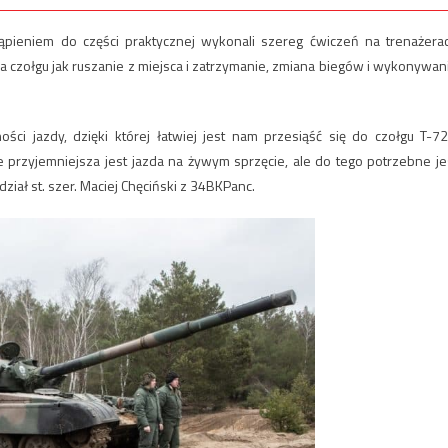
tąpieniem do części praktycznej wykonali szereg ćwiczeń na trenażera
a czołgu jak ruszanie z miejsca i zatrzymanie, zmiana biegów i wykonywan
ci jazdy, dzięki której łatwiej jest nam przesiąść się do czołgu T-72
rzyjemniejsza jest jazda na żywym sprzęcie, ale do tego potrzebne je
ał st. szer. Maciej Chęciński z 34BKPanc.