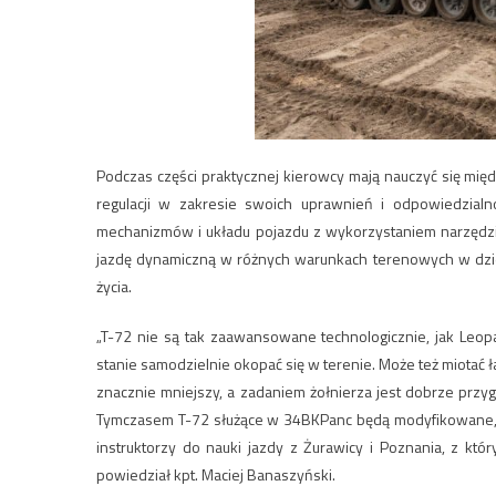
Podczas części praktycznej kierowcy mają nauczyć się m
regulacji w zakresie swoich uprawnień i odpowiedzialn
mechanizmów i układu pojazdu z wykorzystaniem narzędzi
jazdę dynamiczną w różnych warunkach terenowych w dzień
życia.
„T-72 nie są tak zaawansowane technologicznie, jak Leopa
stanie samodzielnie okopać się w terenie. Może też miotać 
znacznie mniejszy, a zadaniem żołnierza jest dobrze przyg
Tymczasem T-72 służące w 34BKPanc będą modyfikowane, co
instruktorzy do nauki jazdy z Żurawicy i Poznania, z któr
powiedział kpt. Maciej Banaszyński.