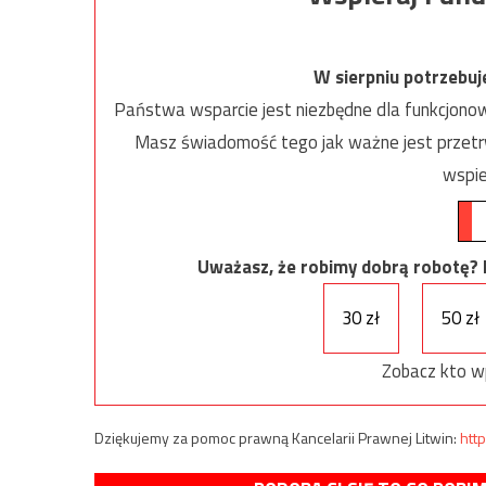
W sierpniu potrzebu
Państwa wsparcie jest niezbędne dla funkcjonow
Masz świadomość tego jak ważne jest przetrw
wspie
Uważasz, że robimy dobrą robotę? Ni
30 zł
50 zł
Zobacz kto w
Dziękujemy za pomoc prawną Kancelarii Prawnej Litwin:
http