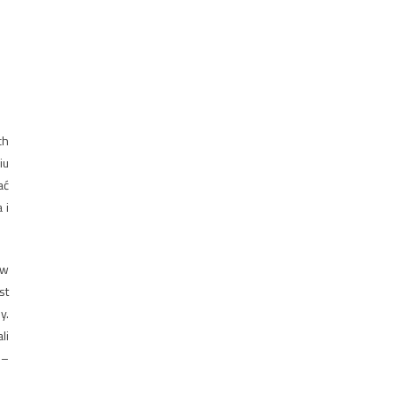
ch
iu
ać
 i
 w
st
y.
li
 –