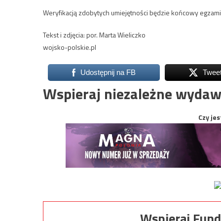
Weryfikacją zdobytych umiejętności będzie końcowy egzamin,
Tekst i zdjęcia: por. Marta Wieliczko
wojsko-polskie.pl
Udostępnij na FB
Twee
Wspieraj niezależne wydaw
Czy jes
Wspieraj Fund