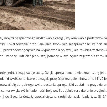
iędzy innymi bezpiecznego użytkowania czołgu, wykonywania podstawowy
ości. Lokalizowania oraz usuwania typowych niesprawności w działan
 i przyrządów będących na wyposażeniu pojazdu, ale również zastosow
 i w nocy i udzielać pierwszej pomocy w sytuacjach zagrożenia zdrowia
rdy, jednak mają swoje atuty. Dzięki specjalnemu lemieszowi czołg jest
ładunki wydłużone, które pomagają przejść przez pole minowe, no i T-72 je
otować się do pełnego wykorzystania sprzętu, jaki został mu przydzielon
 ma zwiększyć ich zdolności bojowe. Specjalnie na szkolenie przyjecha
ymi do Żagania dotarły specjalistyczne czołgi do nauki jazdy tzw. SJ-2.”