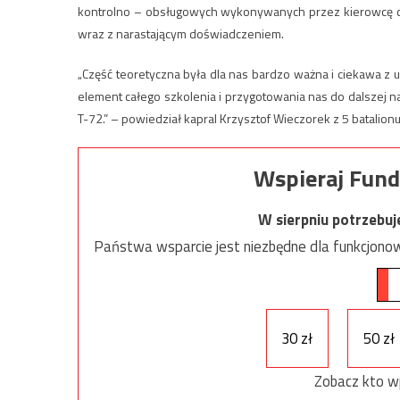
kontrolno – obsługowych wykonywanych przez kierowcę czoł
wraz z narastającym doświadczeniem.
„Część teoretyczna była dla nas bardzo ważna i ciekawa z 
element całego szkolenia i przygotowania nas do dalszej n
T-72.” – powiedział kapral Krzysztof Wieczorek z 5 batalio
Wspieraj Fund
W sierpniu potrzebu
Państwa wsparcie jest niezbędne dla funkcjonow
30 zł
50 zł
Zobacz kto w