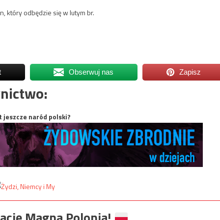
 który odbędzie się w lutym br.
t
Obserwuj nas
Zapisz
nictwo:
t jeszcze naród polski?
ację Magna Polonia!