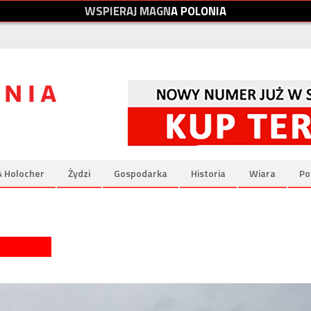
W
S
P
I
E
R
A
J
M
A
G
N
A
P
O
L
O
N
I
A
& Holocher
Żydzi
Gospodarka
Historia
Wiara
Po