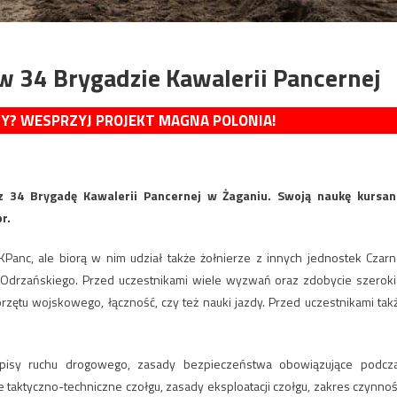
w 34 Brygadzie Kawalerii Pancernej
MY? WESPRZYJ PROJEKT MAGNA POLONIA!
z 34 Brygadę Kawalerii Pancernej w Żaganiu. Swoją naukę kursan
r.
anc, ale biorą w nim udział także żołnierze z innych jednostek Czarn
 Odrzańskiego. Przed uczestnikami wiele wyzwań oraz zdobycie szeroki
rzętu wojskowego, łączność, czy też nauki jazdy. Przed uczestnikami tak
pisy ruchu drogowego, zasady bezpieczeństwa obowiązujące podcz
aktyczno-techniczne czołgu, zasady eksploatacji czołgu, zakres czynnoś