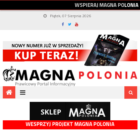
W
S
P
I
E
R
A
J
M
A
G
N
A
P
O
L
O
N
I
A
Piątek, 07 Sierpnia 2026
WESPRZYJ PROJEKT MAGNA POLONIA