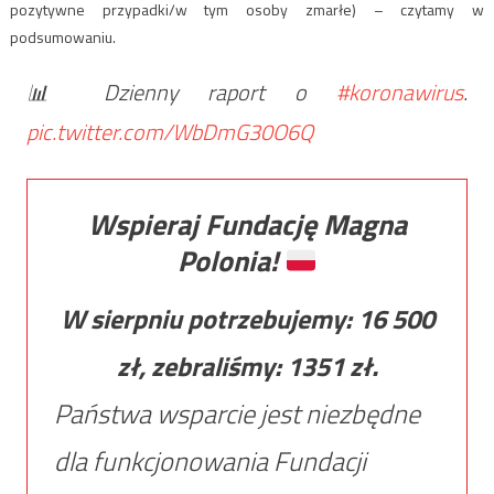
pozytywne przypadki/w tym osoby zmarłe) – czytamy w
podsumowaniu.
📊 Dzienny raport o
#koronawirus
.
pic.twitter.com/WbDmG30O6Q
Wspieraj Fundację Magna
Polonia!
W sierpniu potrzebujemy:
16 500
zł, zebraliśmy:
1351
zł.
Państwa wsparcie jest niezbędne
dla funkcjonowania Fundacji