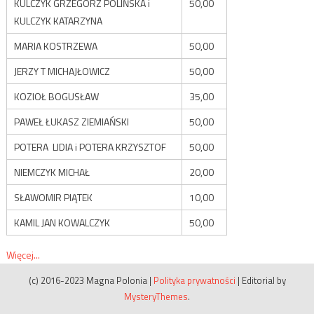
KULCZYK GRZEGORZ POLIŃSKA i
50,00
KULCZYK KATARZYNA
MARIA KOSTRZEWA
50,00
JERZY T MICHAJŁOWICZ
50,00
KOZIOŁ BOGUSŁAW
35,00
PAWEŁ ŁUKASZ ZIEMIAŃSKI
50,00
POTERA LIDIA i POTERA KRZYSZTOF
50,00
NIEMCZYK MICHAŁ
20,00
SŁAWOMIR PIĄTEK
10,00
KAMIL JAN KOWALCZYK
50,00
Więcej...
(c) 2016-2023 Magna Polonia
|
Polityka prywatności
|
Editorial by
MysteryThemes
.