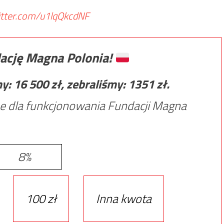
witter.com/u1lqQkcdNF
ację Magna Polonia!
my:
16 500
zł, zebraliśmy:
1351
zł.
e dla funkcjonowania Fundacji Magna
8%
100 zł
Inna kwota