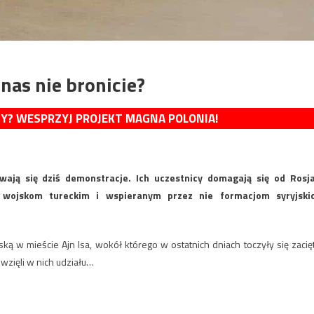
nas nie bronicie?
MY? WESPRZYJ PROJEKT MAGNA POLONIA!
wają się dziś demonstracje. Ich uczestnicy domagają się od Rosj
wojskom tureckim i wspieranym przez nie formacjom syryjski
ką w mieście Ajn Isa, wokół którego w ostatnich dniach toczyły się zacię
wzięli w nich udziału…