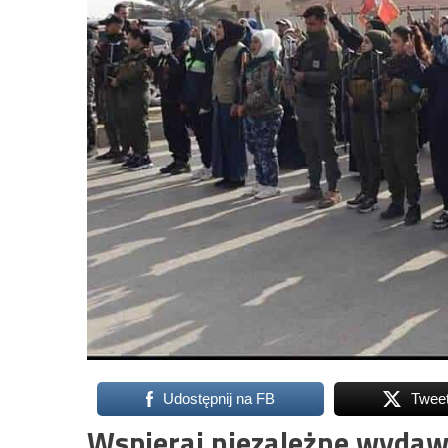
Udostępnij na FB
Twee
Wspieraj niezależne wydaw