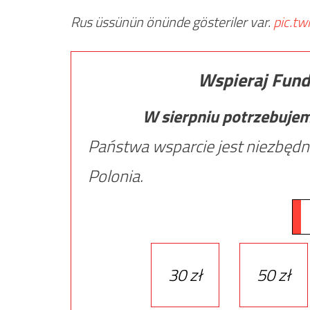
Rus üssünün önünde gösteriler var.
pic.t
Wspieraj Fund
W sierpniu potrzebuje
Państwa wsparcie jest niezbędn
Polonia.
30 zł
50 zł