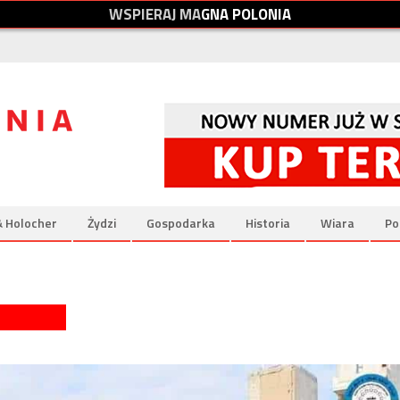
W
S
P
I
E
R
A
J
M
A
G
N
A
P
O
L
O
N
I
A
& Holocher
Żydzi
Gospodarka
Historia
Wiara
Po