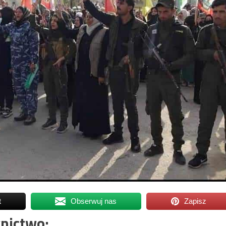
t
Obserwuj nas
Zapisz
nictwo: