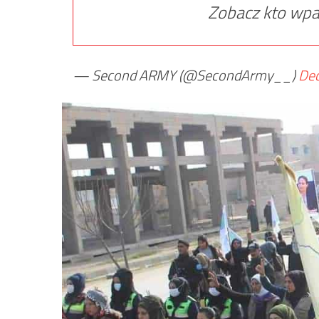
Zobacz kto wpa
— Second ARMY (@SecondArmy__)
Dec