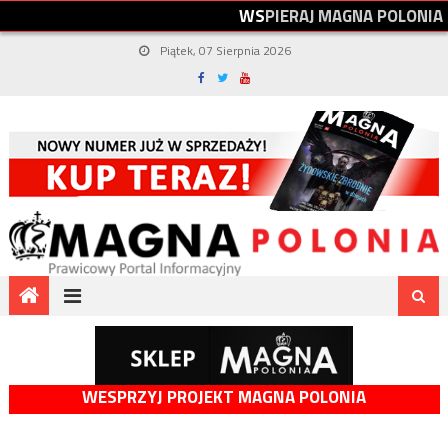
W
S
P
I
E
R
A
J
M
A
G
N
A
P
O
L
O
N
I
A
Piątek, 07 Sierpnia 2026
WESPRZYJ PROJEKT MAGNA POLONIA