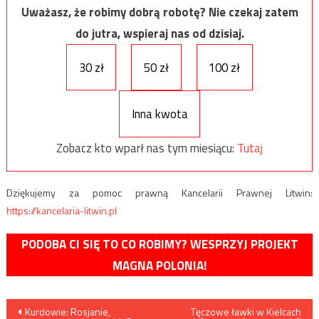
Uważasz, że robimy dobrą robotę? Nie czekaj zatem
do jutra, wspieraj nas od dzisiaj.
30 zł
50 zł
100 zł
Inna kwota
Zobacz kto wparł nas tym miesiącu:
Tutaj
Dziękujemy za pomoc prawną Kancelarii Prawnej Litwin:
https://kancelaria-litwin.pl
PODOBA CI SIĘ TO CO ROBIMY? WESPRZYJ PROJEKT
MAGNA POLONIA!
Nawigacja
Kurdowie: Rosjanie,
Tęczowe ławki w Kielcach