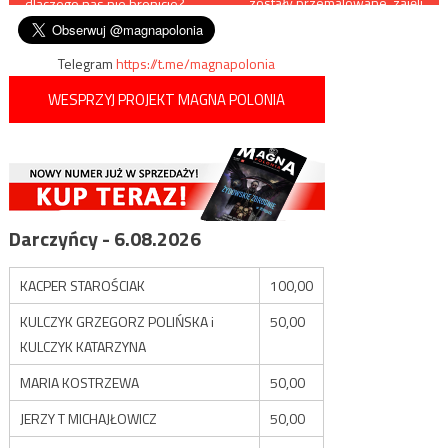
zostały przemalowane, zajęli
dlaczego nas nie bronicie?
się tym kibice
wpisu
Telegram
https://t.me/magnapolonia
WESPRZYJ PROJEKT MAGNA POLONIA
Darczyńcy - 6.08.2026
KACPER STAROŚCIAK
100,00
KULCZYK GRZEGORZ POLIŃSKA i
50,00
KULCZYK KATARZYNA
MARIA KOSTRZEWA
50,00
JERZY T MICHAJŁOWICZ
50,00