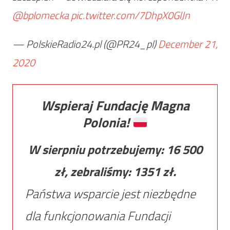
@bplomecka
pic.twitter.com/7DhpX0GlJn
— PolskieRadio24.pl (@PR24_pl)
December 21,
2020
Wspieraj Fundację Magna
Polonia!
W sierpniu potrzebujemy:
16 500
zł, zebraliśmy:
1351
zł.
Państwa wsparcie jest niezbędne
dla funkcjonowania Fundacji