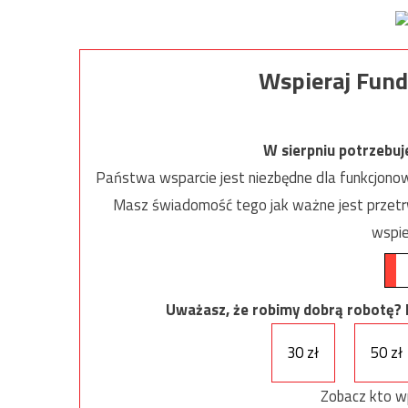
Wspieraj Fund
W sierpniu potrzebu
Państwa wsparcie jest niezbędne dla funkcjonow
Masz świadomość tego jak ważne jest przetrw
wspie
Uważasz, że robimy dobrą robotę? Ni
30 zł
50 zł
Zobacz kto w