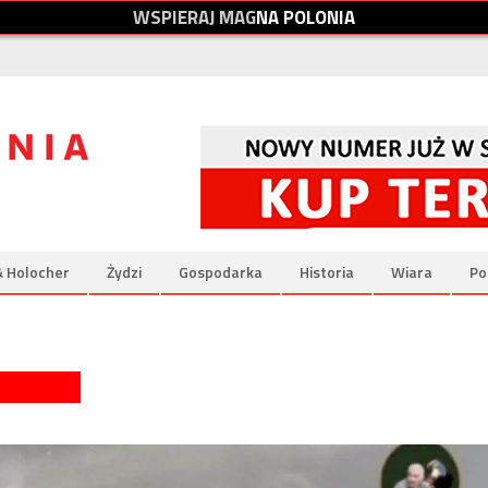
W
S
P
I
E
R
A
J
M
A
G
N
A
P
O
L
O
N
I
A
& Holocher
Żydzi
Gospodarka
Historia
Wiara
Po