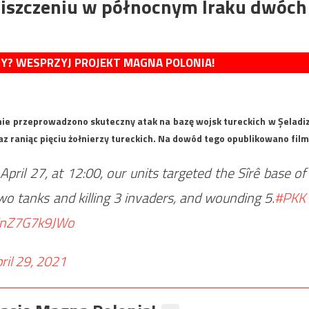
niszczeniu w północnym Iraku dwóch
MY? WESPRZYJ PROJEKT MAGNA POLONIA!
nie przeprowadzono skuteczny atak na bazę wojsk tureckich w Şeladi
oraz raniąc pięciu żołnierzy tureckich. Na dowód tego opublikowano film
il 27, at 12:00, our units targeted the Sîrê base of
two tanks and killing 3 invaders, and wounding 5.
#PKK
m/nZ7G7k9JWo
ril 29, 2021