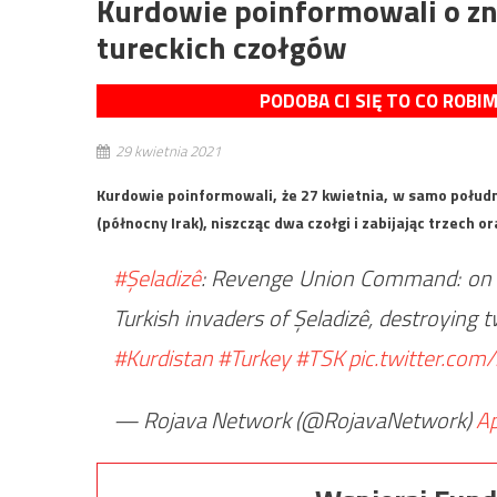
Kurdowie poinformowali o z
tureckich czołgów
PODOBA CI SIĘ TO CO ROBI
29 kwietnia 2021
Kurdowie poinformowali, że 27 kwietnia, w samo połud
(północny Irak), niszcząc dwa czołgi i zabijając trzech 
#Şeladizê
: Revenge Union Command: on Apr
Turkish invaders of Şeladizê, destroying 
#Kurdistan
#Turkey
#TSK
pic.twitter.co
— Rojava Network (@RojavaNetwork)
Ap