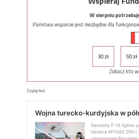
Wspieraj Fund
W sierpniu potrzebu
Państwa wsparcie jest niezbędne dla funkcjonow
30 zł
50 zł
Zobacz kto w
Czytaj też: