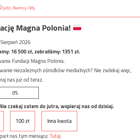
ację Magna Polonia!
Sierpień 2026
jemy:
16 500
zł, zebraliśmy:
1351
zł.
ania Fundacji Magna Polonia.
anie niezależnych ośrodków medialnych? Nie zwlekaj więc,
raj nas już od teraz.
8%
e czekaj zatem do jutra, wspieraj nas od dzisiaj.
100 zł
Inna kwota
parł nas tym miesiącu:
Tutaj