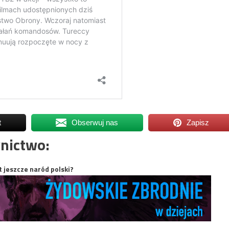
t
Obserwuj nas
Zapisz
nictwo:
t jeszcze naród polski?