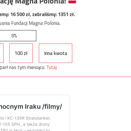
ację Magna Polonia!
jemy:
16 500
zł, zebraliśmy:
1351
zł.
ania Fundacji Magna Polonia.
8%
100 zł
Inna kwota
parł nas tym miesiącu:
Tutaj