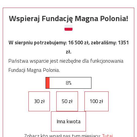
Wspieraj Fundację Magna Polonia!
W sierpniu potrzebujemy:
16 500
zł, zebraliśmy:
1351
zł.
Państwa wsparcie jest niezbędne dla funkcjonowania
Fundacji Magna Polonia.
8%
30 zł
50 zł
100 zł
Inna kwota
Zobacz kto wparł nas tym miesiącu:
Tutaj