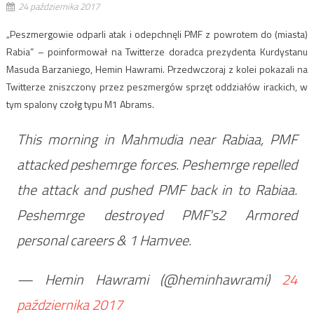
24 października 2017
„Peszmergowie odparli atak i odepchnęli PMF z powrotem do (miasta)
Rabia” – poinformował na Twitterze doradca prezydenta Kurdystanu
Masuda Barzaniego, Hemin Hawrami. Przedwczoraj z kolei pokazali na
Twitterze zniszczony przez peszmergów sprzęt oddziałów irackich, w
tym spalony czołg typu M1 Abrams.
This morning in Mahmudia near Rabiaa, PMF
attacked peshemrge forces. Peshemrge repelled
the attack and pushed PMF back in to Rabiaa.
Peshemrge destroyed PMF's2 Armored
personal careers & 1 Hamvee.
— Hemin Hawrami (@heminhawrami)
24
października 2017