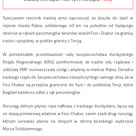
Tymczasem rzecznik irackiej armii zaprzeczył, że doszło do starć w
rejonie miasta Rabia, oddalonego 40 km na południe od będącego
obecnie w rękach peszmergów terenów wokół Fisz–Chabur na granicy
iracko–syryjskiej, w pobliżu granicy z Turcją.
W poniedziałek przedstawiciel rady bezpieczeństwa Kurdyjskiego
Rządu Regionalnego (KRG) poinformował, że irackie siły rządowe i
oddziały PMF rozmieszczały czołgi i artylerię w mieście Rabia. Doradca
irackiego rządu ds. bezpieczeństwa oświadczył tego samego dnia, że w
Fisz-Chabur są przejścia graniczne do Syrii i do pobliskiej Turcji, które
Bagdad zamierza odbić z rąk peszmergów.
Rurociąg, którym płynie ropa naftowa z irackiego Kurdystanu, łączy się
ze stacją pomiarową właśnie w Fisz-Chabur, zanim zasili drugi rurociąg,
którym surowiec płynie na eksport w stronę tureckiego wybrzeża
Morza Śródziemnego.