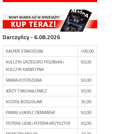
Darczyńcy - 6.08.2026
KACPER STAROŚCIAK
100,00
KULCZYK GRZEGORZ POLIŃSKA i
50,00
KULCZYK KATARZYNA
MARIA KOSTRZEWA
50,00
JERZY T MICHAJŁOWICZ
50,00
KOZIOŁ BOGUSŁAW
35,00
PAWEŁ ŁUKASZ ZIEMIAŃSKI
50,00
POTERA LIDIA i POTERA KRZYSZTOF
50,00
NIEMCZYK MICHAŁ
20,00