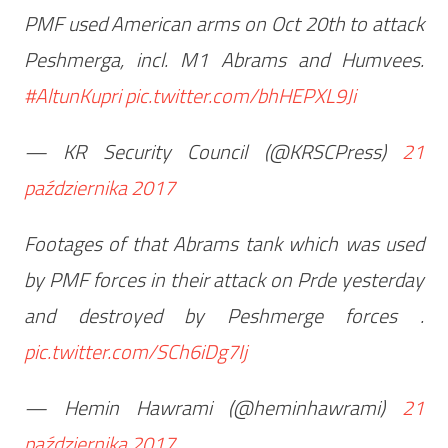
PMF used American arms on Oct 20th to attack
Peshmerga, incl. M1 Abrams and Humvees.
#AltunKupri
pic.twitter.com/bhHEPXL9Ji
— KR Security Council (@KRSCPress)
21
października 2017
Footages of that Abrams tank which was used
by PMF forces in their attack on Prde yesterday
and destroyed by Peshmerge forces .
pic.twitter.com/SCh6iDg7Ij
— Hemin Hawrami (@heminhawrami)
21
października 2017