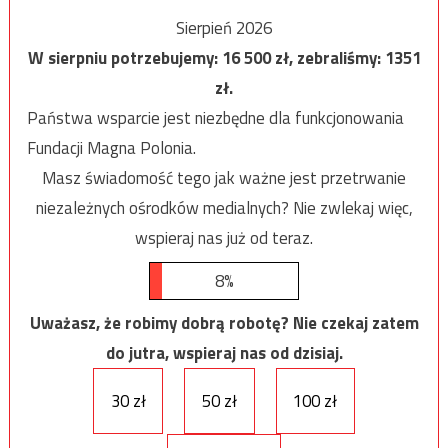
Sierpień 2026
W sierpniu potrzebujemy:
16 500
zł, zebraliśmy:
1351
zł.
Państwa wsparcie jest niezbędne dla funkcjonowania
Fundacji Magna Polonia.
Masz świadomość tego jak ważne jest przetrwanie
niezależnych ośrodków medialnych? Nie zwlekaj więc,
wspieraj nas już od teraz.
8%
Uważasz, że robimy dobrą robotę? Nie czekaj zatem
do jutra, wspieraj nas od dzisiaj.
30 zł
50 zł
100 zł