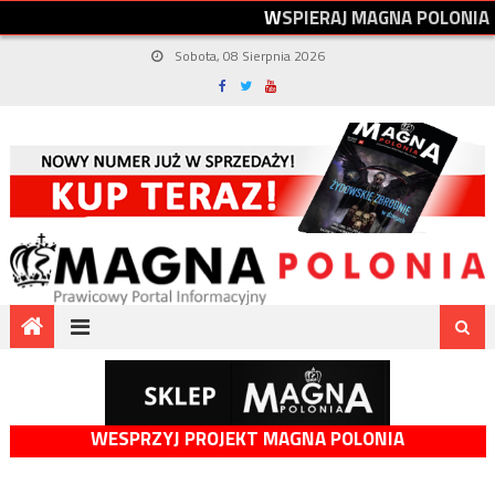
W
S
P
I
E
R
A
J
M
A
G
N
A
P
O
L
O
N
I
A
Sobota, 08 Sierpnia 2026
WESPRZYJ PROJEKT MAGNA POLONIA