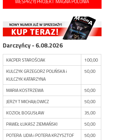
WESPRZYJ PROJEKT MAGNA POLONIA
Darczyńcy - 6.08.2026
KACPER STAROŚCIAK
100,00
KULCZYK GRZEGORZ POLIŃSKA i
50,00
KULCZYK KATARZYNA
MARIA KOSTRZEWA
50,00
JERZY T MICHAJŁOWICZ
50,00
KOZIOŁ BOGUSŁAW
35,00
PAWEŁ ŁUKASZ ZIEMIAŃSKI
50,00
POTERA LIDIA i POTERA KRZYSZTOF
50,00