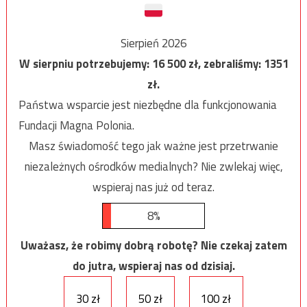
Sierpień 2026
W sierpniu potrzebujemy:
16 500
zł, zebraliśmy:
1351
zł.
Państwa wsparcie jest niezbędne dla funkcjonowania
Fundacji Magna Polonia.
Masz świadomość tego jak ważne jest przetrwanie
niezależnych ośrodków medialnych? Nie zwlekaj więc,
wspieraj nas już od teraz.
8%
Uważasz, że robimy dobrą robotę? Nie czekaj zatem
do jutra, wspieraj nas od dzisiaj.
30 zł
50 zł
100 zł