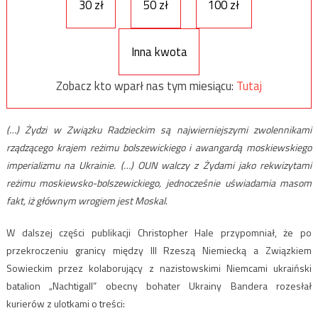
30 zł
50 zł
100 zł
Inna kwota
Zobacz kto wparł nas tym miesiącu:
Tutaj
(…) Żydzi w Związku Radzieckim są najwierniejszymi zwolennikami
rządzącego krajem reżimu bolszewickiego i awangardą moskiewskiego
imperializmu na Ukrainie. (…) OUN walczy z Żydami jako rekwizytami
reżimu moskiewsko-bolszewickiego, jednocześnie uświadamia masom
fakt, iż głównym wrogiem jest Moskal
.
W dalszej części publikacji Christopher Hale przypomniał, że po
przekroczeniu granicy między III Rzeszą Niemiecką a Związkiem
Sowieckim przez kolaborujący z nazistowskimi Niemcami ukraiński
batalion „Nachtigall” obecny bohater Ukrainy Bandera rozesłał
kurierów z ulotkami o treści: