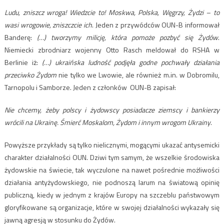
Ludu, zniszcz wroga! Wiedzcie to! Moskwa, Polska, Węgrzy, Żydzi – to
wasi wrogowie, zniszczcie ich
. Jeden z przywódców OUN-B informował
Banderę:
(…) tworzymy milicję, która pomoże pozbyć się Żydów
.
Niemiecki zbrodniarz wojenny Otto Rasch meldował do RSHA w
Berlinie iż:
(…) ukraińska ludność podjęła godne pochwały działania
przeciwko Żydom
nie tylko we Lwowie, ale również m.in. w Dobromilu,
Tarnopolu i Samborze. Jeden z członków OUN-B zapisał:
Nie chcemy, żeby polscy i żydowscy posiadacze ziemscy i bankierzy
wrócili na Ukrainę. Śmierć Moskalom, Żydom i innym wrogom Ukrainy
.
Powyższe przykłady są tylko nielicznymi, mogącymi ukazać antysemicki
charakter działalności OUN. Dziwi tym samym, że wszelkie środowiska
żydowskie na świecie, tak wyczulone na nawet pośrednie możliwości
działania antyżydowskiego, nie podnoszą larum na światową opinię
publiczną, kiedy w jednym z krajów Europy na szczeblu państwowym
gloryfikowane są organizacje, które w swojej działalności wykazały się
jawną agresją w stosunku do Żydów.