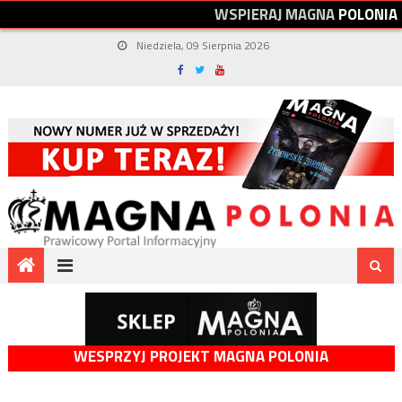
W
S
P
I
E
R
A
J
M
A
G
N
A
P
O
L
O
N
I
A
Niedziela, 09 Sierpnia 2026
WESPRZYJ PROJEKT MAGNA POLONIA