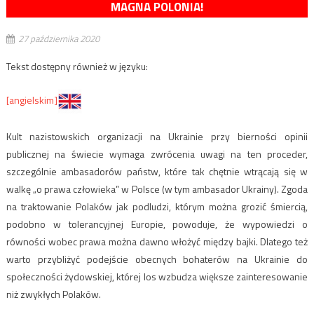
MAGNA POLONIA!
27 października 2020
Tekst dostępny również w języku:
[angielskim]
Kult nazistowskich organizacji na Ukrainie przy bierności opinii
publicznej na świecie wymaga zwrócenia uwagi na ten proceder,
szczególnie ambasadorów państw, które tak chętnie wtrącają się w
walkę „o prawa człowieka” w Polsce (w tym ambasador Ukrainy). Zgoda
na traktowanie Polaków jak podludzi, którym można grozić śmiercią,
podobno w tolerancyjnej Europie
, powoduje, że wypowiedzi o
równości wobec prawa można dawno włożyć między bajki. Dlatego też
warto przybliżyć podejście obecnych bohaterów na Ukrainie do
społeczności żydowskiej, której los wzbudza większe zainteresowanie
niż zwykłych Polaków.