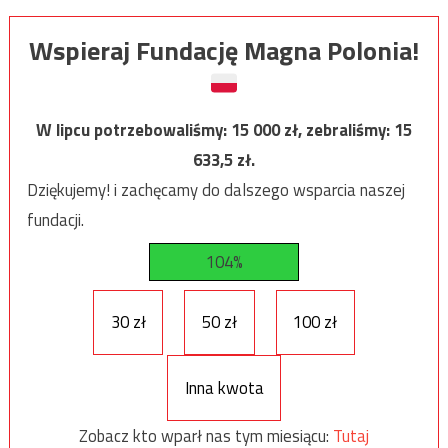
Wspieraj Fundację Magna Polonia!
W lipcu potrzebowaliśmy:
15 000
zł, zebraliśmy:
15
633,5
zł.
Dziękujemy! i zachęcamy do dalszego wsparcia naszej
fundacji.
104%
30 zł
50 zł
100 zł
Inna kwota
Zobacz kto wparł nas tym miesiącu:
Tutaj