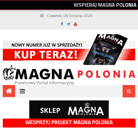
W
S
P
I
E
R
A
J
M
A
G
N
A
P
O
L
O
N
I
A
Czwartek, 06 Sierpnia 2026
WESPRZYJ PROJEKT MAGNA POLONIA