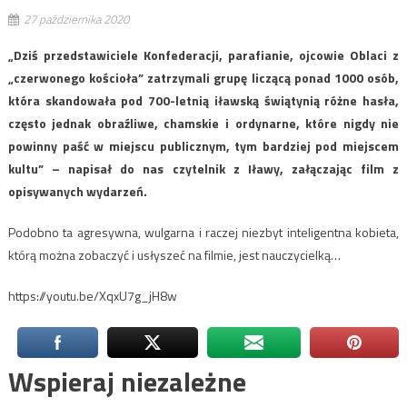
27 października 2020
„Dziś przedstawiciele Konfederacji, parafianie, ojcowie Oblaci z
„czerwonego kościoła” zatrzymali grupę liczącą ponad 1000 osób,
która skandowała pod 700-letnią iławską świątynią różne hasła,
często jednak obraźliwe, chamskie i ordynarne, które nigdy nie
powinny paść w miejscu publicznym, tym bardziej pod miejscem
kultu” – napisał do nas czytelnik z Iławy, załączając film z
opisywanych wydarzeń.
Podobno ta agresywna, wulgarna i raczej niezbyt inteligentna kobieta,
którą można zobaczyć i usłyszeć na filmie, jest nauczycielką…
https://youtu.be/XqxU7g_jH8w
Wspieraj niezależne