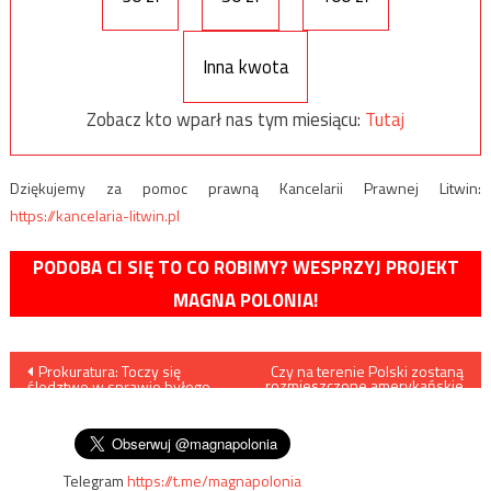
Inna kwota
Zobacz kto wparł nas tym miesiącu:
Tutaj
Dziękujemy za pomoc prawną Kancelarii Prawnej Litwin:
https://kancelaria-litwin.pl
PODOBA CI SIĘ TO CO ROBIMY? WESPRZYJ PROJEKT
MAGNA POLONIA!
Nawigacja
Prokuratura: Toczy się
Czy na terenie Polski zostaną
rozmieszczone amerykańskie
śledztwo w sprawie byłego
głowice atomowe?
wpisu
redaktora naczelnego
„Newsweeka”
Telegram
https://t.me/magnapolonia