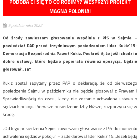
PODOBA CI SIĘ TO CO ROBIMY? WESPRZYJ PROJEKT
MAGNA POLONIA!
5 października 2022
Od środy zawieszam głosowanie wspólnie z PiS w Sejmie –
powiedział PAP przed trzydniowym posiedzeniem lider Kukiz’15-
Demokracja Bezpośrednia Paweł Kukiz. Podkreślił, że jeśli chodzi o
dobre ustawy, które będzie popierała również opozycja, będzie
głosował „za”.
Kukiz został zapytany przez PAP o deklarację, że od pierwszego
posiedzenia Sejmu w październiku nie będzie głosował z Prawem i
Sprawiedliwością do czasu, kiedy nie zostanie uchwalona ustawa o
sędziach pokoju. Pierwsze posiedzenie Izby Niższej rozpoczyna się w
środę.
„Od tego posiedzenia Sejmu zawieszam głosowanie z PiS do momentu
uchwalenia sędziów pokoju” – zadeklarował lider Kukiz’15. „Jeżeli będą