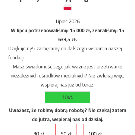
Lipiec 2026
W lipcu potrzebowaliśmy:
15 000
zł, zebraliśmy:
15
633,5
zł.
Dziękujemy! i zachęcamy do dalszego wsparcia naszej
fundacji.
Masz świadomość tego jak ważne jest przetrwanie
niezależnych ośrodków medialnych? Nie zwlekaj więc,
wspieraj nas już od teraz.
104%
Uważasz, że robimy dobrą robotę? Nie czekaj zatem
do jutra, wspieraj nas od dzisiaj.
30 zł
50 zł
100 zł