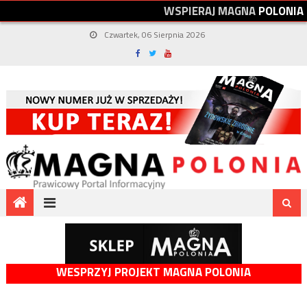
W
S
P
I
E
R
A
J
M
A
G
N
A
P
O
L
O
N
I
A
Czwartek, 06 Sierpnia 2026
WESPRZYJ PROJEKT MAGNA POLONIA