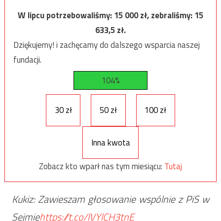
W lipcu potrzebowaliśmy:
15 000
zł, zebraliśmy:
15
633,5
zł.
Dziękujemy! i zachęcamy do dalszego wsparcia naszej
fundacji.
104%
30 zł
50 zł
100 zł
Inna kwota
Zobacz kto wparł nas tym miesiącu:
Tutaj
Kukiz: Zawieszam głosowanie wspólnie z PiS w
Sejmie
https://t.co/lVYlCH3tnE