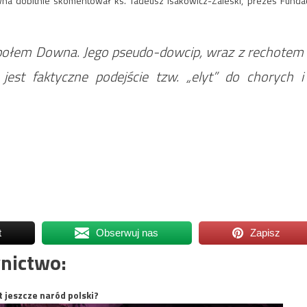
na dobitnie skomentował ks. Tadeusz Isakowicz-Zaleski, prezes Fundac
espołem Downa. Jego pseudo-dowcip, wraz z rechotem
jest faktyczne podejście tzw. „elyt” do chorych i
t
Obserwuj nas
Zapisz
nictwo:
t jeszcze naród polski?