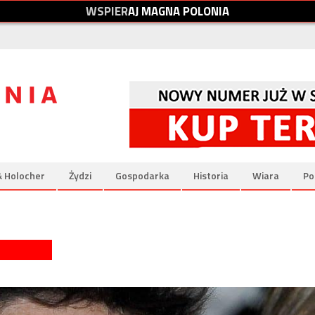
W
S
P
I
E
R
A
J
M
A
G
N
A
P
O
L
O
N
I
A
& Holocher
Żydzi
Gospodarka
Historia
Wiara
Po