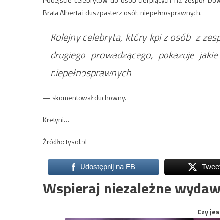
Podejście celebrytów do osób cierpiących na zespół Dow
Brata Alberta i duszpasterz osób niepełnosprawnych.
Kolejny celebryta, który kpi z osób z z
drugiego prowadzącego, pokazuje jakie 
niepełnosprawnych
— skomentował duchowny.
Kretyni…
Źródło: tysol.pl
Udostępnij na FB
Twee
Wspieraj niezależne wydaw
Czy jes