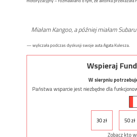
motoryzacyjny – rozmawiano o tym, że aktorka przekazała 
Miałam Kangoo, a później miałam Subaru
— wyliczała podczas dyskusji swoje auta Agata Kulesza.
Wspieraj Fund
W sierpniu potrzebu
Państwa wsparcie jest niezbędne dla funkcjonow
30 zł
50 zł
Zobacz kto w