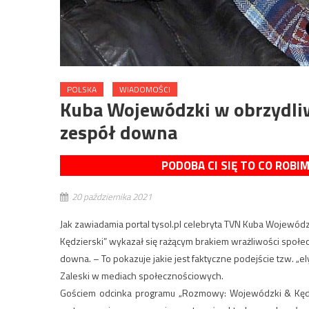
POLSKA
WIADOMOŚCI
Kuba Wojewódzki w obrzydliw
zespół downa
PODOBA CI SIĘ TO CO ROBI
20 października 2021
Jak zawiadamia portal tysol.pl celebryta TVN Kuba Wojewó
Kędzierski” wykazał się rażącym brakiem wrażliwości społ
downa. – To pokazuje jakie jest faktyczne podejście tzw. „
Zaleski w mediach społecznościowych.
Gościem odcinka programu „Rozmowy: Wojewódzki & Kędzi