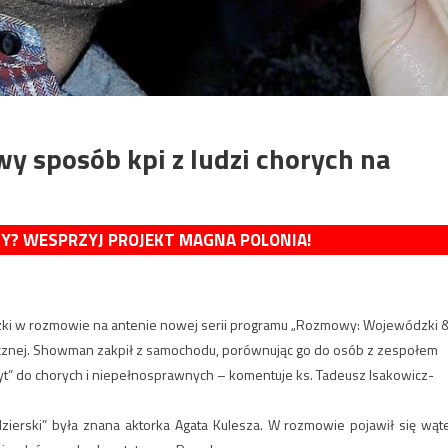
y sposób kpi z ludzi chorych na
MY? WESPRZYJ PROJEKT MAGNA POLONIA!
dzki w rozmowie na antenie nowej serii programu „Rozmowy: Wojewódzki 
ecznej. Showman zakpił z samochodu, porównując go do osób z zespołem
elyt” do chorych i niepełnosprawnych – komentuje ks. Tadeusz Isakowicz-
erski” była znana aktorka Agata Kulesza. W rozmowie pojawił się wąt