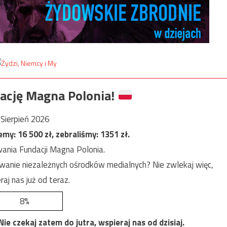
ację Magna Polonia!
Sierpień 2026
jemy:
16 500
zł, zebraliśmy:
1351
zł.
ania Fundacji Magna Polonia.
anie niezależnych ośrodków medialnych? Nie zwlekaj więc,
raj nas już od teraz.
8%
e czekaj zatem do jutra, wspieraj nas od dzisiaj.