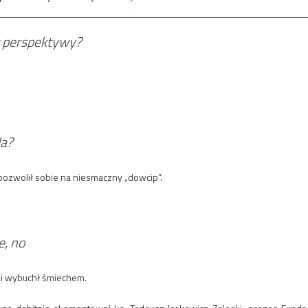
 z perspektywy?
la?
zwolił sobie na niesmaczny „dowcip”.
e, no
ki wybuchł śmiechem.