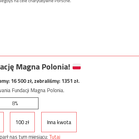
niegdyś na cele charytatywne Porsche.
ację Magna Polonia!
jemy:
16 500
zł, zebraliśmy:
1351
zł.
ania Fundacji Magna Polonia.
8%
100 zł
Inna kwota
parł nas tym miesiącu:
Tutaj