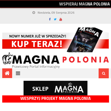
W
S
P
I
E
R
A
J
M
A
G
N
A
P
O
L
O
N
I
A
Niedziela, 09 Sierpnia 2026
WESPRZYJ PROJEKT MAGNA POLONIA