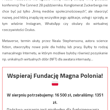
konferencji The Connect 28 października. Konglomerat Zuckerberga nie
chce być już tylko „firmą mediów społecznościowych”, ale stworzyć
nazwę, pod którą znajdą się wszystkie jego aplikacje, usługi i sprzęty, w
tym właśnie Instagram, WhatsApp czy okulary do wirtualnej
rzeczywistości Oculus.
Metaverse, termin ukuty przez Neala Stephensona, autora science
fiction, otworzyłby nowe pole dla hobby lub pracy. Byłby to rodzaj
namacalnego Internetu, w którym możliwe byłoby również pozyskanie
np. unikalnych wirtualnych dóbr (NFT) dla awatara internauty…
Wspieraj Fundację Magna Polonia!
W sierpniu potrzebujemy:
16 500
zł, zebraliśmy:
1351
zł.
Państwa wsparcie jest niezbędne dla funkcjonowania