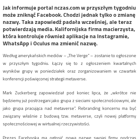
Jak informuje portal nczas.com w przyszłym tygodniu
może zniknąć Facebook. Chodzi jednak tylko o zmianę
nazwy. Taka zapowiedź padała wcześniej, ale teraz
potwierdzają media. Kalifornijska firma macierzysta,
która kontroluje również aplikacje na Instagramie,
WhatsApp i Oculus ma zmienić nazwę.
Według amerykańskich mediów – „The Verge” – zostanie to ogłoszone
w przyszłym tygodniu. Łączy się to z ogłoszeniem kwartalnych
wyników grupy w poniedziałek oraz zorganizowaniem w czwartek
konferencji poświęconej strategii metaverse.
Mark Zuckerberg zapowiedział pod koniec lipca, że „wkrótce nie
będziemy już postrzegani jako grupa z sieciami społecznościowymi, ale
jako grupa pracująca nad metaverse”. Rebranding koncernu ma być
związany właśnie z budową tzw. metaverse, czyli nowej platformy
społecznościowej w wirtualnej rzeczywistości.
Prezes Facebooka ma ogłosić nową nazwę swojej firmy podczas