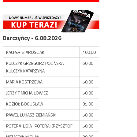
Darczyńcy - 6.08.2026
KACPER STAROŚCIAK
100,00
KULCZYK GRZEGORZ POLIŃSKA i
50,00
KULCZYK KATARZYNA
MARIA KOSTRZEWA
50,00
JERZY T MICHAJŁOWICZ
50,00
KOZIOŁ BOGUSŁAW
35,00
PAWEŁ ŁUKASZ ZIEMIAŃSKI
50,00
POTERA LIDIA i POTERA KRZYSZTOF
50,00
NIEMCZYK MICHAŁ
20,00