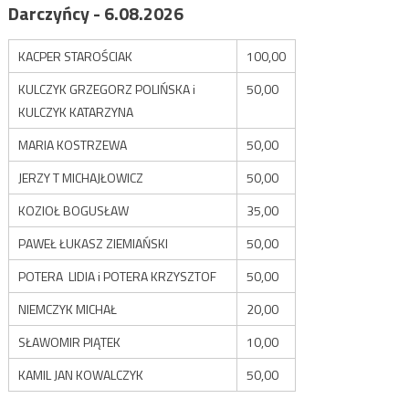
Darczyńcy - 6.08.2026
KACPER STAROŚCIAK
100,00
KULCZYK GRZEGORZ POLIŃSKA i
50,00
KULCZYK KATARZYNA
MARIA KOSTRZEWA
50,00
JERZY T MICHAJŁOWICZ
50,00
KOZIOŁ BOGUSŁAW
35,00
PAWEŁ ŁUKASZ ZIEMIAŃSKI
50,00
POTERA LIDIA i POTERA KRZYSZTOF
50,00
NIEMCZYK MICHAŁ
20,00
SŁAWOMIR PIĄTEK
10,00
KAMIL JAN KOWALCZYK
50,00