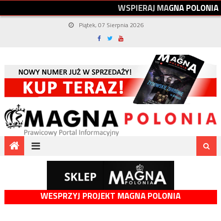
W
S
P
I
E
R
A
J
M
A
G
N
A
P
O
L
O
N
I
A
Piątek, 07 Sierpnia 2026
WESPRZYJ PROJEKT MAGNA POLONIA