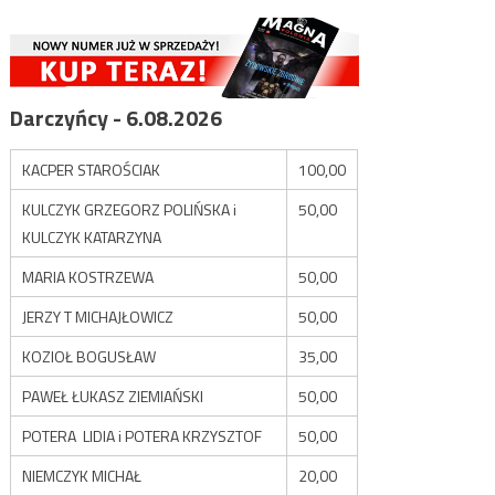
Darczyńcy - 6.08.2026
KACPER STAROŚCIAK
100,00
KULCZYK GRZEGORZ POLIŃSKA i
50,00
KULCZYK KATARZYNA
MARIA KOSTRZEWA
50,00
JERZY T MICHAJŁOWICZ
50,00
KOZIOŁ BOGUSŁAW
35,00
PAWEŁ ŁUKASZ ZIEMIAŃSKI
50,00
POTERA LIDIA i POTERA KRZYSZTOF
50,00
NIEMCZYK MICHAŁ
20,00