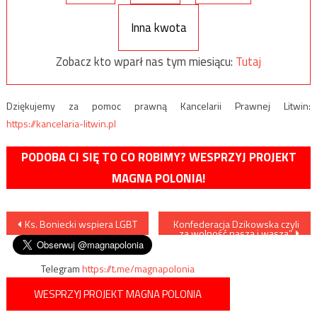
Inna kwota
Zobacz kto wparł nas tym miesiącu:
Tutaj
Dziękujemy za pomoc prawną Kancelarii Prawnej Litwin:
https://kancelaria-litwin.pl
PODOBA CI SIĘ TO CO ROBIMY? WESPRZYJ PROJEKT
MAGNA POLONIA!
Nawigacja
Ks. Boniecki wspiera LGBT
Konfederacja Dzikowska czyli
„za wolność naszą i waszą”
wpisu
Telegram
https://t.me/magnapolonia
WESPRZYJ PROJEKT MAGNA POLONIA