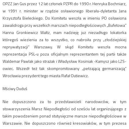
OPZZ Jan Gus przez 12 lat członek PZPR do 1990 r. Henryka Bochniarz,
w 1991 r. minister w rządzie osławionego liberała-dyletanta Jana
Krzysztofa Bieleckiego. Do Komitetu weszła w imieniu PO osławiona
zawalidroga przy wszelkich marszach niepodległościowych „Bufetowa”
Hanna Gronkiewicz Waltz, mam nadzieję juz niezadługo lokatorka
któregoś wiezienia za to wszystko, co nabroiła przy „złodziejskiej
reprywatyzacji” Warszawy. W skąd Komitetu weszła mocna
reprezentacja PSL-u poza oficjalnym reprezentantem tej partii także
Waldemar Pawlak jako strażak i Władysław Kosiniak -Kamysz jako LZS-
owiec. Wszedł też tak skompromitowany „pełzającą germanizacją”
Wrocławia prezydent tego miasta Rafał Dutiewicz.
Mściwy Duduś
Nie dopuszczono za to przedstawicieli narodowców, w tym
stowarzyszenia Marsz Niepodległości od sześciu lat organizującego z
takim powodzeniem ponad stutysięczne marsze niepodległościowe w
Warszawie. Nie dopuszczono również kresowiaków, w tym prezesa