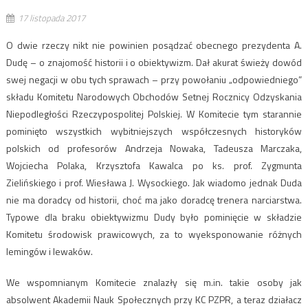
17 listopada 2017
O dwie rzeczy nikt nie powinien posądzać obecnego prezydenta A.
Dudę – o znajomość historii i o obiektywizm. Dał akurat świeży dowód
swej negacji w obu tych sprawach – przy powołaniu „odpowiedniego”
składu Komitetu Narodowych Obchodów Setnej Rocznicy Odzyskania
Niepodległości Rzeczypospolitej Polskiej. W Komitecie tym starannie
pominięto wszystkich wybitniejszych współczesnych historyków
polskich od profesorów Andrzeja Nowaka, Tadeusza Marczaka,
Wojciecha Polaka, Krzysztofa Kawalca po ks. prof. Zygmunta
Zielińskiego i prof. Wiesława J. Wysockiego. Jak wiadomo jednak Duda
nie ma doradcy od historii, choć ma jako doradcę trenera narciarstwa.
Typowe dla braku obiektywizmu Dudy było pominięcie w składzie
Komitetu środowisk prawicowych, za to wyeksponowanie różnych
lemingów i lewaków.
We wspomnianym Komitecie znalazły się m.in. takie osoby jak
absolwent Akademii Nauk Społecznych przy KC PZPR, a teraz działacz