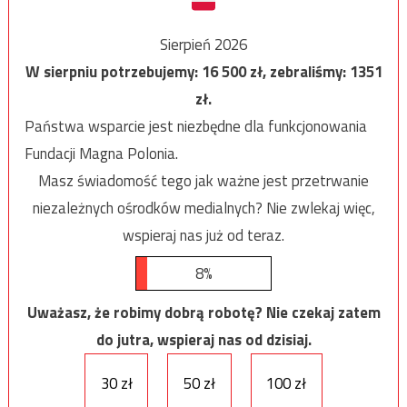
Sierpień 2026
W sierpniu potrzebujemy:
16 500
zł, zebraliśmy:
1351
zł.
Państwa wsparcie jest niezbędne dla funkcjonowania
Fundacji Magna Polonia.
Masz świadomość tego jak ważne jest przetrwanie
niezależnych ośrodków medialnych? Nie zwlekaj więc,
wspieraj nas już od teraz.
8%
Uważasz, że robimy dobrą robotę? Nie czekaj zatem
do jutra, wspieraj nas od dzisiaj.
30 zł
50 zł
100 zł