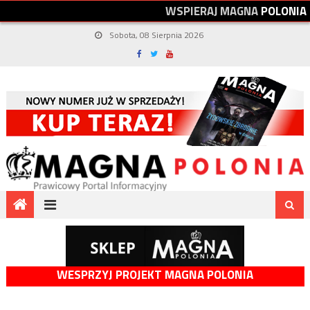
W
S
P
I
E
R
A
J
M
A
G
N
A
P
O
L
O
N
I
A
Sobota, 08 Sierpnia 2026
WESPRZYJ PROJEKT MAGNA POLONIA