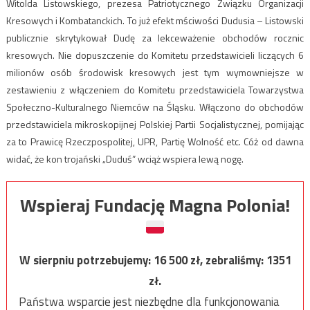
Witolda Listowskiego, prezesa Patriotycznego Związku Organizacji
Kresowych i Kombatanckich. To już efekt mściwości Dudusia – Listowski
publicznie skrytykował Dudę za lekceważenie obchodów rocznic
kresowych. Nie dopuszczenie do Komitetu przedstawicieli liczących 6
milionów osób środowisk kresowych jest tym wymowniejsze w
zestawieniu z włączeniem do Komitetu przedstawiciela Towarzystwa
Społeczno-Kulturalnego Niemców na Śląsku. Włączono do obchodów
przedstawiciela mikroskopijnej Polskiej Partii Socjalistycznej, pomijając
za to Prawicę Rzeczpospolitej, UPR, Partię Wolność etc. Cóż od dawna
widać, że kon trojański „Duduś” wciąż wspiera lewą nogę.
Wspieraj Fundację Magna Polonia!
W sierpniu potrzebujemy:
16 500
zł, zebraliśmy:
1351
zł.
Państwa wsparcie jest niezbędne dla funkcjonowania