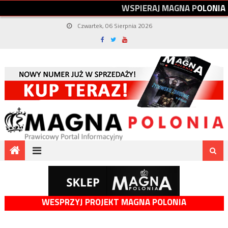
W
S
P
I
E
R
A
J
M
A
G
N
A
P
O
L
O
N
I
A
Czwartek, 06 Sierpnia 2026
WESPRZYJ PROJEKT MAGNA POLONIA