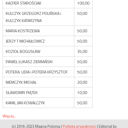
KACPER STAROŚCIAK
100,00
KULCZYK GRZEGORZ POLIŃSKA i
50,00
KULCZYK KATARZYNA
MARIA KOSTRZEWA
50,00
JERZY T MICHAJŁOWICZ
50,00
KOZIOŁ BOGUSŁAW
35,00
PAWEŁ ŁUKASZ ZIEMIAŃSKI
50,00
POTERA LIDIA i POTERA KRZYSZTOF
50,00
NIEMCZYK MICHAŁ
20,00
SŁAWOMIR PIĄTEK
10,00
KAMIL JAN KOWALCZYK
50,00
Więcej...
(c) 2016-2023 Magna Polonia
|
Polityka prywatności
|
Editorial by