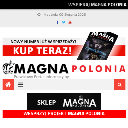
W
S
P
I
E
R
A
J
M
A
G
N
A
P
O
L
O
N
I
A
Niedziela, 09 Sierpnia 2026
WESPRZYJ PROJEKT MAGNA POLONIA