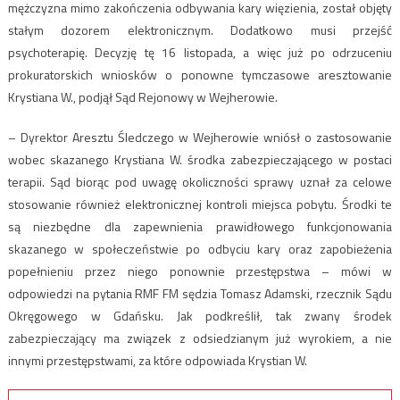
mężczyzna mimo zakończenia odbywania kary więzienia, został objęty
stałym dozorem elektronicznym. Dodatkowo musi przejść
psychoterapię. Decyzję tę 16 listopada, a więc już po odrzuceniu
prokuratorskich wniosków o ponowne tymczasowe aresztowanie
Krystiana W., podjął Sąd Rejonowy w Wejherowie.
– Dyrektor Aresztu Śledczego w Wejherowie wniósł o zastosowanie
wobec skazanego Krystiana W. środka zabezpieczającego w postaci
terapii. Sąd biorąc pod uwagę okoliczności sprawy uznał za celowe
stosowanie również elektronicznej kontroli miejsca pobytu. Środki te
są niezbędne dla zapewnienia prawidłowego funkcjonowania
skazanego w społeczeństwie po odbyciu kary oraz zapobieżenia
popełnieniu przez niego ponownie przestępstwa – mówi w
odpowiedzi na pytania RMF FM sędzia Tomasz Adamski, rzecznik Sądu
Okręgowego w Gdańsku. Jak podkreślił, tak zwany środek
zabezpieczający ma związek z odsiedzianym już wyrokiem, a nie
innymi przestępstwami, za które odpowiada Krystian W.