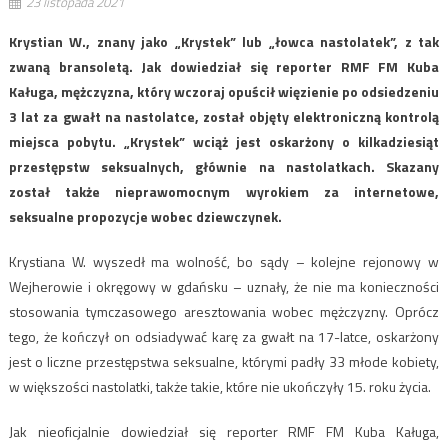
23 listopada 2021
Krystian W., znany jako „Krystek” lub „łowca nastolatek”, z tak
zwaną bransoletą. Jak dowiedział się reporter RMF FM Kuba
Kaługa, mężczyzna, który wczoraj opuścił więzienie po odsiedzeniu
3 lat za gwałt na nastolatce, został objęty elektroniczną kontrolą
miejsca pobytu. „Krystek” wciąż jest oskarżony o kilkadziesiąt
przestępstw seksualnych, głównie na nastolatkach. Skazany
został także nieprawomocnym wyrokiem za internetowe,
seksualne propozycje wobec dziewczynek.
Krystiana W. wyszedł ma wolność, bo sądy – kolejne rejonowy w
Wejherowie i okręgowy w gdańsku – uznały, że nie ma konieczności
stosowania tymczasowego aresztowania wobec mężczyzny. Oprócz
tego, że kończył on odsiadywać karę za gwałt na 17-latce, oskarżony
jest o liczne przestępstwa seksualne, którymi padły 33 młode kobiety,
w większości nastolatki, także takie, które nie ukończyły 15. roku życia.
Jak nieoficjalnie dowiedział się reporter RMF FM Kuba Kaługa,