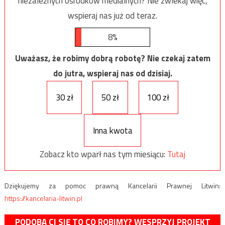
niezależnych ośrodków medialnych? Nie zwlekaj więc,
wspieraj nas już od teraz.
8%
Uważasz, że robimy dobrą robotę? Nie czekaj zatem
do jutra, wspieraj nas od dzisiaj.
30 zł
50 zł
100 zł
Inna kwota
Zobacz kto wparł nas tym miesiącu:
Tutaj
Dziękujemy za pomoc prawną Kancelarii Prawnej Litwin:
https://kancelaria-litwin.pl
PODOBA CI SIĘ TO CO ROBIMY? WESPRZYJ PROJEKT