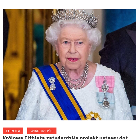
EUROPA
WIADOMOŚCI
Królowa Elżbieta zatwierdziła projekt ustawy dot.