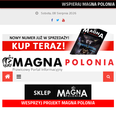
W
S
P
I
E
R
A
J
M
A
G
N
A
P
O
L
O
N
I
A
Sobota, 08 Sierpnia 2026
WESPRZYJ PROJEKT MAGNA POLONIA