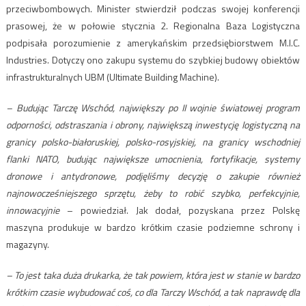
przeciwbombowych. Minister stwierdził podczas swojej konferencji
prasowej, że w połowie stycznia 2. Regionalna Baza Logistyczna
podpisała porozumienie z amerykańskim przedsiębiorstwem M.I.C.
Industries. Dotyczy ono zakupu systemu do szybkiej budowy obiektów
infrastrukturalnych UBM (Ultimate Building Machine).
– Budując Tarczę Wschód, największy po II wojnie światowej program
odporności, odstraszania i obrony, największą inwestycję logistyczną na
granicy polsko-białoruskiej, polsko-rosyjskiej, na granicy wschodniej
flanki NATO, budując największe umocnienia, fortyfikacje, systemy
dronowe i antydronowe, podjęliśmy decyzję o zakupie również
najnowocześniejszego sprzętu, żeby to robić szybko, perfekcyjnie,
innowacyjnie
– powiedział. Jak dodał, pozyskana przez Polskę
maszyna produkuje w bardzo krótkim czasie podziemne schrony i
magazyny.
– To jest taka duża drukarka, że tak powiem, która jest w stanie w bardzo
krótkim czasie wybudować coś, co dla Tarczy Wschód, a tak naprawdę dla