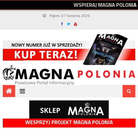
W
S
P
I
E
R
A
J
M
A
G
N
A
P
O
L
O
N
I
A
Piątek, 07 Sierpnia 2026
WESPRZYJ PROJEKT MAGNA POLONIA