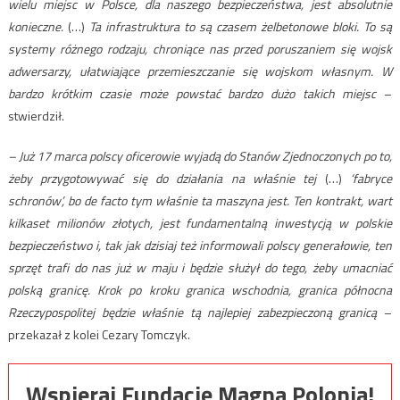
wielu miejsc w Polsce, dla naszego bezpieczeństwa, jest absolutnie
konieczne.
(…)
Ta infrastruktura to są czasem żelbetonowe bloki. To są
systemy różnego rodzaju, chroniące nas przed poruszaniem się wojsk
adwersarzy, ułatwiające przemieszczanie się wojskom własnym. W
bardzo krótkim czasie może powstać bardzo dużo takich miejsc
–
stwierdził.
– Już 17 marca polscy oficerowie wyjadą do Stanów Zjednoczonych po to,
żeby przygotowywać się do działania na właśnie tej
(…)
‘fabryce
schronów’, bo de facto tym właśnie ta maszyna jest. Ten kontrakt, wart
kilkaset milionów złotych, jest fundamentalną inwestycją w polskie
bezpieczeństwo i, tak jak dzisiaj też informowali polscy generałowie, ten
sprzęt trafi do nas już w maju i będzie służył do tego, żeby umacniać
polską granicę. Krok po kroku granica wschodnia, granica północna
Rzeczypospolitej będzie właśnie tą najlepiej zabezpieczoną granicą
–
przekazał z kolei Cezary Tomczyk.
Wspieraj Fundację Magna Polonia!