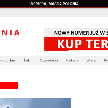
W
S
P
I
E
R
A
J
M
A
G
N
A
P
O
L
O
N
I
A
& Holocher
Żydzi
Gospodarka
Historia
Wiara
Po