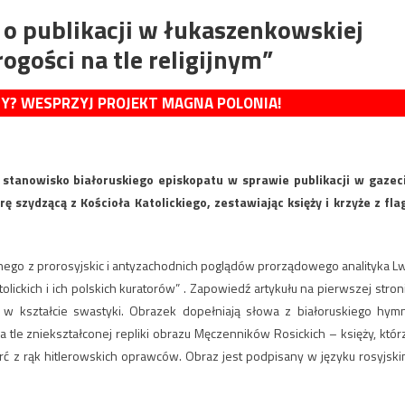
i o publikacji w łukaszenkowskiej
ogości na tle religijnym”
MY? WESPRZYJ PROJEKT MAGNA POLONIA!
 stanowisko białoruskiego episkopatu w sprawie publikacji w gazec
 szydzącą z Kościoła Katolickiego, zestawiając księży i krzyże z fla
nego z prorosyjskic i antyzachodnich poglądów prorządowego analityka L
olickich i ich polskich kuratorów” . Zapowiedź artykułu na pierwszej stron
yże w kształcie swastyki. Obrazek dopełniają słowa z białoruskiego hym
tle zniekształconej repliki obrazu Męczenników Rosickich – księży, któr
rć z rąk hitlerowskich oprawców. Obraz jest podpisany w języku rosyjski