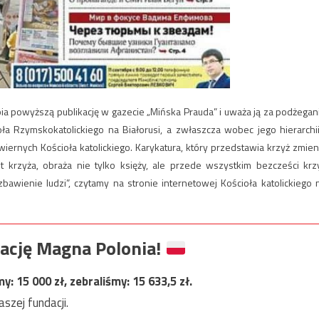
pia powyższą publikację w gazecie „Mińska Prauda” i uważa ją za podżegan
 Rzymskokatolickiego na Białorusi, a zwłaszcza wobec jego hierarchii
 wiernych Kościoła katolickiego. Karykatura, który przedstawia krzyż zmien
 krzyża, obraża nie tylko księży, ale przede wszystkim bezcześci krz
bawienie ludzi”, czytamy na stronie internetowej Kościoła katolickiego 
ację Magna Polonia!
my:
15 000
zł, zebraliśmy:
15 633,5
zł.
szej fundacji.