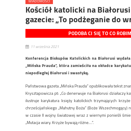
WIADOMOŚCI
Kościół katolicki na Białorus
gazecie: „To podżeganie do wr
PODOBA CI SIĘ TO CO ROBI
11 września 2021
Konferencja Biskupów Katolickich na Białorusi wydała
„Mińska Prauda”, która zamieściła na okładce karykaturę
niepodległej Białorusi i swastyką.
Państwowa gazeta „Mińska Prauda” opublikowała tekst zna
Krysztapowicza pt: „Co denerwuje na Białorusi działaczy kat
ilustruje karykatura księży katolickich trzymających krz
chrześcijańskiego „Mahutny Boża” (Boże Wszechmogący) na 
w czasie II wojny światowej wraz z wiernymi ponieśli śmie
„Mutacja wiary. Krzyże bywają różne…”.