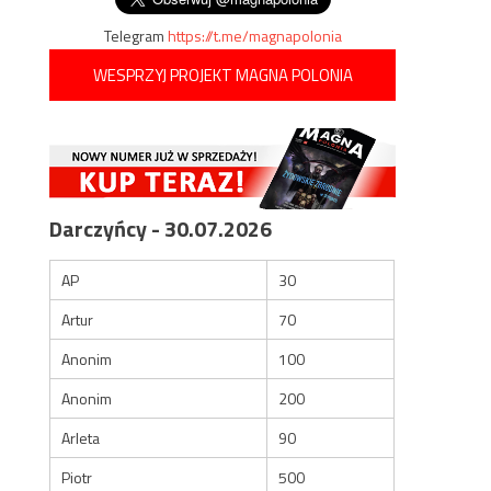
Telegram
https://t.me/magnapolonia
WESPRZYJ PROJEKT MAGNA POLONIA
Darczyńcy - 30.07.2026
AP
30
Artur
70
Anonim
100
Anonim
200
Arleta
90
Piotr
500