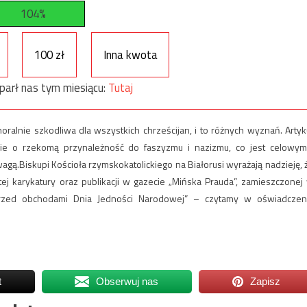
104%
100 zł
Inna kwota
parł nas tym miesiącu:
Tutaj
moralnie szkodliwa dla wszystkich chrześcijan, i to różnych wyznań. Artyk
ie o rzekomą przynależność do faszyzmu i nazizmu, co jest celowym
.Biskupi Kościoła rzymskokatolickiego na Białorusi wyrażają nadzieję, 
 karykatury oraz publikacji w gazecie „Mińska Prauda”, zamieszczonej
rzed obchodami Dnia Jedności Narodowej” – czytamy w oświadczen
t
Obserwuj nas
Zapisz