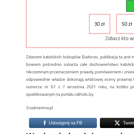
30 zł
50 zł
Zobacz kto w
Zdaniem katolickich biskupów Białorusi, publikacja ta jest 
bowiem pośrednio oskarża całe duchowieństwo katolick
nikczemnym przeinaczeniem prawdy, pomówieniem i zniewagą
odpowiednie władze dokonają właściwej oceny prawnej tej
numerze nr 67 z 7 września 2021 roku, na krótko p
opublikowanym na portalu catholic.by.
Znadniemna.pl
Udostępnij na FB
Twee