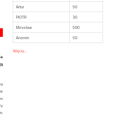
Artur
50
PIOTR
30
Mirosław
500
Anonim
50
Więcej...
ie
gą
wa
ie
nu
zy
m: