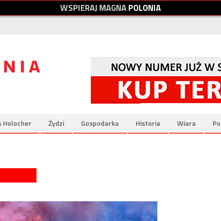
W
S
P
I
E
R
A
J
M
A
G
N
A
P
O
L
O
N
I
A
& Holocher
Żydzi
Gospodarka
Historia
Wiara
Po