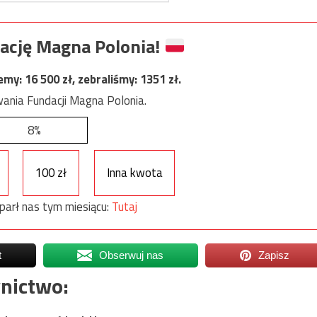
ację Magna Polonia!
jemy:
16 500
zł, zebraliśmy:
1351
zł.
ania Fundacji Magna Polonia.
8%
100 zł
Inna kwota
parł nas tym miesiącu:
Tutaj
t
Obserwuj nas
Zapisz
nictwo: