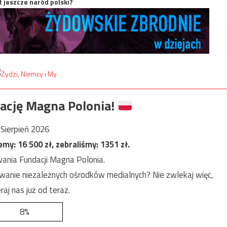
t jeszcze naród polski?
ację Magna Polonia!
Sierpień 2026
jemy:
16 500
zł, zebraliśmy:
1351
zł.
ania Fundacji Magna Polonia.
anie niezależnych ośrodków medialnych? Nie zwlekaj więc,
raj nas już od teraz.
8%