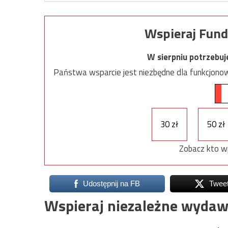
Wspieraj Fund
W sierpniu potrzebu
Państwa wsparcie jest niezbędne dla funkcjonow
30 zł
50 zł
Zobacz kto w
Udostępnij na FB
Twee
Wspieraj niezależne wydaw