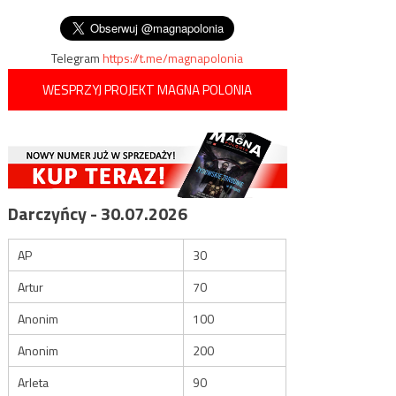
Polski
wpisu
Włochów
Telegram
https://t.me/magnapolonia
WESPRZYJ PROJEKT MAGNA POLONIA
Darczyńcy - 30.07.2026
AP
30
Artur
70
Anonim
100
Anonim
200
Arleta
90