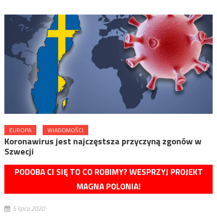
EUROPA
WIADOMOŚCI
Koronawirus jest najczęstsza przyczyną zgonów w
Szwecji
PODOBA CI SIĘ TO CO ROBIMY? WESPRZYJ PROJEKT
MAGNA POLONIA!
5 lipca 2020