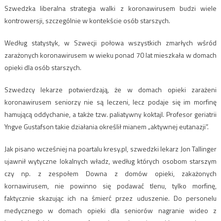
Szwedzka liberalna strategia walki z koronawirusem budzi wiele
kontrowersji, szczególnie w kontekście osób starszych.
Według statystyk, w Szwecji połowa wszystkich zmarłych wśród
zarażonych koronawirusem w wieku ponad 70 lat mieszkała w domach
opieki dla osób starszych.
Szwedzcy lekarze potwierdzają, że w domach opieki zarażeni
koronawirusem seniorzy nie są leczeni, lecz podaje się im morfinę
hamującą oddychanie, a także tzw. paliatywny koktajl. Profesor geriatrii
Yngve Gustafson takie działania określił mianem „aktywnej eutanazji”.
Jak pisano wcześniej na poartalu kresy.pl, szwedzki lekarz Jon Tallinger
ujawnił wytyczne lokalnych władz, według których osobom starszym
czy np. z zespołem Downa z domów opieki, zakażonych
kornawirusem, nie powinno się podawać tlenu, tylko morfinę,
faktycznie skazując ich na śmierć przez uduszenie. Do personelu
medycznego w domach opieki dla seniorów nagranie wideo z