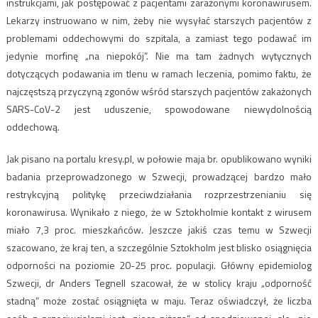
instrukcjami, jak postępować z pacjentami zarażonymi koronawirusem.
Lekarzy instruowano w nim, żeby nie wysyłać starszych pacjentów z
problemami oddechowymi do szpitala, a zamiast tego podawać im
jedynie morfinę „na niepokój”. Nie ma tam żadnych wytycznych
dotyczących podawania im tlenu w ramach leczenia, pomimo faktu, że
najczęstszą przyczyną zgonów wśród starszych pacjentów zakażonych
SARS-CoV-2 jest uduszenie, spowodowane niewydolnością
oddechową.
Jak pisano na portalu kresy.pl, w połowie maja br. opublikowano wyniki
badania przeprowadzonego w Szwecji, prowadzącej bardzo mało
restrykcyjną politykę przeciwdziałania rozprzestrzenianiu się
koronawirusa. Wynikało z niego, że w Sztokholmie kontakt z wirusem
miało 7,3 proc. mieszkańców. Jeszcze jakiś czas temu w Szwecji
szacowano, że kraj ten, a szczególnie Sztokholm jest blisko osiągnięcia
odporności na poziomie 20-25 proc. populacji. Główny epidemiolog
Szwecji, dr Anders Tegnell szacował, że w stolicy kraju „odporność
stadną” może zostać osiągnięta w maju. Teraz oświadczył, że liczba