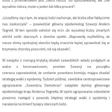
osób z przeciwciałami jest „nieco niższa” od spodziewanej, ale „nie
wyraźnie niższa, może o jeden lub kilka procent”.
„Liczyliśmy się z tym, że więcej ludzi zachoruje, ale liczba ofiar faktycznie
nas zaskoczyła” – powiedział główny epidemiolog Szwecji Anders
Tegnell. W ten sposób odniósł się m.in. do wysokiej liczby zmarłych
wśród osób starszych z domów opieki. „Naprawdę myśleliśmy, że
nasze domy spokojnej starości będą znacznie lepiej sprawdzać się w
trzymaniu choroby poza nimi, niż się okazało”.
W związku z rosnącą krytyką działań szwedzkich władz podjętych w
walce z koronawirusem, premier Szwecji na początku
czerwca zapowiedział, że zostanie powołana komisja, mająca zbadać
strategię walki z epidemią. Tydzień później zwedzkie centroprawicowe
ugrupowanie „Szwedzcy Demokraci” zażądało dymisji głównego
epidemiologa kraju Andersa Tegnella. W opinii ugrupowania odwołanie
powinno nastąpić z powodu błędnej strategii walki z epidemią i
narażenia na śmierć tysięcy starszych ludzi.