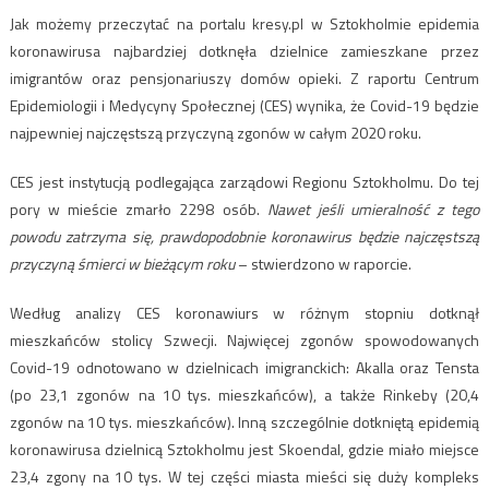
Jak możemy przeczytać na portalu kresy.pl w Sztokholmie epidemia
koronawirusa najbardziej dotknęła dzielnice zamieszkane przez
imigrantów oraz pensjonariuszy domów opieki. Z raportu Centrum
Epidemiologii i Medycyny Społecznej (CES) wynika, że Covid-19 będzie
najpewniej najczęstszą przyczyną zgonów w całym 2020 roku.
CES jest instytucją podlegająca zarządowi Regionu Sztokholmu. Do tej
pory w mieście zmarło 2298 osób.
Nawet jeśli umieralność z tego
powodu zatrzyma się, prawdopodobnie koronawirus będzie najczęstszą
przyczyną śmierci w bieżącym roku
– stwierdzono w raporcie.
Według analizy CES koronawiurs w różnym stopniu dotknął
mieszkańców stolicy Szwecji. Najwięcej zgonów spowodowanych
Covid-19 odnotowano w dzielnicach imigranckich: Akalla oraz Tensta
(po 23,1 zgonów na 10 tys. mieszkańców), a także Rinkeby (20,4
zgonów na 10 tys. mieszkańców). Inną szczególnie dotkniętą epidemią
koronawirusa dzielnicą Sztokholmu jest Skoendal, gdzie miało miejsce
23,4 zgony na 10 tys. W tej części miasta mieści się duży kompleks