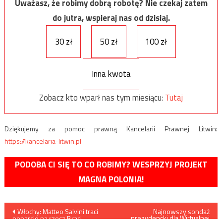
Uważasz, że robimy dobrą robotę? Nie czekaj zatem
do jutra, wspieraj nas od dzisiaj.
30 zł
50 zł
100 zł
Inna kwota
Zobacz kto wparł nas tym miesiącu:
Tutaj
Dziękujemy za pomoc prawną Kancelarii Prawnej Litwin:
https://kancelaria-litwin.pl
PODOBA CI SIĘ TO CO ROBIMY? WESPRZYJ PROJEKT
MAGNA POLONIA!
Nawigacja
Włochy: Matteo Salvini traci
Najnowszy sondaż
prezydencki dla Wirtualnej
poparcie na rzecz Braci