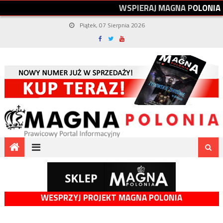
W
S
P
I
E
R
A
J
M
A
G
N
A
P
O
L
O
N
I
A
Piątek, 07 Sierpnia 2026
WESPRZYJ PROJEKT MAGNA POLONIA