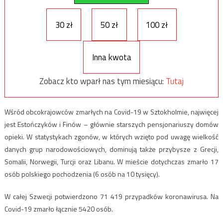
30 zł
50 zł
100 zł
Inna kwota
Zobacz kto wparł nas tym miesiącu:
Tutaj
Wśród obcokrajowców zmarłych na Covid-19 w Sztokholmie, najwięcej
jest Estończyków i Finów – głównie starszych pensjonariuszy domów
opieki. W statystykach zgonów, w których wzięto pod uwagę wielkość
danych grup narodowościowych, dominują także przybysze z Grecji,
Somalii, Norwegii, Turcji oraz Libanu. W mieście dotychczas zmarło 17
osób polskiego pochodzenia (6 osób na 10 tysięcy).
W całej Szwecji potwierdzono 71 419 przypadków koronawirusa. Na
Covid-19 zmarło łącznie 5420 osób.