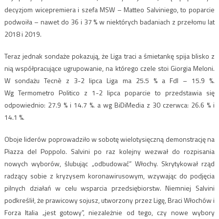
decyzjom wicepremiera i szefa MSW – Matteo Salviniego, to poparcie
podwoiła – nawet do 36 i 37 % w niektórych badaniach z przełomu lat
2018 i 2019.
Teraz jednak sondaże pokazują, że Liga traci a śmietankę spija blisko z
nią współpracujące ugrupowanie, na którego czele stoi Giorgia Meloni.
W sondażu Tecnè z 3-2 lipca Liga ma 25.5 % a FdI – 15.9 %.
Wg Termometro Politico z 1-2 lipca poparcie to przedstawia się
odpowiednio: 27.9 % i 14.7 %. a wg BiDiMedia z 30 czerwca: 26.6 % i
14.1 %.
Oboje liderów poprowadziło w sobotę wielotysięczną demonstrację na
Piazza del Poppolo. Salvini po raz kolejny wezwał do rozpisania
nowych wyborów, ślubując „odbudować” Włochy. Skrytykował rząd
radzący sobie z kryzysem koronawirusowym, wzywając do podjęcia
pilnych działań w celu wsparcia przedsiębiorstw. Niemniej Salvini
podkreślił, że prawicowy sojusz, utworzony przez Ligę, Braci Włochów i
Forza Italia „jest gotowy”, niezależnie od tego, czy nowe wybory