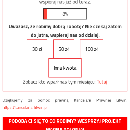
wspieraj nas już od teraz.
8%
Uważasz, że robimy dobrą robotę? Nie czekaj zatem
do jutra, wspieraj nas od dzisiaj.
30 zł
50 zł
100 zł
Inna kwota
Zobacz kto wparł nas tym miesiącu:
Tutaj
Dziękujemy za pomoc prawną Kancelarii Prawnej Litwin:
https://kancelaria-litwin.pl
PODOBA CI SIĘ TO CO ROBIMY? WESPRZYJ PROJEKT
MAGNA POLONIA!