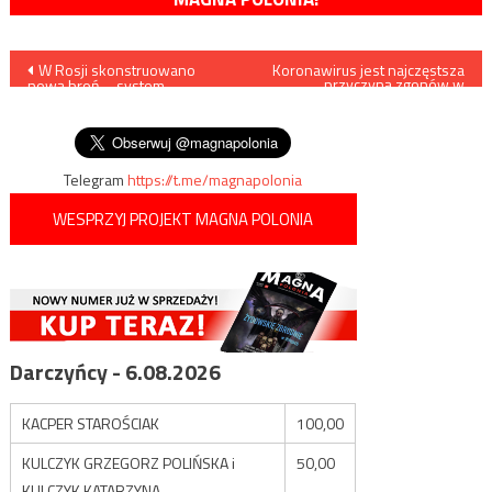
Nawigacja
W Rosji skonstruowano
Koronawirus jest najczęstsza
przyczyną zgonów w
nową broń – system
Szwecji
wpisu
przeciwlotniczy o nazwie
„Prometeusz”
Telegram
https://t.me/magnapolonia
WESPRZYJ PROJEKT MAGNA POLONIA
Darczyńcy - 6.08.2026
KACPER STAROŚCIAK
100,00
KULCZYK GRZEGORZ POLIŃSKA i
50,00
KULCZYK KATARZYNA