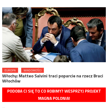
EUROPA
WIADOMOŚCI
Włochy: Matteo Salvini traci poparcie na rzecz Braci
Włochów
PODOBA CI SIĘ TO CO ROBIMY? WESPRZYJ PROJEKT
MAGNA POLONIA!