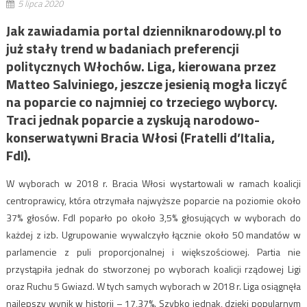
5 lipca 2020
Jak zawiadamia portal dzienniknarodowy.pl to
już stały trend w badaniach preferencji
politycznych Włochów. Liga, kierowana przez
Matteo Salviniego, jeszcze jesienią mogła liczyć
na poparcie co najmniej co trzeciego wyborcy.
Traci jednak poparcie a zyskują narodowo-
konserwatywni Bracia Włosi (Fratelli d’Italia,
FdI).
W wyborach w 2018 r. Bracia Włosi wystartowali w ramach koalicji
centroprawicy, która otrzymała najwyższe poparcie na poziomie około
37% głosów. FdI poparło po około 3,5% głosujących w wyborach do
każdej z izb. Ugrupowanie wywalczyło łącznie około 50 mandatów w
parlamencie z puli proporcjonalnej i większościowej. Partia nie
przystąpiła jednak do stworzonej po wyborach koalicji rządowej Ligi
oraz Ruchu 5 Gwiazd. W tych samych wyborach w 2018 r. Liga osiągnęła
najlepszy wynik w historii – 17,37%. Szybko jednak, dzięki popularnym