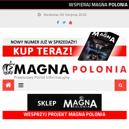
W
S
P
I
E
R
A
J
M
A
G
N
A
P
O
L
O
N
I
A
Niedziela, 09 Sierpnia 2026
WESPRZYJ PROJEKT MAGNA POLONIA