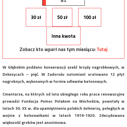
8%
30 zł
50 zł
100 zł
Inna kwota
Zobacz kto wparł nas tym miesiącu:
Tutaj
W Głębokim poddano konserwacji sześć krzyży nagrobkowych, w
Dokszycach – pięć. W Zadorożu natomiast uratowano 12 płyt
nagrobnych, wykonanych w formie odlewów betonowych.
Cmentarze, na których od lata ubiegłego roku prace renowacyjne
prowadzi Fundacja Pomoc Polakom na Wschodzie, powstały w
latach 30. XX w. dla upamiętnienia polskich żołnierzy, poległych w
wojnie z bolszewikami w latach 1919-1920. Zdecydowana
większość grobów jest anonimowa.