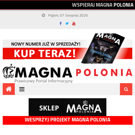
W
S
P
I
E
R
A
J
M
A
G
N
A
P
O
L
O
N
I
A
Piątek, 07 Sierpnia 2026
WESPRZYJ PROJEKT MAGNA POLONIA