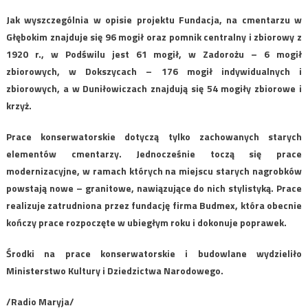
Jak wyszczególnia w opisie projektu Fundacja, na cmentarzu w
Głębokim znajduje się 96 mogił oraz pomnik centralny i zbiorowy z
1920 r., w Podświlu jest 61 mogił, w Zadorożu – 6 mogił
zbiorowych, w Dokszycach – 176 mogił indywidualnych i
zbiorowych, a w Duniłowiczach znajdują się 54 mogiły zbiorowe i
krzyż.
Prace konserwatorskie dotyczą tylko zachowanych starych
elementów cmentarzy. Jednocześnie toczą się prace
modernizacyjne, w ramach których na miejscu starych nagrobków
powstają nowe – granitowe, nawiązujące do nich stylistyką. Prace
realizuje zatrudniona przez fundację firma Budmex, która obecnie
kończy prace rozpoczęte w ubiegłym roku i dokonuje poprawek.
Środki na prace konserwatorskie i budowlane wydzieliło
Ministerstwo Kultury i Dziedzictwa Narodowego.
/Radio Maryja/