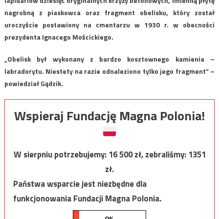
lapidariów dziesięć oryginalnych krzyży betonowych, imienną płytę
nagrobną z piaskowca oraz fragment obelisku, który został
uroczyście postawiony na cmentarzu w 1930 r. w obecności
prezydenta Ignacego Mościckiego.
„Obelisk był wykonany z bardzo kosztownego kamienia –
labradorytu. Niestety na razie odnaleziono tylko jego fragment” –
powiedział Gądzik.
Wspieraj Fundację Magna Polonia!
W sierpniu potrzebujemy:
16 500
zł, zebraliśmy:
1351
zł.
Państwa wsparcie jest niezbędne dla
funkcjonowania Fundacji Magna Polonia.