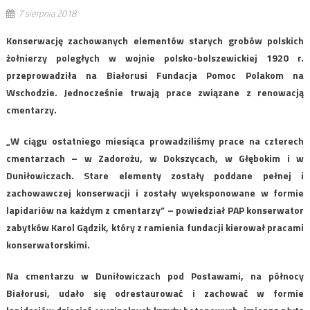
7 sierpnia 2018
Konserwację zachowanych elementów starych grobów polskich
żołnierzy poległych w wojnie polsko-bolszewickiej 1920 r.
przeprowadziła na Białorusi Fundacja Pomoc Polakom na
Wschodzie. Jednocześnie trwają prace związane z renowacją
cmentarzy.
„W ciągu ostatniego miesiąca prowadziliśmy prace na czterech
cmentarzach – w Zadorożu, w Dokszycach, w Głębokim i w
Duniłowiczach. Stare elementy zostały poddane pełnej i
zachowawczej konserwacji i zostały wyeksponowane w formie
lapidariów na każdym z cmentarzy” – powiedział PAP konserwator
zabytków Karol Gądzik, który z ramienia fundacji kierował pracami
konserwatorskimi.
Na cmentarzu w Duniłowiczach pod Postawami, na północy
Białorusi, udało się odrestaurować i zachować w formie