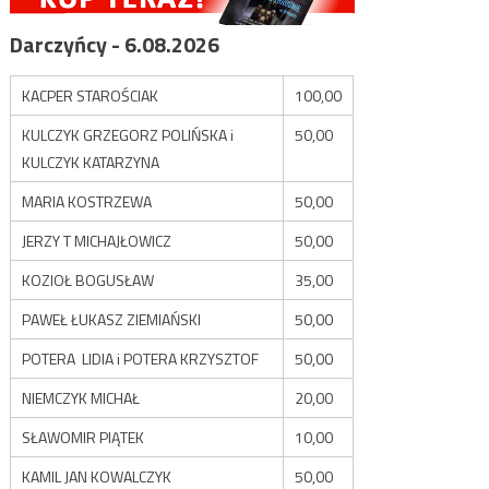
Darczyńcy - 6.08.2026
KACPER STAROŚCIAK
100,00
KULCZYK GRZEGORZ POLIŃSKA i
50,00
KULCZYK KATARZYNA
MARIA KOSTRZEWA
50,00
JERZY T MICHAJŁOWICZ
50,00
KOZIOŁ BOGUSŁAW
35,00
PAWEŁ ŁUKASZ ZIEMIAŃSKI
50,00
POTERA LIDIA i POTERA KRZYSZTOF
50,00
NIEMCZYK MICHAŁ
20,00
SŁAWOMIR PIĄTEK
10,00
KAMIL JAN KOWALCZYK
50,00