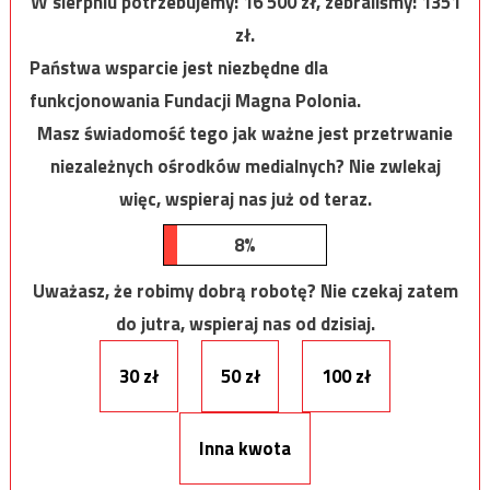
W sierpniu potrzebujemy:
16 500
zł, zebraliśmy:
1351
zł.
Państwa wsparcie jest niezbędne dla
funkcjonowania Fundacji Magna Polonia.
Masz świadomość tego jak ważne jest przetrwanie
niezależnych ośrodków medialnych? Nie zwlekaj
więc, wspieraj nas już od teraz.
8%
Uważasz, że robimy dobrą robotę? Nie czekaj zatem
do jutra, wspieraj nas od dzisiaj.
30 zł
50 zł
100 zł
Inna kwota