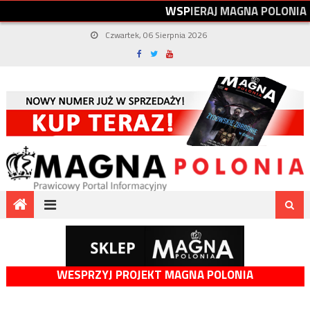
W
S
P
I
E
R
A
J
M
A
G
N
A
P
O
L
O
N
I
A
Czwartek, 06 Sierpnia 2026
WESPRZYJ PROJEKT MAGNA POLONIA