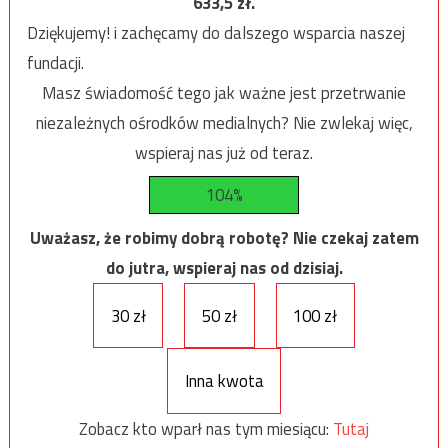
633,5
zł.
Dziękujemy! i zachęcamy do dalszego wsparcia naszej
fundacji.
Masz świadomość tego jak ważne jest przetrwanie
niezależnych ośrodków medialnych? Nie zwlekaj więc,
wspieraj nas już od teraz.
104%
Uważasz, że robimy dobrą robotę? Nie czekaj zatem
do jutra, wspieraj nas od dzisiaj.
30 zł
50 zł
100 zł
Inna kwota
Zobacz kto wparł nas tym miesiącu:
Tutaj