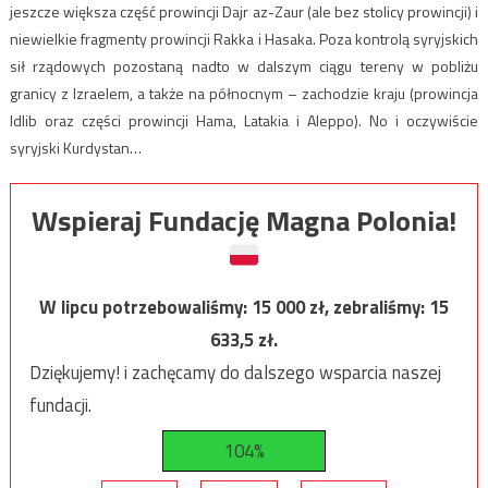
jeszcze większa część prowincji Dajr az-Zaur (ale bez stolicy prowincji) i
niewielkie fragmenty prowincji Rakka i Hasaka. Poza kontrolą syryjskich
sił rządowych pozostaną nadto w dalszym ciągu tereny w pobliżu
granicy z Izraelem, a także na północnym – zachodzie kraju (prowincja
Idlib oraz części prowincji Hama, Latakia i Aleppo). No i oczywiście
syryjski Kurdystan…
Wspieraj Fundację Magna Polonia!
W lipcu potrzebowaliśmy:
15 000
zł, zebraliśmy:
15
633,5
zł.
Dziękujemy! i zachęcamy do dalszego wsparcia naszej
fundacji.
104%