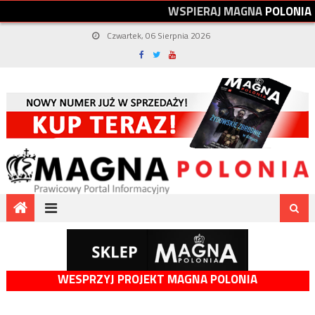
W
S
P
I
E
R
A
J
M
A
G
N
A
P
O
L
O
N
I
A
Czwartek, 06 Sierpnia 2026
WESPRZYJ PROJEKT MAGNA POLONIA