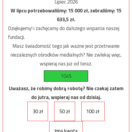
Lipiec 2026
W lipcu potrzebowaliśmy:
15 000
zł, zebraliśmy:
15
633,5
zł.
Dziękujemy! i zachęcamy do dalszego wsparcia naszej
fundacji.
Masz świadomość tego jak ważne jest przetrwanie
niezależnych ośrodków medialnych? Nie zwlekaj więc,
wspieraj nas już od teraz.
104%
Uważasz, że robimy dobrą robotę? Nie czekaj zatem
do jutra, wspieraj nas od dzisiaj.
30 zł
50 zł
100 zł
Inna kwota