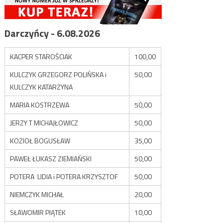
Darczyńcy - 6.08.2026
KACPER STAROŚCIAK
100,00
KULCZYK GRZEGORZ POLIŃSKA i
50,00
KULCZYK KATARZYNA
MARIA KOSTRZEWA
50,00
JERZY T MICHAJŁOWICZ
50,00
KOZIOŁ BOGUSŁAW
35,00
PAWEŁ ŁUKASZ ZIEMIAŃSKI
50,00
POTERA LIDIA i POTERA KRZYSZTOF
50,00
NIEMCZYK MICHAŁ
20,00
SŁAWOMIR PIĄTEK
10,00