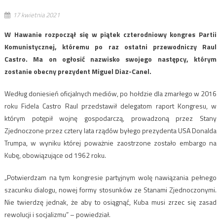
17 kwietnia 2021
W Hawanie rozpoczął się w piątek czterodniowy kongres Partii
Komunistycznej, któremu po raz ostatni przewodniczy Raul
Castro. Ma on ogłosić nazwisko swojego następcy, którym
zostanie obecny prezydent Miguel Diaz-Canel.
Według doniesień oficjalnych mediów, po hołdzie dla zmarłego w 2016
roku Fidela Castro Raul przedstawił delegatom raport Kongresu, w
którym potępił wojnę gospodarczą, prowadzoną przez Stany
Zjednoczone przez cztery lata rządów byłego prezydenta USA Donalda
Trumpa, w wyniku której poważnie zaostrzone zostało embargo na
Kubę, obowiązujące od 1962 roku.
„Potwierdzam na tym kongresie partyjnym wolę nawiązania pełnego
szacunku dialogu, nowej formy stosunków ze Stanami Zjednoczonymi.
Nie twierdzę jednak, że aby to osiągnąć, Kuba musi zrzec się zasad
rewolucji i socjalizmu” – powiedział.