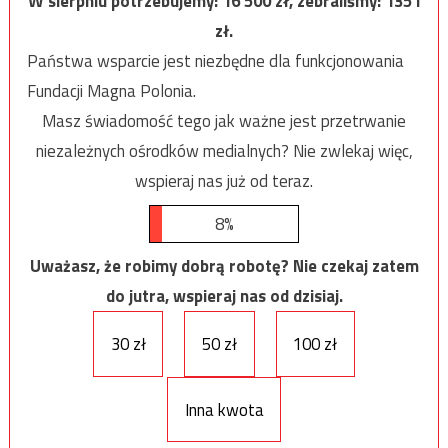
W sierpniu potrzebujemy:
16 500
zł, zebraliśmy:
1351
zł.
Państwa wsparcie jest niezbędne dla funkcjonowania
Fundacji Magna Polonia.
Masz świadomość tego jak ważne jest przetrwanie
niezależnych ośrodków medialnych? Nie zwlekaj więc,
wspieraj nas już od teraz.
8%
Uważasz, że robimy dobrą robotę? Nie czekaj zatem
do jutra, wspieraj nas od dzisiaj.
30 zł
50 zł
100 zł
Inna kwota