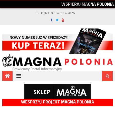
W
S
P
I
E
R
A
J
M
A
G
N
A
P
O
L
O
N
I
A
Piątek, 07 Sierpnia 2026
WESPRZYJ PROJEKT MAGNA POLONIA