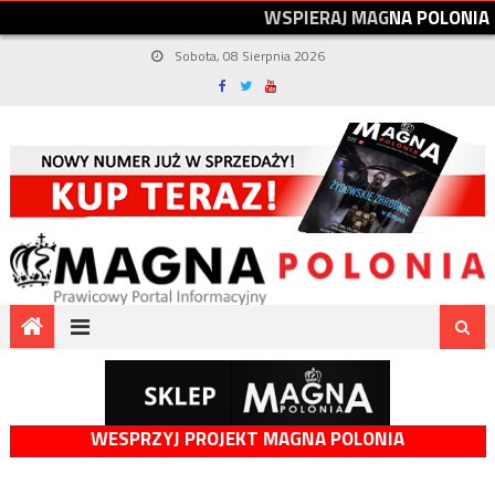
W
S
P
I
E
R
A
J
M
A
G
N
A
P
O
L
O
N
I
A
Sobota, 08 Sierpnia 2026
WESPRZYJ PROJEKT MAGNA POLONIA